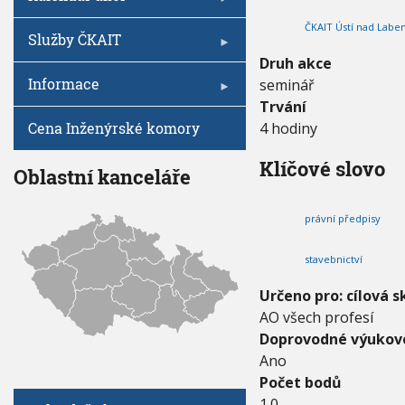
V
I
ř
h
G
ČKAIT Ústí nad Labe
e
A
u
Služby ČKAIT
C
d
E
Druh akce
p
Informace
seminář
i
s
Trvání
y
Cena Inženýrské komory
4 hodiny
p
r
Klíčové slovo
o
Oblastní kanceláře
A
O
právní předpisy
stavebnictví
Určeno pro: cílová s
AO všech profesí
Doprovodné výukové
Ano
Počet bodů
1.0