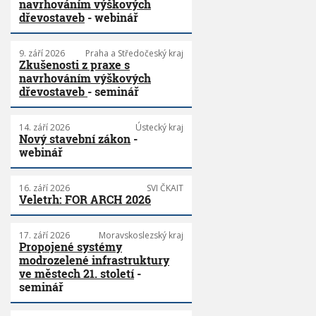
navrhováním výškových
dřevostaveb
- webinář
9. září 2026
Praha a Středočeský kraj
Zkušenosti z praxe s
navrhováním výškových
dřevostaveb
- seminář
14. září 2026
Ústecký kraj
Nový stavební zákon
-
webinář
16. září 2026
SVI ČKAIT
Veletrh: FOR ARCH 2026
17. září 2026
Moravskoslezský kraj
Propojené systémy
modrozelené infrastruktury
ve městech 21. století
-
seminář