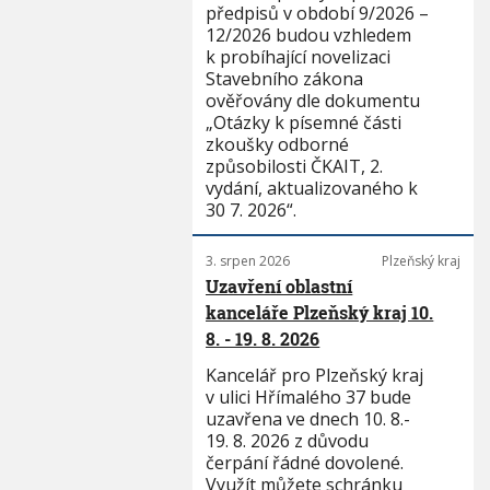
předpisů v období 9/2026 –
12/2026 budou vzhledem
k probíhající novelizaci
Stavebního zákona
ověřovány dle dokumentu
„Otázky k písemné části
zkoušky odborné
způsobilosti ČKAIT, 2.
vydání, aktualizovaného k
30 7. 2026“.
3. srpen 2026
Plzeňský kraj
Uzavření oblastní
kanceláře Plzeňský kraj 10.
8. - 19. 8. 2026
Kancelář pro Plzeňský kraj
v ulici Hřímalého 37 bude
uzavřena ve dnech 10. 8.-
19. 8. 2026 z důvodu
čerpání řádné dovolené.
Využít můžete schránku