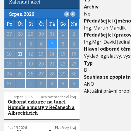
Kalendář akcí
Archiv
Ne
Srpen 2026
P
Přednášející (jméno
a
Po
Út
St
Čt
Pá
So
Ne
Ing. Martin Mandík
g
27
28
29
30
31
1
2
Přednášející (pracov
i
Ing.Mgr. David Jediná
n
3
4
5
6
7
8
9
a
Hlavní odborné tém
10
11
12
13
14
15
16
t
Výklad legislativy, vy
i
Typ
17
18
19
20
21
22
23
o
B
n
24
25
26
27
28
29
30
Souhlas se zpoplat
31
1
2
3
4
5
6
ANO
Aktuální právní probl
11. srpen 2026
Královéhradecký kraj
Odborná exkurze na tunel
Homole a mosty v Řečanech a
Albrechticích
1. září 2026
Plzeňský kraj