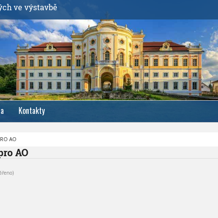
ých ve výstavbě
ia
Kontakty
PRO AO
pro AO
ěřeno)