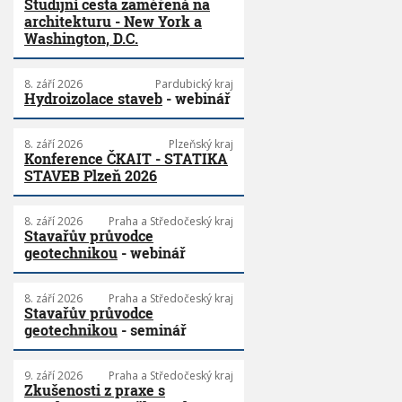
Studijní cesta zaměřená na
architekturu - New York a
Washington, D.C.
8. září 2026
Pardubický kraj
Hydroizolace staveb
- webinář
8. září 2026
Plzeňský kraj
Konference ČKAIT - STATIKA
STAVEB Plzeň 2026
8. září 2026
Praha a Středočeský kraj
Stavařův průvodce
geotechnikou
- webinář
8. září 2026
Praha a Středočeský kraj
Stavařův průvodce
geotechnikou
- seminář
9. září 2026
Praha a Středočeský kraj
Zkušenosti z praxe s