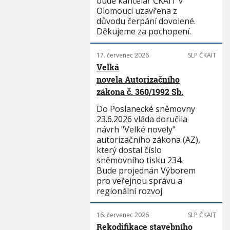
bude kancelář ČKAIT v
Olomouci uzavřena z
důvodu čerpání dovolené.
Děkujeme za pochopení.
17. červenec 2026
SLP ČKAIT
Velká
novela Autorizačního
zákona č. 360/1992 Sb.
Do Poslanecké sněmovny
23.6.2026 vláda doručila
návrh "Velké novely"
autorizačního zákona (AZ),
který dostal číslo
sněmovního tisku 234.
Bude projednán Výborem
pro veřejnou správu a
regionální rozvoj.
16. červenec 2026
SLP ČKAIT
Rekodifikace stavebního