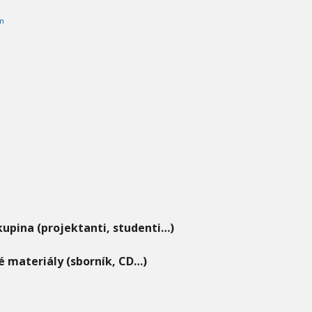
m
kupina (projektanti, studenti…)
 materiály (sborník, CD…)