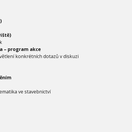
)
iště)
k
a – program akce
světlení konkrétních dotazů v diskuzi
něním
ematika ve stavebnictví