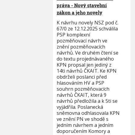
práva - Nový stavební
zákon a jeho novely
K návrhu novely NSZ pod č.
67/0 ze 12.12.2025 schválila
PSP komplexní
pozměňovací návrh ve
znění pozměňovacích
návrhů. Ve druhém čtení se
do textu projednávaného
KPN propsal jen jediný z
14ti návrhů ČKAIT. Ke KPN
obdrželi poslanci před
hlasováním HV a PSP
souhrn pozměňovacích
návrhů ČKAIT, která 9
návrhů předložila a k 5ti se
vyjádřila. Poslanecká
sněmovna odhlasovala KPN
ve znění PN ve shodě s
jedním návrhem a jedním
doporučením Komory a