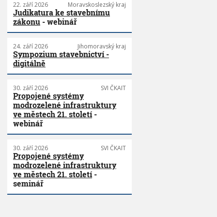
22. září 2026
Moravskoslezský kraj
Judikatura ke stavebnímu
zákonu
- webinář
24. září 2026
Jihomoravský kraj
Sympozium stavebnictví -
digitálně
30. září 2026
SVI ČKAIT
Propojené systémy
modrozelené infrastruktury
ve městech 21. století
-
webinář
30. září 2026
SVI ČKAIT
Propojené systémy
modrozelené infrastruktury
ve městech 21. století
-
seminář