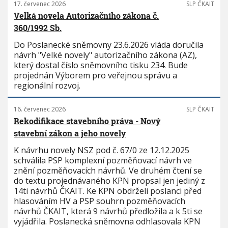
17. červenec 2026
SLP ČKAIT
Velká novela Autorizačního zákona č.
360/1992 Sb.
Do Poslanecké sněmovny 23.6.2026 vláda doručila
návrh "Velké novely" autorizačního zákona (AZ),
který dostal číslo sněmovního tisku 234. Bude
projednán Výborem pro veřejnou správu a
regionální rozvoj.
16. červenec 2026
SLP ČKAIT
Rekodifikace stavebního práva - Nový
stavební zákon a jeho novely
K návrhu novely NSZ pod č. 67/0 ze 12.12.2025
schválila PSP komplexní pozměňovací návrh ve
znění pozměňovacích návrhů. Ve druhém čtení se
do textu projednávaného KPN propsal jen jediný z
14ti návrhů ČKAIT. Ke KPN obdrželi poslanci před
hlasováním HV a PSP souhrn pozměňovacích
návrhů ČKAIT, která 9 návrhů předložila a k 5ti se
vyjádřila. Poslanecká sněmovna odhlasovala KPN