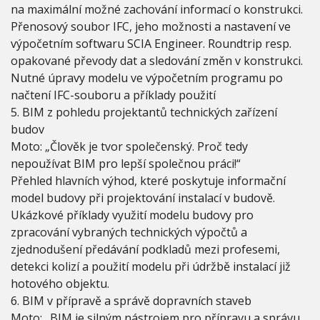
na maximální možné zachování informací o konstrukci.
Přenosový soubor IFC, jeho možnosti a nastavení ve
výpočetním softwaru SCIA Engineer. Roundtrip resp.
opakované převody dat a sledování změn v konstrukci.
Nutné úpravy modelu ve výpočetním programu po
načtení IFC-souboru a příklady použití
5. BIM z pohledu projektantů technických zařízení
budov
Moto: „Člověk je tvor společenský. Proč tedy
nepoužívat BIM pro lepší společnou práci!“
Přehled hlavních výhod, které poskytuje informační
model budovy při projektování instalací v budově.
Ukázkové příklady využití modelu budovy pro
zpracování vybraných technických výpočtů a
zjednodušení předávání podkladů mezi profesemi,
detekci kolizí a použití modelu při údržbě instalací již
hotového objektu.
6. BIM v přípravě a správě dopravních staveb
Moto: „BIM je silným nástrojem pro přípravu a správu