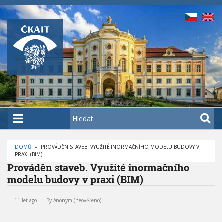
P
ř
e
j
í
t
k
h
l
a
H
v
l
n
e
í
DOMŮ
»
PROVÁDĚN STAVEB. VYUŽITÉ INORMAČNÍHO MODELU BUDOVY V
d
PRAXI (BIM)
D
m
a
R
Prováděn staveb. Využité inormačního
O
u
t
B
modelu budovy v praxi (BIM)
E
o
Č
P
K
b
r
O
11 let ago
By
Anonym (neověřeno)
V
s
o
Á
N
v
a
A