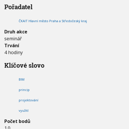
á
V
h
Pořadatel
I
d
G
u
ě
A
C
n
E
ČKAIT Hlavní město Praha a Středočeský kraj
s
t
Druh akce
a
seminář
v
Trvání
e
b
4 hodiny
.
V
Klíčové slovo
y
u
ž
BIM
i
t
princip
é
projektování
i
n
využití
o
r
Počet bodů
m
1.0
a