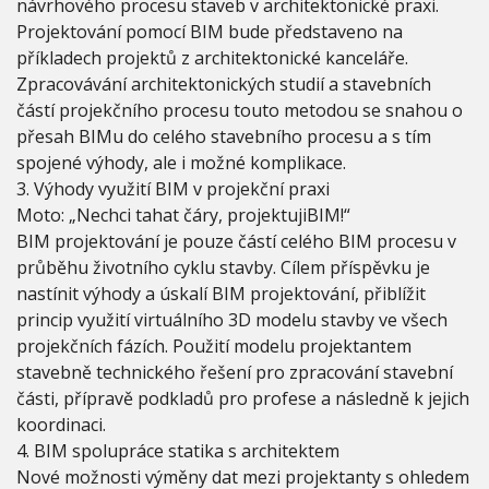
návrhového procesu staveb v architektonické praxi.
(
B
Projektování pomocí BIM bude představeno na
I
příkladech projektů z architektonické kanceláře.
M
Zpracovávání architektonických studií a stavebních
)
částí projekčního procesu touto metodou se snahou o
přesah BIMu do celého stavebního procesu a s tím
spojené výhody, ale i možné komplikace.
3. Výhody využití BIM v projekční praxi
Moto: „Nechci tahat čáry, projektujiBIM!“
BIM projektování je pouze částí celého BIM procesu v
průběhu životního cyklu stavby. Cílem příspěvku je
nastínit výhody a úskalí BIM projektování, přiblížit
princip využití virtuálního 3D modelu stavby ve všech
projekčních fázích. Použití modelu projektantem
stavebně technického řešení pro zpracování stavební
části, přípravě podkladů pro profese a následně k jejich
koordinaci.
4. BIM spolupráce statika s architektem
Nové možnosti výměny dat mezi projektanty s ohledem