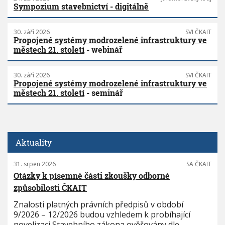
Sympozium stavebnictví - digitálně
30. září 2026
SVI ČKAIT
Propojené systémy modrozelené infrastruktury ve
městech 21. století
- webinář
30. září 2026
SVI ČKAIT
Propojené systémy modrozelené infrastruktury ve
městech 21. století
- seminář
Aktuality
31. srpen 2026
SA ČKAIT
Otázky k písemné části zkoušky odborné
způsobilosti ČKAIT
Znalosti platných právních předpisů v období
9/2026 – 12/2026 budou vzhledem k probíhající
novelizaci Stavebního zákona ověřovány dle