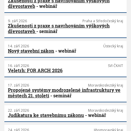
Zkušenosti z praxe s navrhováním výškových
dřevostaveb
- webinář
9. září 2026
Praha a Středočeský kraj
Zkušenosti z praxe s navrhováním výškových
dřevostaveb
- seminář
14. září 2026
Ústecký kraj
Nový stavební zákon
- webinář
16. září 2026
SVI ČKAIT
Veletrh: FOR ARCH 2026
17. září 2026
Moravskoslezský kraj
Propojené systémy modrozelené infrastruktury ve
městech 21. století
- seminář
22. září 2026
Moravskoslezský kraj
Judikatura ke stavebnímu zákonu
- webinář
24. září 2026
Jihomoravský kraj