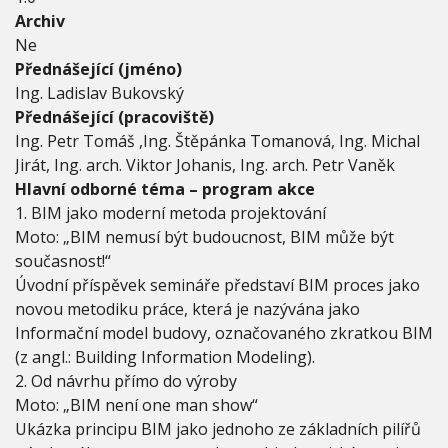
č
Archiv
n
Ne
í
Přednášející (jméno)
h
Ing. Ladislav Bukovský
o
m
Přednášející (pracoviště)
o
Ing. Petr Tomáš ,Ing. Štěpánka Tomanová, Ing. Michal
d
Jirát, Ing. arch. Viktor Johanis, Ing. arch. Petr Vaněk
e
Hlavní odborné téma – program akce
l
u
1. BIM jako moderní metoda projektování
b
Moto: „BIM nemusí být budoucnost, BIM může být
u
současnost!“
d
o
Úvodní příspěvek semináře představí BIM proces jako
v
novou metodiku práce, která je nazývána jako
y
Informační model budovy, označovaného zkratkou BIM
v
(z angl.: Building Information Modeling).
p
r
2. Od návrhu přímo do výroby
a
Moto: „BIM není one man show“
x
Ukázka principu BIM jako jednoho ze základních pilířů
i