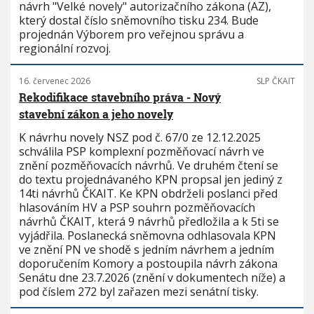
návrh "Velké novely" autorizačního zákona (AZ),
který dostal číslo sněmovního tisku 234. Bude
projednán Výborem pro veřejnou správu a
regionální rozvoj.
16. červenec 2026
SLP ČKAIT
Rekodifikace stavebního práva - Nový
stavební zákon a jeho novely
K návrhu novely NSZ pod č. 67/0 ze 12.12.2025
schválila PSP komplexní pozměňovací návrh ve
znění pozměňovacích návrhů. Ve druhém čtení se
do textu projednávaného KPN propsal jen jediný z
14ti návrhů ČKAIT. Ke KPN obdrželi poslanci před
hlasováním HV a PSP souhrn pozměňovacích
návrhů ČKAIT, která 9 návrhů předložila a k 5ti se
vyjádřila. Poslanecká sněmovna odhlasovala KPN
ve znění PN ve shodě s jedním návrhem a jedním
doporučením Komory a postoupila návrh zákona
Senátu dne 23.7.2026 (znění v dokumentech níže) a
pod číslem 272 byl zařazen mezi senátní tisky.