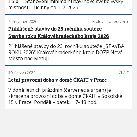
TS 01 - Stanovení minimální návrhové světlé výšky
místností - účinný od 1. 7. 2026.
7. červenec 2026
Královéhradecký kraj
Přihlášené stavby do 23.ročníku soutěže
Stavba roku Královéhradeckého kraje 2026
Přihlášené stavby do 23. ročníku soutěže „STAVBA
ROKU 2026“ Královéhradeckého kraje DOZP Nové
Město nad Metují
30. červen 2026
ČKAIT
Letní provozní doba v domě ČKAIT v Praze
V době letních prázdnin (červenec a srpen) je
zkrácena provozní doba v domě ČKAIT v Sokolské
15 v Praze. Pondělí – pátek: 7–18 hod.