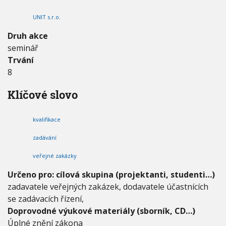
z
V
h
I
a
UNIT s.r.o.
G
u
d
A
C
á
Druh akce
E
v
seminář
á
Trvání
n
í
8
v
e
Klíčové slovo
ř
e
j
kvalifikace
n
ý
zadávání
c
veřejné zakázky
h
z
Určeno pro: cílová skupina (projektanti, studenti…)
a
zadavatele veřejných zakázek, dodavatele účastnících
k
á
se zadávacích řízení,
z
Doprovodné výukové materiály (sborník, CD…)
e
Úplné znění zákona
k