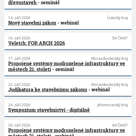
dřevostaveb
- seminář
14. září 2026
Ústecký kraj
Nový stavební zákon
- webinář
16. září 2026
SVI ČKAIT
Veletrh: FOR ARCH 2026
17. září 2026
Moravskoslezský kraj
Propojené systémy modrozelené infrastruktury ve
městech 21. století
- seminář
22. září 2026
Moravskoslezský kraj
Judikatura ke stavebnímu zákonu
- webinář
24. září 2026
Jihomoravský kraj
Sympozium stavebnictví - digitálně
30. září 2026
SVI ČKAIT
Propojené systémy modrozelené infrastruktury ve
městech 21. století
- webinář