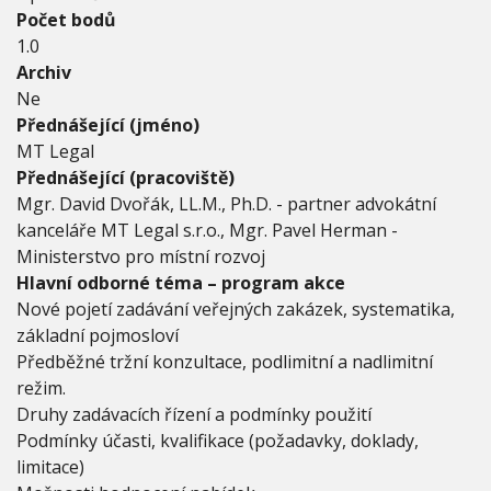
2
Počet bodů
0
1.0
1
Archiv
6
Ne
Přednášející (jméno)
MT Legal
Přednášející (pracoviště)
Mgr. David Dvořák, LL.M., Ph.D. - partner advokátní
kanceláře MT Legal s.r.o., Mgr. Pavel Herman -
Ministerstvo pro místní rozvoj
Hlavní odborné téma – program akce
Nové pojetí zadávání veřejných zakázek, systematika,
základní pojmosloví
Předběžné tržní konzultace, podlimitní a nadlimitní
režim.
Druhy zadávacích řízení a podmínky použití
Podmínky účasti, kvalifikace (požadavky, doklady,
limitace)