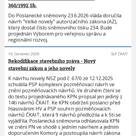
360/1992 Sb.
Do Poslanecké sněmovny 23.6.2026 vláda doručila
návrh "Velké novely" autorizačního zákona (AZ),
který dostal číslo sněmovního tisku 234. Bude
projednán Výborem pro veřejnou správu a
regionální rozvoj.
16. červenec 2026
SLP ČKAIT
Rekodifikace stavebního práva - Nový
stavební zákon a jeho novely
K návrhu novely NSZ pod č. 67/0 ze 12.12.2025
schválila PSP komplexní pozměňovací návrh ve
znění pozměňovacích návrhů. Ve druhém čtení se
do textu projednávaného KPN propsal jen jediný z
14ti návrhů ČKAIT. Ke KPN obdrželi poslanci před
hlasováním HV a PSP souhrn pozměňovacích
návrhů ČKAIT, která 9 návrhů předložila a k 5ti se
vyjádřila. Poslanecká sněmovna odhlasovala KPN
ve znění PN ve shodě s jedním návrhem a jedním
doporučením Komory a postoupila návrh zákona