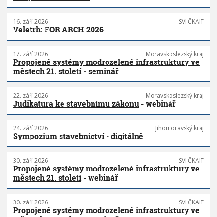
16. září 2026
SVI ČKAIT
Veletrh: FOR ARCH 2026
17. září 2026
Moravskoslezský kraj
Propojené systémy modrozelené infrastruktury ve
městech 21. století
- seminář
22. září 2026
Moravskoslezský kraj
Judikatura ke stavebnímu zákonu
- webinář
24. září 2026
Jihomoravský kraj
Sympozium stavebnictví - digitálně
30. září 2026
SVI ČKAIT
Propojené systémy modrozelené infrastruktury ve
městech 21. století
- webinář
30. září 2026
SVI ČKAIT
Propojené systémy modrozelené infrastruktury ve