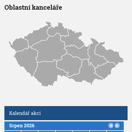
n
V
h
Oblastní kanceláře
I
í
G
u
A
C
E
Kalendář akcí
Srpen 2026
P