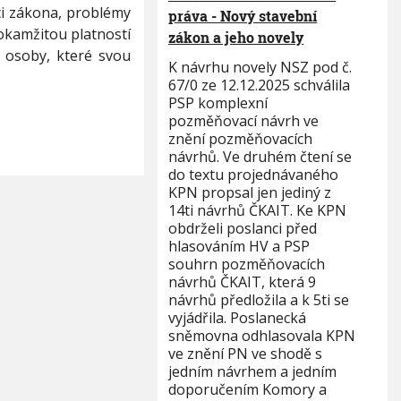
ci zákona, problémy
práva - Nový stavební
 okamžitou platností
zákon a jeho novely
 osoby, které svou
K návrhu novely NSZ pod č.
67/0 ze 12.12.2025 schválila
PSP komplexní
pozměňovací návrh ve
znění pozměňovacích
návrhů. Ve druhém čtení se
do textu projednávaného
KPN propsal jen jediný z
14ti návrhů ČKAIT. Ke KPN
obdrželi poslanci před
hlasováním HV a PSP
souhrn pozměňovacích
návrhů ČKAIT, která 9
návrhů předložila a k 5ti se
vyjádřila. Poslanecká
sněmovna odhlasovala KPN
ve znění PN ve shodě s
jedním návrhem a jedním
doporučením Komory a