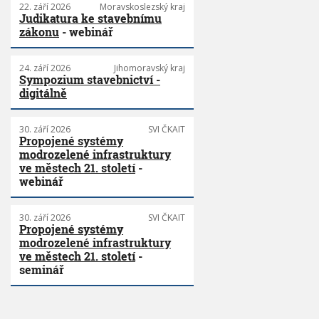
22. září 2026
Moravskoslezský kraj
Judikatura ke stavebnímu
zákonu
- webinář
24. září 2026
Jihomoravský kraj
Sympozium stavebnictví -
digitálně
30. září 2026
SVI ČKAIT
Propojené systémy
modrozelené infrastruktury
ve městech 21. století
-
webinář
30. září 2026
SVI ČKAIT
Propojené systémy
modrozelené infrastruktury
ve městech 21. století
-
seminář