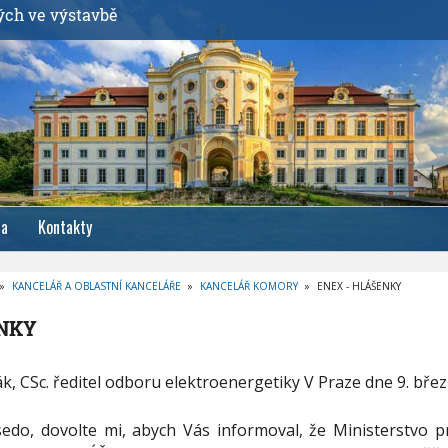
ých ve výstavbě
ia
Kontakty
»
KANCELÁŘ A OBLASTNÍ KANCELÁŘE
»
KANCELÁŘ KOMORY
»
ENEX - HLÁŠENKY
ENKY
, CSc. ředitel odboru elektroenergetiky V Praze dne 9. březn
edo, dovolte mi, abych Vás informoval, že Ministerstvo 