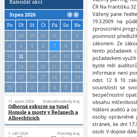
Kalendář akcí
ČR Na Františku 32 
Vážený pane ředite
Srpen 2026
P
19.3.2009 na půdě
a
Po
Út
St
Čt
Pá
So
Ne
zprovoznění progr
g
27
28
29
30
31
1
2
povinnost předloži
i
zákonem. Ze zákon
n
3
4
5
6
7
8
9
tento požadavek c
a
10
11
12
13
14
15
16
t
požadavkem využít
i
byste měl auditor
17
18
19
20
21
22
23
o
informace není por
n
24
25
26
27
28
29
30
odst. 12 § 10 zák
souvislosti se sv
31
1
2
3
4
5
6
bezpečnostní opat
obsahu mlčenlivos
11. srpen 2026
Královéhradecký kraj
Odborná exkurze na tunel
hlášení auditů a os
Homole a mosty v Řečanech a
osoby oprávněné p
Albrechticích
stránek, ke dni 17.
osob. V dopise dále
1. září 2026
Plzeňský kraj