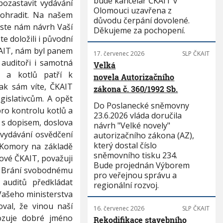
bude kancelář ČKAIT v
ozastavit vydávání
Olomouci uzavřena z
 ohradit. Na našem
důvodu čerpání dovolené.
jste nám návrh Vaší
Děkujeme za pochopení.
e doložili i původní
ČKAIT, nám byl panem
17. červenec 2026
SLP ČKAIT
 auditoři i samotná
Velká
ce a kotlů patří k
novela Autorizačního
ak sám víte, ČKAIT
zákona č. 360/1992 Sb.
islativcům. A opět
Do Poslanecké sněmovny
ro kontrolu kotlů a
23.6.2026 vláda doručila
l s dopisem, doslova
návrh "Velké novely"
 vydávání osvědčení
autorizačního zákona (AZ),
který dostal číslo
í Komory na základě
sněmovního tisku 234.
ové ČKAIT, považuji
Bude projednán Výborem
e. Brání svobodnému
pro veřejnou správu a
auditů předkládat
regionální rozvoj.
Vašeho ministerstva
val, že vinou naší
16. červenec 2026
SLP ČKAIT
ozuje dobré jméno
Rekodifikace stavebního