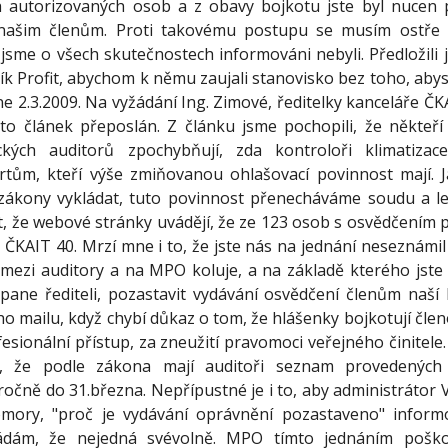
h autorizovaných osob a z obavy bojkotu jste byl nucen p
 našim členům. Proti takovému postupu se musím ostře
jsme o všech skutečnostech informováni nebyli. Předložili 
k Profit, abychom k němu zaujali stanovisko bez toho, abyst
ne 2.3.2009. Na vyžádání Ing. Zimové, ředitelky kanceláře 
to článek přeposlán. Z článku jsme pochopili, že někteří
ckých auditorů zpochybňují, zda kontroloři klimatiza
rtům, kteří výše zmiňovanou ohlašovací povinnost mají. J
ákony vykládat, tuto povinnost přenecháváme soudu a leg
že webové stránky uvádějí, že ze 123 osob s osvědčením p
ů ČKAIT 40. Mrzí mne i to, že jste nás na jednání neseznámi
 mezi auditory a na MPO koluje, a na základě kterého jste
 pane řediteli, pozastavit vydávání osvědčení členům naš
 mailu, když chybí důkaz o tom, že hlášenky bojkotují člen
esionální přístup, za zneužití pravomoci veřejného činitel
o, že podle zákona mají auditoři seznam provedených 
ročně do 31.března. Nepřípustné je i to, aby administrátor 
mory, "proč je vydávání oprávnění pozastaveno" informo
ádám, že nejedná svévolně. MPO tímto jednáním pošk