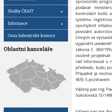
V
zprovoznilo progr
-
I
h
H
G
podávat minister
A
u
Služby ČKAIT
L
C
kontrolách kotlů a
Á
E
systému registro
Š
Informace
E
zpochybnit ohlašo
N
povolání autorizo
K
Cena Inženýrské komory
činných ve výstavb
Y
vyjasnění uvedenéh
Oblastní kanceláře
zákona č. 360/1992 
osobně projednali a
rád informoval o 
předsedo, budu pot
Případně je možno
459). S pozdravem
Vážený pan Ing. Pa
Sokolovská 15/1498
Vážený pan Ing. Ro