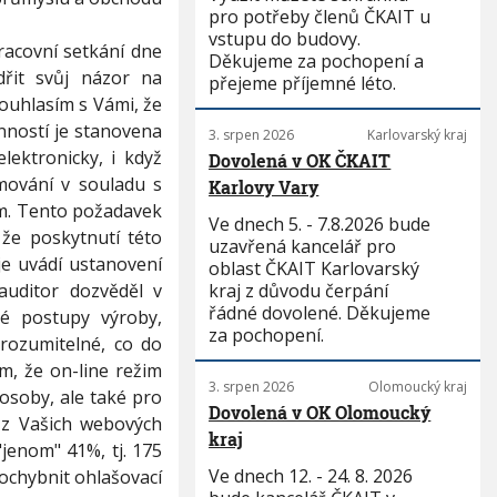
pro potřeby členů ČKAIT u
vstupu do budovy.
racovní setkání dne
Děkujeme za pochopení a
dřit svůj názor na
přejeme příjemné léto.
uhlasím s Vámi, že
nností je stanovena
3. srpen 2026
Karlovarský kraj
ektronicky, i když
Dovolená v OK ČKAIT
mování v souladu s
Karlovy Vary
m. Tento požadavek
Ve dnech 5. - 7.8.2026 bude
že poskytnutí této
uzavřená kancelář pro
je uvádí ustanovení
oblast ČKAIT Karlovarský
auditor dozvěděl v
kraj z důvodu čerpání
řádné dovolené. Děkujeme
ké postupy výroby,
za pochopení.
rozumitelné, co do
, že on-line režim
3. srpen 2026
Olomoucký kraj
 osoby, ale také pro
Dovolená v OK Olomoucký
 z Vašich webových
kraj
"jenom" 41%, tj. 175
Ve dnech 12. - 24. 8. 2026
pochybnit ohlašovací