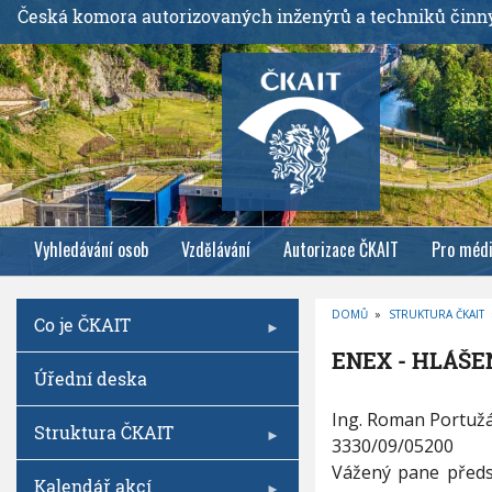
P
Česká komora autorizovaných inženýrů a techniků činn
ř
e
j
í
t
k
h
l
Vyhledávání osob
Vzdělávání
Autorizace ČKAIT
Pro méd
a
v
n
DOMŮ
»
STRUKTURA ČKAIT
Co je ČKAIT
í
D
R
m
ENEX - HLÁŠ
O
Úřední deska
B
u
E
Č
o
E
K
Ing. Roman Portužák
O
Struktura ČKAIT
b
N
V
3330/09/05200
E
Á
s
N
Vážený pane předs
X
A
Kalendář akcí
a