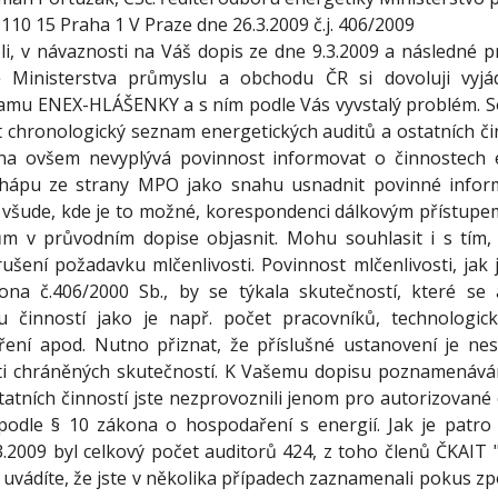
110 15 Praha 1 V Praze dne 26.3.2009 č.j. 406/2009
li, v návaznosti na Váš dopis ze dne 9.3.2009 a následné p
 Ministerstva průmyslu a obchodu ČR si dovoluji vyjá
amu ENEX-HLÁŠENKY a s ním podle Vás vyvstalý problém. So
t chronologický seznam energetických auditů a ostatních či
a ovšem nevyplývá povinnost informovat o činnostech el
hápu ze strany MPO jako snahu usnadnit povinné infor
 všude, kde je to možné, korespondenci dálkovým přístupe
ům v průvodním dopise objasnit. Mohu souhlasit i s tím, 
ušení požadavku mlčenlivosti. Povinnost mlčenlivosti, jak 
ona č.406/2000 Sb., by se týkala skutečností, které se 
ou činností jako je např. počet pracovníků, technologic
ření apod. Nutno přiznat, že příslušné ustanovení je nes
ti chráněných skutečností. K Vašemu dopisu poznamenávám
tatních činností jste nezprovoznili jenom pro autorizované
odle § 10 zákona o hospodaření s energií. Jak je patro
3.2009 byl celkový počet auditorů 424, z toho členů ČKAIT 
 uvádíte, že jste v několika případech zaznamenali pokus z