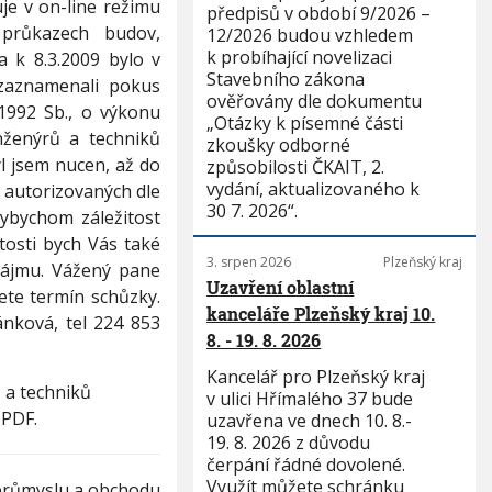
e v on-line režimu
předpisů v období 9/2026 –
 průkazech budov,
12/2026 budou vzhledem
k probíhající novelizaci
a k 8.3.2009 bylo v
Stavebního zákona
zaznamenali pokus
ověřovány dle dokumentu
1992 Sb., o výkonu
„Otázky k písemné části
nženýrů a techniků
zkoušky odborné
l jsem nucen, až do
způsobilosti ČKAIT, 2.
vydání, aktualizovaného k
 autorizovaných dle
30 7. 2026“.
kdybychom záležitost
itosti bych Vás také
3. srpen 2026
Plzeňský kraj
zájmu. Vážený pane
Uzavření oblastní
ete termín schůzky.
kanceláře Plzeňský kraj 10.
nková, tel 224 853
8. - 19. 8. 2026
Kancelář pro Plzeňský kraj
 a techniků
v ulici Hřímalého 37 bude
 PDF.
uzavřena ve dnech 10. 8.-
19. 8. 2026 z důvodu
čerpání řádné dovolené.
Využít můžete schránku
 průmyslu a obchodu