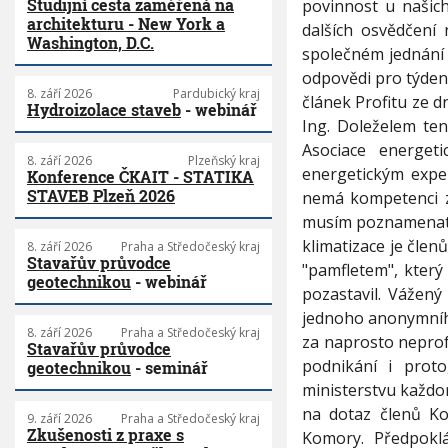
Studijní cesta zaměřená na
povinnost u našic
architekturu - New York a
dalších osvědčení
Washington, D.C.
společném jednání 
odpovědi pro týdení
8. září 2026
Pardubický kraj
článek Profitu ze d
Hydroizolace staveb
- webinář
Ing. Doleželem ten
Asociace energeti
8. září 2026
Plzeňský kraj
energetickým expe
Konference ČKAIT - STATIKA
STAVEB Plzeň 2026
nemá kompetenci z
musím poznamenat, 
klimatizace je člen
8. září 2026
Praha a Středočeský kraj
Stavařův průvodce
"pamfletem", který
geotechnikou
- webinář
pozastavil. Vážený
jednoho anonymního
8. září 2026
Praha a Středočeský kraj
za naprosto neprof
Stavařův průvodce
podnikání i prot
geotechnikou
- seminář
ministerstvu každo
na dotaz členů Ko
9. září 2026
Praha a Středočeský kraj
Zkušenosti z praxe s
Komory. Předpokl