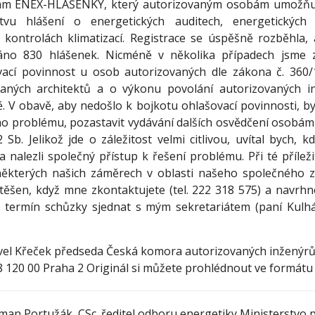
am ENEX-HLÁŠENKY, který autorizovaným osobám umožňuj
stvu hlášení o energetických auditech, energetických
 kontrolách klimatizací. Registrace se úspěšně rozběhla, 
váno 830 hlášenek. Nicméně v několika případech jsme 
vací povinnost u osob autorizovaných dle zákona č. 360/
vaných architektů a o výkonu povolání autorizovaných i
ě. V obavě, aby nedošlo k bojkotu ohlašovací povinnosti, by
o problému, pozastavit vydávání dalších osvědčení osobám
Sb. Jelikož jde o záležitost velmi citlivou, uvítal bych, 
 nalezli společný přístup k řešení problému. Při té přílež
některých našich záměrech v oblasti našeho společného 
ěšen, když mne zkontaktujete (tel. 222 318 575) a navrhn
 termín schůzky sjednat s mým sekretariátem (paní Kulhá
vel Křeček předseda Česká komora autorizovaných inženýrů
 120 00 Praha 2 Originál si můžete prohlédnout ve formátu
man Portužák, CSc. ředitel odboru energetiky Ministerstvo