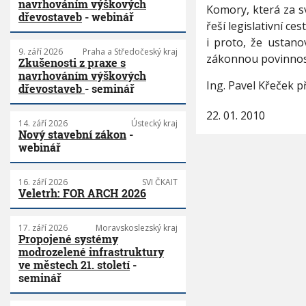
navrhováním výškových
Komory, která za s
dřevostaveb
- webinář
řeší legislativní c
i proto, že ustan
9. září 2026
Praha a Středočeský kraj
zákonnou povinnost
Zkušenosti z praxe s
navrhováním výškových
Ing. Pavel Křeček 
dřevostaveb
- seminář
22. 01. 2010
14. září 2026
Ústecký kraj
Nový stavební zákon
-
webinář
16. září 2026
SVI ČKAIT
Veletrh: FOR ARCH 2026
17. září 2026
Moravskoslezský kraj
Propojené systémy
modrozelené infrastruktury
ve městech 21. století
-
seminář