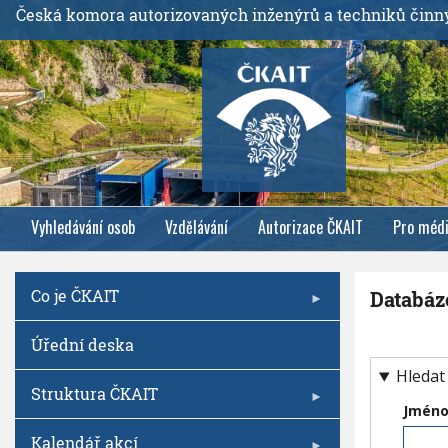
P
Česká komora autorizovaných inženýrů a techniků činn
ř
e
j
í
t
k
h
l
Vyhledávání osob
Vzdělávání
Autorizace ČKAIT
Pro méd
a
v
n
Co je ČKAIT
Databáz
í
m
Úřední deska
u
o
Hledat
Struktura ČKAIT
b
Jmén
s
Kalendář akcí
a