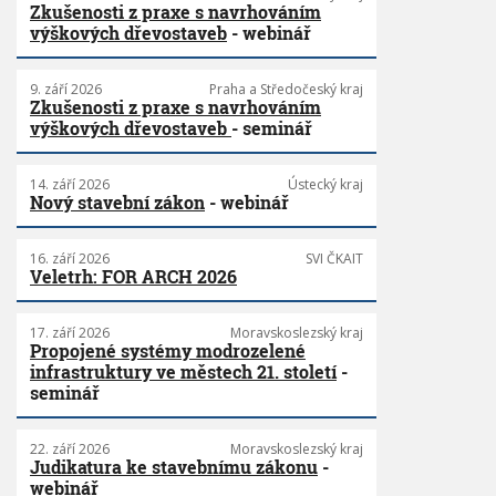
Zkušenosti z praxe s navrhováním
výškových dřevostaveb
- webinář
9. září 2026
Praha a Středočeský kraj
Zkušenosti z praxe s navrhováním
výškových dřevostaveb
- seminář
14. září 2026
Ústecký kraj
Nový stavební zákon
- webinář
16. září 2026
SVI ČKAIT
Veletrh: FOR ARCH 2026
17. září 2026
Moravskoslezský kraj
Propojené systémy modrozelené
infrastruktury ve městech 21. století
-
seminář
22. září 2026
Moravskoslezský kraj
Judikatura ke stavebnímu zákonu
-
webinář