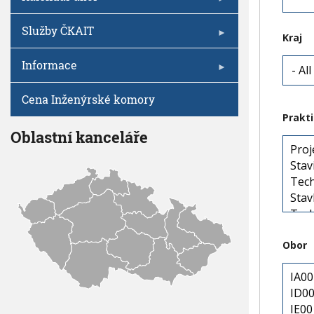
h
u
Služby ČKAIT
Kraj
Informace
Cena Inženýrské komory
Prakt
Oblastní kanceláře
Obor