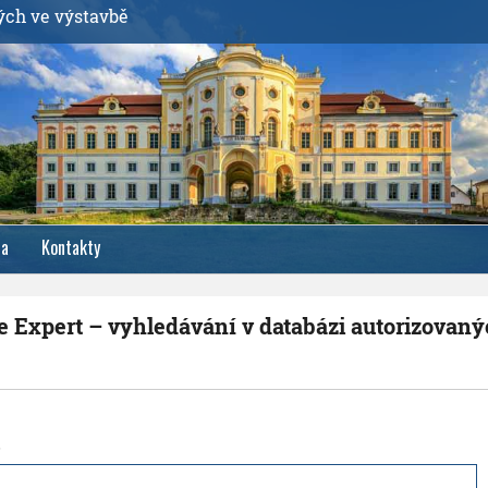
ých ve výstavbě
ia
Kontakty
e Expert – vyhledávání v databázi autorizovan
o