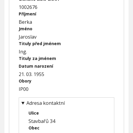
h
1002676
u
Příjmení
Berka
Jméno
Jaroslav
Tituly před jménem
Ing.
Tituly za jménem
Datum narození
21. 03. 1955
Obory
IP00
Adresa kontaktní
Ulice
Stavbařů 34
Obec