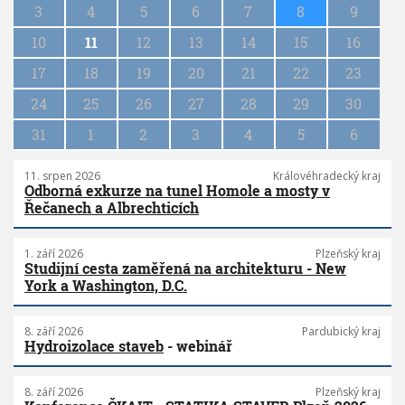
n
3
4
5
6
7
8
9
a
10
11
12
13
14
15
16
t
i
17
18
19
20
21
22
23
o
n
24
25
26
27
28
29
30
31
1
2
3
4
5
6
11. srpen 2026
Královéhradecký kraj
Odborná exkurze na tunel Homole a mosty v
Řečanech a Albrechticích
1. září 2026
Plzeňský kraj
Studijní cesta zaměřená na architekturu - New
York a Washington, D.C.
8. září 2026
Pardubický kraj
Hydroizolace staveb
- webinář
8. září 2026
Plzeňský kraj