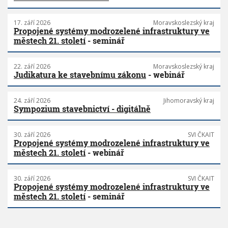
17. září 2026
Moravskoslezský kraj
Propojené systémy modrozelené infrastruktury ve
městech 21. století
- seminář
22. září 2026
Moravskoslezský kraj
Judikatura ke stavebnímu zákonu
- webinář
24. září 2026
Jihomoravský kraj
Sympozium stavebnictví - digitálně
30. září 2026
SVI ČKAIT
Propojené systémy modrozelené infrastruktury ve
městech 21. století
- webinář
30. září 2026
SVI ČKAIT
Propojené systémy modrozelené infrastruktury ve
městech 21. století
- seminář