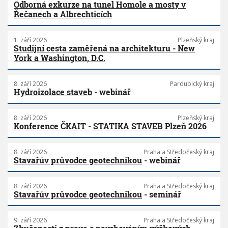
Odborná exkurze na tunel Homole a mosty v
Řečanech a Albrechticích
1. září 2026
Plzeňský kraj
Studijní cesta zaměřená na architekturu - New
York a Washington, D.C.
8. září 2026
Pardubický kraj
Hydroizolace staveb
- webinář
8. září 2026
Plzeňský kraj
Konference ČKAIT - STATIKA STAVEB Plzeň 2026
8. září 2026
Praha a Středočeský kraj
Stavařův průvodce geotechnikou
- webinář
8. září 2026
Praha a Středočeský kraj
Stavařův průvodce geotechnikou
- seminář
9. září 2026
Praha a Středočeský kraj