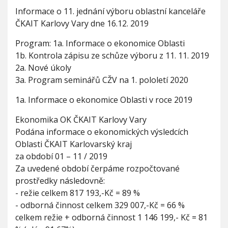
V
I
h
Informace o 11. jednání výboru oblastní kanceláře
I
n
G
u
ČKAIT Karlovy Vary dne 16.12. 2019
A
f
C
E
o
Program: 1a. Informace o ekonomice Oblasti
r
1b. Kontrola zápisu ze schůze výboru z 11. 11. 2019
m
a
2a. Nové úkoly
c
3a. Program seminářů CŽV na 1. pololetí 2020
e
o
1a. Informace o ekonomice Oblasti v roce 2019
1
1
Ekonomika OK ČKAIT Karlovy Vary
.
Podána informace o ekonomických výsledcích
j
Oblasti ČKAIT Karlovarský kraj
e
d
za období 01 – 11 / 2019
n
Za uvedené období čerpáme rozpočtované
á
prostředky následovně:
n
- režie celkem 817 193,-Kč = 89 %
í
v
- odborná činnost celkem 329 007,-Kč = 66 %
ý
celkem režie + odborná činnost 1 146 199,- Kč = 81
b