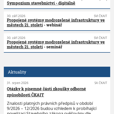
Sympozium stavebnictví - digitálně
30. září 2026
SVI ČKAIT
Propojené systémy modrozelené infrastruktury ve
městech 21. století
- webinář
30. září 2026
SVI ČKAIT
Propojené systémy modrozelené infrastruktury ve
městech 21. století
- seminář
Aktuality
31. srpen 2026
SA ČKAIT
Otázky k písemné části zkoušky odborné
způsobilosti ČKAIT
Znalosti platných právních předpisů v období
9/2026 – 12/2026 budou vzhledem k probíhající
novelizaci Stavebního zákona ověřovány dle