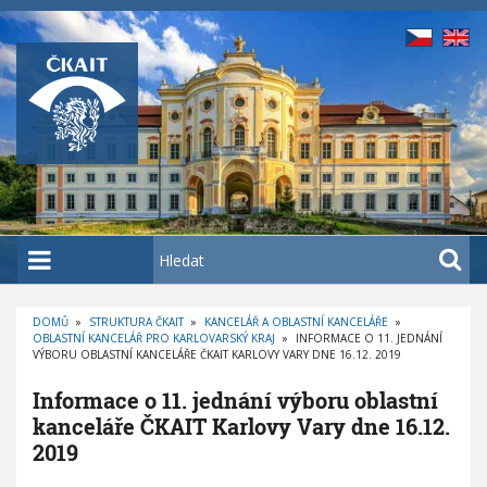
P
ř
e
j
í
t
k
h
l
a
H
v
l
n
e
í
DOMŮ
»
STRUKTURA ČKAIT
»
KANCELÁŘ A OBLASTNÍ KANCELÁŘE
»
d
OBLASTNÍ KANCELÁŘ PRO KARLOVARSKÝ KRAJ
»
INFORMACE O 11. JEDNÁNÍ
D
m
a
VÝBORU OBLASTNÍ KANCELÁŘE ČKAIT KARLOVY VARY DNE 16.12. 2019
R
O
u
t
B
Informace o 11. jednání výboru oblastní
E
o
Č
kanceláře ČKAIT Karlovy Vary dne 16.12.
K
b
O
2019
V
s
Á
N
a
A