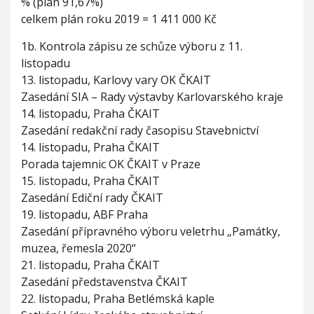
% (plán 91,67%)
o
r
celkem plán roku 2019 = 1 411 000 Kč
u
o
1b. Kontrola zápisu ze schůze výboru z 11.
b
listopadu
l
13. listopadu, Karlovy vary OK ČKAIT
a
Zasedání SIA – Rady výstavby Karlovarského kraje
s
t
14. listopadu, Praha ČKAIT
n
Zasedání redakční rady časopisu Stavebnictví
í
14. listopadu, Praha ČKAIT
k
Porada tajemnic OK ČKAIT v Praze
a
n
15. listopadu, Praha ČKAIT
c
Zasedání Ediční rady ČKAIT
e
19. listopadu, ABF Praha
l
Zasedání přípravného výboru veletrhu „Památky,
á
ř
muzea, řemesla 2020“
e
21. listopadu, Praha ČKAIT
Č
Zasedání představenstva ČKAIT
K
A
22. listopadu, Praha Betlémská kaple
I