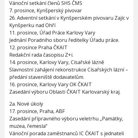
1
Vánoční setkání členů SHS ČMS
9
7. prosince, Kynšperský pivovar
26. Adventní setkání v Kynšperském pivovaru Zajíc v
Kynšperku nad Ohří
11. prosince, Úřad Práce Karlovy Vary
Jednání Poradního sboru ředitelky Úřadu práce.
12. prosince Praha ČKAIT
Redakční rada časopisu Z+i.
14. prosince, Karlovy Vary, Císařské lázně
Slavnostní zahájení rekonstrukce Císařských lázní –
předání staveniště dodavatelům.
16. prosince, Karlovy Vary OK ČKAIT
Zasedání výboru Oblasti ČKAIT Karlovarský kraj.
2a. Nové úkoly
17. prosince, Praha, ABF
Zasedání přípravného výboru veletrhu „Památky,
muzea, řemesla“
Vánoční porada zaměstnanců IC ČKAIT s jednateli