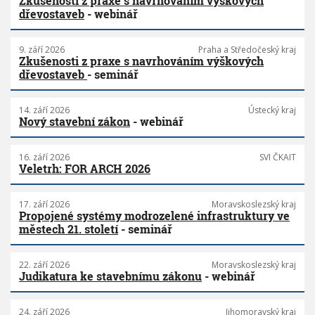
Zkušenosti z praxe s navrhováním výškových
dřevostaveb
- webinář
9. září 2026
Praha a Středočeský kraj
Zkušenosti z praxe s navrhováním výškových
dřevostaveb
- seminář
14. září 2026
Ústecký kraj
Nový stavební zákon
- webinář
16. září 2026
SVI ČKAIT
Veletrh: FOR ARCH 2026
17. září 2026
Moravskoslezský kraj
Propojené systémy modrozelené infrastruktury ve
městech 21. století
- seminář
22. září 2026
Moravskoslezský kraj
Judikatura ke stavebnímu zákonu
- webinář
24. září 2026
Jihomoravský kraj