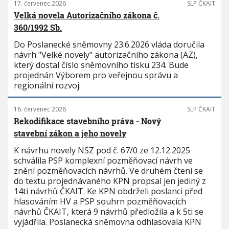
17. červenec 2026
SLP ČKAIT
Velká novela Autorizačního zákona č.
360/1992 Sb.
Do Poslanecké sněmovny 23.6.2026 vláda doručila
návrh "Velké novely" autorizačního zákona (AZ),
který dostal číslo sněmovního tisku 234. Bude
projednán Výborem pro veřejnou správu a
regionální rozvoj.
16. červenec 2026
SLP ČKAIT
Rekodifikace stavebního práva - Nový
stavební zákon a jeho novely
K návrhu novely NSZ pod č. 67/0 ze 12.12.2025
schválila PSP komplexní pozměňovací návrh ve
znění pozměňovacích návrhů. Ve druhém čtení se
do textu projednávaného KPN propsal jen jediný z
14ti návrhů ČKAIT. Ke KPN obdrželi poslanci před
hlasováním HV a PSP souhrn pozměňovacích
návrhů ČKAIT, která 9 návrhů předložila a k 5ti se
vyjádřila. Poslanecká sněmovna odhlasovala KPN