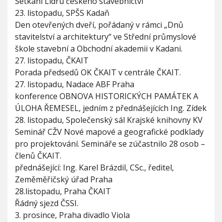
Setkání Lídru českého stavebnictví
T
23. listopadu, SPŠS Kadaň
K
Den otevřených dveří, pořádaný v rámci „Dnů
a
r
stavitelství a architektury“ ve Střední průmyslové
l
škole stavební a Obchodní akademii v Kadani.
o
27. listopadu, ČKAIT
v
Porada předsedů OK ČKAIT v centrále ČKAIT.
y
V
27. listopadu, Nadace ABF Praha
a
konference OBNOVA HISTORICKÝCH PAMÁTEK A
r
ÚLOHA ŘEMESEL, jedním z přednášejících Ing. Zídek
y
28. listopadu, Společenský sál Krajské knihovny KV
d
n
Seminář CŽV Nové mapové a geografické podklady
e
pro projektování. Semináře se zúčastnilo 28 osob –
1
členů ČKAIT.
6
přednášející: Ing. Karel Brázdil, CSc., ředitel,
.
1
Zeměměřičský úřad Praha
2
28.listopadu, Praha ČKAIT
.
Řádný sjezd ČSSI.
2
0
3. prosince, Praha divadlo Viola