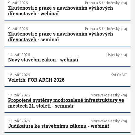
9. září 2026
Praha a Středočeský kraj
Zkušenosti z praxe s navrhováním výškových
dřevostaveb
- webinář
9. září 2026
Praha a Středočeský kraj
Zkušenosti z praxe s navrhováním výškových
dřevostaveb
- seminář
14. září 2026
Ústecký kraj
Nový stavební zákon
- webinář
16. září 2026
SVI ČKAIT
Veletrh: FOR ARCH 2026
17. září 2026
Moravskoslezský kraj
Propojené systémy modrozelené infrastruktury ve
městech 21. století
- seminář
22. září 2026
Moravskoslezský kraj
Judikatura ke stavebnímu zákonu
- webinář