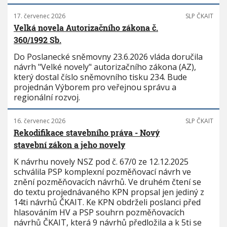
17. červenec 2026
SLP ČKAIT
Velká novela Autorizačního zákona č.
360/1992 Sb.
Do Poslanecké sněmovny 23.6.2026 vláda doručila
návrh "Velké novely" autorizačního zákona (AZ),
který dostal číslo sněmovního tisku 234. Bude
projednán Výborem pro veřejnou správu a
regionální rozvoj.
16. červenec 2026
SLP ČKAIT
Rekodifikace stavebního práva - Nový
stavební zákon a jeho novely
K návrhu novely NSZ pod č. 67/0 ze 12.12.2025
schválila PSP komplexní pozměňovací návrh ve
znění pozměňovacích návrhů. Ve druhém čtení se
do textu projednávaného KPN propsal jen jediný z
14ti návrhů ČKAIT. Ke KPN obdrželi poslanci před
hlasováním HV a PSP souhrn pozměňovacích
návrhů ČKAIT, která 9 návrhů předložila a k 5ti se