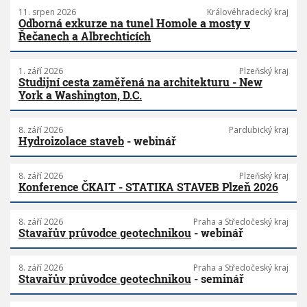
11. srpen 2026
Královéhradecký kraj
Odborná exkurze na tunel Homole a mosty v
Řečanech a Albrechticích
1. září 2026
Plzeňský kraj
Studijní cesta zaměřená na architekturu - New
York a Washington, D.C.
8. září 2026
Pardubický kraj
Hydroizolace staveb
- webinář
8. září 2026
Plzeňský kraj
Konference ČKAIT - STATIKA STAVEB Plzeň 2026
8. září 2026
Praha a Středočeský kraj
Stavařův průvodce geotechnikou
- webinář
8. září 2026
Praha a Středočeský kraj
Stavařův průvodce geotechnikou
- seminář