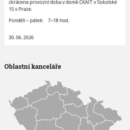
zkrácena provozní doba v domě ČKAIT v Sokolské
V
t
h
I
15 v Praze.
n
G
u
A
í
C
Pondělí – pátek: 7–18 hod.
p
E
r
o
30. 06. 2026
v
o
z
n
í
Oblastní kanceláře
d
o
b
a
v
d
o
m
ě
Č
K
A