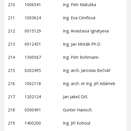
210
1006541
Ing. Petr Matuška
211
1003624
Ing. Eva Cimflová
212
0015129
Ing. Anastasia Ignatyeva
213
0012431
Ing. Jan Moták Ph.D.
214
1300567
Ing. Petr Bohmann
215
0202495
Ing. arch. Jaroslav Bečvář
216
1002118
Ing. arch. et Ing. Jiří Adámek
217
1202124
Jan Jakeš DiS.
218
0500491
Günter Hanisch
219
1400200
Ing. Jiří Kohout