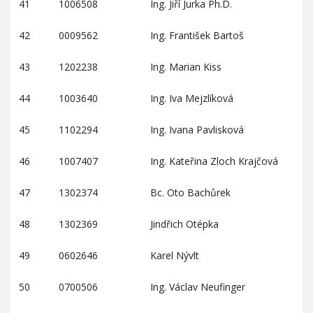
41
1006508
Ing. Jiří Jurka Ph.D.
42
0009562
Ing. František Bartoš
43
1202238
Ing. Marian Kiss
44
1003640
Ing. Iva Mejzlíková
45
1102294
Ing. Ivana Pavlisková
46
1007407
Ing. Kateřina Zloch Krajčová
47
1302374
Bc. Oto Bachůrek
48
1302369
Jindřich Otépka
49
0602646
Karel Nývlt
50
0700506
Ing. Václav Neufinger