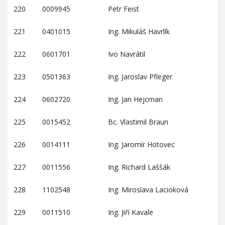
220
0009945
Petr Feist
221
0401015
Ing. Mikuláš Havrlík
222
0601701
Ivo Navrátil
223
0501363
Ing. Jaroslav Pfleger
224
0602720
Ing. Jan Hejcman
225
0015452
Bc. Vlastimil Braun
226
0014111
Ing. Jaromír Hotovec
227
0011556
Ing. Richard Laššák
228
1102548
Ing. Miroslava Lacioková
229
0011510
Ing. Jiří Kavale