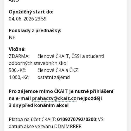
ANO
n
o
Opožděný start do:
s
04. 06. 2026 23:59
t
i
Podklady z přednášky:
NE
Vložné:
ZDARMA: členové ČKAIT, ČSSI a studenti
odborných stavebních škol
500,-Kč: členové ČKA a ČKZ
1.000,-Kč: ostatní zájemci
Pro zájemce mimo ČKAIT je nutné přihlášení
na e-mail
prahaczv@ckait.cz
nejpozději
3 dny před konáním akce!
Platba na účet ČKAIT:
0109270792/0300
; VS:
datum akce ve tvaru DDMMRRRR