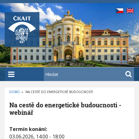
P
ř
e
j
í
t
k
h
l
a
H
v
l
n
e
í
DOMŮ
»
NA CESTĚ DO ENERGETICKÉ BUDOUCNOSTI
d
D
m
a
R
Na cestě do energetické budoucnosti -
O
u
t
B
webinář
E
o
Č
K
b
O
N
V
Termín konání:
s
Á
a
N
03.06.2026, 14:00 - 18:00
a
A