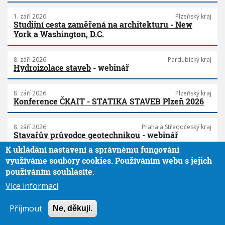
1. září 2026
Plzeňský kraj
Studijní cesta zaměřená na architekturu - New
York a Washington, D.C.
8. září 2026
Pardubický kraj
Hydroizolace staveb
- webinář
8. září 2026
Plzeňský kraj
Konference ČKAIT - STATIKA STAVEB Plzeň 2026
8. září 2026
Praha a Středočeský kraj
Stavařův průvodce geotechnikou
- webinář
K ukládání nastavení a správnému fungování
využíváme soubory cookies. Používáním webu s jejich
8. září 2026
Praha a Středočeský kraj
Stavařův průvodce geotechnikou
- seminář
používáním souhlasíte.
Více informací
9. září 2026
Praha a Středočeský kraj
Zkušenosti z praxe s navrhováním výškových
Příjmout
Ne, děkuji.
dřevostaveb
- webinář