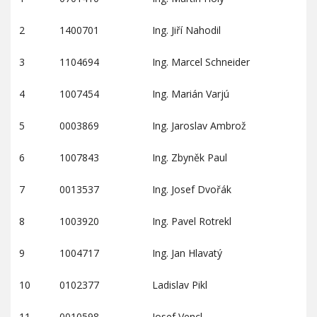
2
1400701
Ing. Jiří Nahodil
3
1104694
Ing. Marcel Schneider
4
1007454
Ing. Marián Varjú
5
0003869
Ing. Jaroslav Ambrož
6
1007843
Ing. Zbyněk Paul
7
0013537
Ing. Josef Dvořák
8
1003920
Ing. Pavel Rotrekl
9
1004717
Ing. Jan Hlavatý
10
0102377
Ladislav Pikl
11
0010598
Josef Vencl