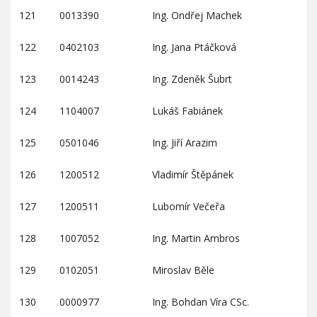
121
0013390
Ing. Ondřej Machek
122
0402103
Ing. Jana Ptáčková
123
0014243
Ing. Zdeněk Šubrt
124
1104007
Lukáš Fabiánek
125
0501046
Ing. Jiří Arazim
126
1200512
Vladimír Štěpánek
127
1200511
Lubomír Večeřa
128
1007052
Ing. Martin Ambros
129
0102051
Miroslav Běle
130
0000977
Ing. Bohdan Víra CSc.