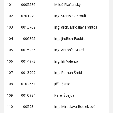
101
0005586
Miloš Plaňanský
102
0701270
Ing. Stanislav Kroulík
103
0013762
Ing. arch. Miroslav Frantes
104
1006865
Ing. Jindřich Foubík
105
0015235
Ing. Antonín Mikeš
106
0014973
Ing. Jiří Valenta
107
0013707
Ing. Roman Šmíd
108
0102664
Jiří Pěknic
109
0010924
Karel Švejda
110
1005734
Ing. Miroslava Rotreklová