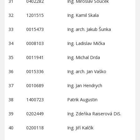
31
0402282
Ing. Miroslav Souček
32
1201515
Ing. Kamil Skala
33
0015473
Ing. arch. Jakub Šunka
34
0008103
Ing. Ladislav Mička
35
0011941
Ing. Michal Drda
36
0015336
Ing. arch. Jan Vaško
37
0010689
Ing. Jan Hendrych
38
1400723
Patrik Augustin
39
0202449
Ing. Zdeňka Raiserová DiS.
40
0200118
Ing. Jiří Kalčík