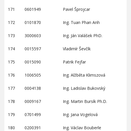
171
0601949
Pavel Šprojcar
172
0101870
Ing. Tuan Phan Anh
173
3000603
Ing. Ján Valášek PhD.
174
0015597
Vladimír Ševčík
175
0015090
Patrik Fejfar
176
1006505
Ing. Alžběta Klimszová
177
0004138
Ing. Ladislav Bukovský
178
0009167
Ing. Martin Bursík Ph.D.
179
0701499
Ing. Jana Vogelová
180
0200391
Ing. Václav Bouberle