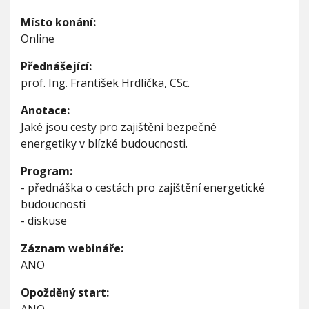
c
V
h
e
I
Místo konání:
G
s
u
A
Online
t
C
E
ě
Přednášející:
d
o
prof. Ing. František Hrdlička, CSc.
e
n
Anotace:
e
Jaké jsou cesty pro zajištění bezpečné
r
energetiky v blízké budoucnosti.
g
e
Program:
t
i
- přednáška o cestách pro zajištění energetické
c
budoucnosti
k
- diskuse
é
b
Záznam webináře:
u
d
ANO
o
u
Opožděný start:
c