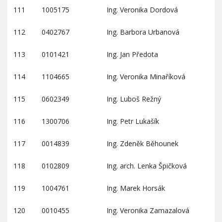
111
1005175
Ing. Veronika Dordová
112
0402767
Ing. Barbora Urbanová
113
0101421
Ing. Jan Předota
114
1104665
Ing. Veronika Minaříková
115
0602349
Ing. Luboš Režný
116
1300706
Ing. Petr Lukašík
117
0014839
Ing. Zdeněk Běhounek
118
0102809
Ing. arch. Lenka Špičková
119
1004761
Ing. Marek Horsák
120
0010455
Ing. Veronika Zamazalová