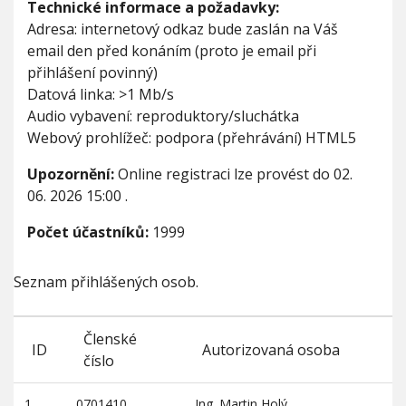
Technické informace a požadavky:
Adresa: internetový odkaz bude zaslán na Váš
email den před konáním (proto je email při
přihlášení povinný)
Datová linka: >1 Mb/s
Audio vybavení: reproduktory/sluchátka
Webový prohlížeč: podpora (přehrávání) HTML5
Upozornění:
Online registraci lze provést do
02.
06. 2026 15:00
.
Počet účastníků:
1999
Seznam přihlášených osob.
Členské
ID
Autorizovaná osoba
číslo
1
0701410
Ing. Martin Holý