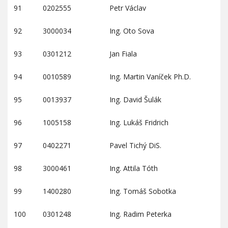
91
0202555
Petr Václav
92
3000034
Ing. Oto Sova
93
0301212
Jan Fiala
94
0010589
Ing. Martin Vaníček Ph.D.
95
0013937
Ing. David Šulák
96
1005158
Ing. Lukáš Fridrich
97
0402271
Pavel Tichý DiS.
98
3000461
Ing. Attila Tóth
99
1400280
Ing. Tomáš Sobotka
100
0301248
Ing. Radim Peterka