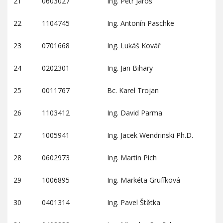
21
0603027
Ing. Petr Jaroš
22
1104745
Ing. Antonín Paschke
23
0701668
Ing. Lukáš Kovář
24
0202301
Ing. Jan Bihary
25
0011767
Bc. Karel Trojan
26
1103412
Ing. David Parma
27
1005941
Ing. Jacek Wendrinski Ph.D.
28
0602973
Ing. Martin Pich
29
1006895
Ing. Markéta Grufíková
30
0401314
Ing. Pavel Štětka