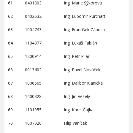
61
0401803
Ing. Marie Sýkorová
62
0402632
Ing. Lubomír Purchart
63
1004743
Ing. František Zápeca
64
1104077
Ing. Lukáš Fabián
65
1200914
Ing. Petr Pilař
66
0013402
Ing. Pavel Nováček
67
1006665
Ing. Dalibor Kianička
68
1400328
Ing. Jiří Veselý
69
1101955
Ing. Karel Čajka
70
1007020
Filip Vaníček