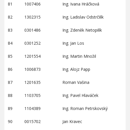
81
1007406
Ing. Ivana Hráčková
82
1302315
Ing. Ladislav Odstrčilík
83
0301486
Ing. Zdeněk Netopilík
84
0301252
Ing. Jan Los
85
1201554
Ing. Martin Množil
86
1006873
Ing. Alojz Papp
87
1201635
Roman Vašina
88
1103705
Ing. Pavel Hlaváček
89
1104389
Ing. Roman Petrskovský
90
0015702
Jan Kravec