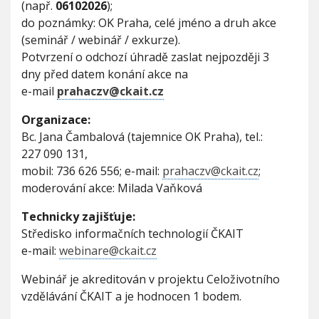
(např.
06102026
);
do poznámky: OK Praha, celé jméno a druh akce
(seminář / webinář / exkurze).
Potvrzení o odchozí úhradě zaslat nejpozději 3
dny před datem konání akce na
e-mail
prahaczv@ckait.cz
Organizace:
Bc. Jana Čambalová (tajemnice OK Praha), tel.:
227 090 131,
mobil: 736 626 556; e-mail:
prahaczv@ckait.cz
;
moderování akce: Milada Vaňková
Technicky zajišťuje:
Středisko informačních technologií ČKAIT
e-mail:
webinare@ckait.cz
Webinář je akreditován v projektu Celoživotního
vzdělávání ČKAIT a je hodnocen 1 bodem.