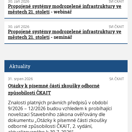
30. září 2026
SVI ČKAIT
Propojené systémy modrozelené infrastruktury ve
městech 21. století
- webinář
30. září 2026
SVI ČKAIT
Propojené systémy modrozelené infrastruktury ve
městech 21. století
- seminář
Aktuality
31. srpen 2026
SA ČKAIT
Otázky k písemné části zkoušky odborné
způsobilosti ČKAIT
Znalosti platných právních předpisů v období
9/2026 – 12/2026 budou vzhledem k probíhající
novelizaci Stavebního zákona ověřovány dle
dokumentu „Otázky k písemné části zkoušky
odborné způsobilosti ČKAIT, 2. vydání,