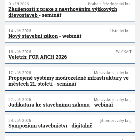
9. září 2026
Praha a Středočeský kraj
Zkušenosti z praxe s navrhováním výškových
dřevostaveb
- seminář
14. září 2026
Ústecký kraj
Nový stavební zákon
- webinář
16. září 2026
SVI ČKAIT
Veletrh: FOR ARCH 2026
17. září 2026
Moravskoslezský kraj
Propojené systémy modrozelené infrastruktury ve
městech 21. století
- seminář
22. září 2026
Moravskoslezský kraj
Judikatura ke stavebnímu zákonu
- webinář
24. září 2026
Jihomoravský kraj
Sympozium stavebnictví - digitálně