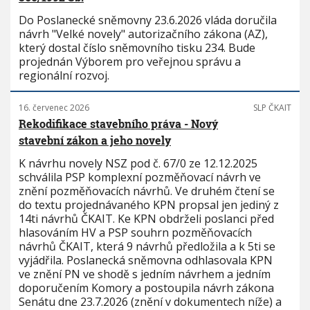
Do Poslanecké sněmovny 23.6.2026 vláda doručila
návrh "Velké novely" autorizačního zákona (AZ),
který dostal číslo sněmovního tisku 234. Bude
projednán Výborem pro veřejnou správu a
regionální rozvoj.
16. červenec 2026
SLP ČKAIT
Rekodifikace stavebního práva - Nový
stavební zákon a jeho novely
K návrhu novely NSZ pod č. 67/0 ze 12.12.2025
schválila PSP komplexní pozměňovací návrh ve
znění pozměňovacích návrhů. Ve druhém čtení se
do textu projednávaného KPN propsal jen jediný z
14ti návrhů ČKAIT. Ke KPN obdrželi poslanci před
hlasováním HV a PSP souhrn pozměňovacích
návrhů ČKAIT, která 9 návrhů předložila a k 5ti se
vyjádřila. Poslanecká sněmovna odhlasovala KPN
ve znění PN ve shodě s jedním návrhem a jedním
doporučením Komory a postoupila návrh zákona
Senátu dne 23.7.2026 (znění v dokumentech níže) a