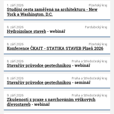
1. září 2026
Plzeňský kraj
Studijní cesta zaměřená na architekturu - New
York a Washington, D.C.
8. září 2026
Pardubický kraj
Hydroizolace staveb
- webinář
8. září 2026
Plzeňský kraj
Konference ČKAIT - STATIKA STAVEB Plzeň 2026
8. září 2026
Praha a Středočeský kraj
Stavařův průvodce geotechnikou
- webinář
8. září 2026
Praha a Středočeský kraj
Stavařův průvodce geotechnikou
- seminář
9. září 2026
Praha a Středočeský kraj
Zkušenosti z praxe s navrhováním výškových
dřevostaveb
- webinář