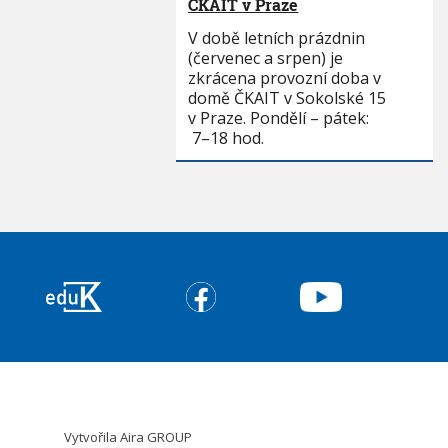
ČKAIT v Praze
V době letních prázdnin
(červenec a srpen) je
zkrácena provozní doba v
domě ČKAIT v Sokolské 15
v Praze. Pondělí – pátek:
7–18 hod.
Vytvořila
Aira GROUP