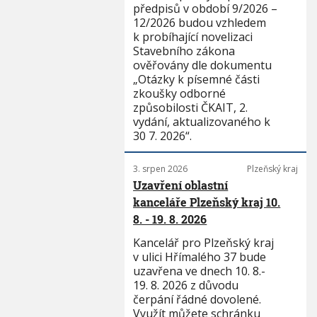
předpisů v období 9/2026 –
12/2026 budou vzhledem
k probíhající novelizaci
Stavebního zákona
ověřovány dle dokumentu
„Otázky k písemné části
zkoušky odborné
způsobilosti ČKAIT, 2.
vydání, aktualizovaného k
30 7. 2026“.
3. srpen 2026
Plzeňský kraj
Uzavření oblastní
kanceláře Plzeňský kraj 10.
8. - 19. 8. 2026
Kancelář pro Plzeňský kraj
v ulici Hřímalého 37 bude
uzavřena ve dnech 10. 8.-
19. 8. 2026 z důvodu
čerpání řádné dovolené.
Využít můžete schránku