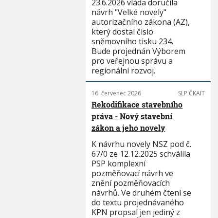
23.6.2026 vláda doručila
návrh "Velké novely"
autorizačního zákona (AZ),
který dostal číslo
sněmovního tisku 234.
Bude projednán Výborem
pro veřejnou správu a
regionální rozvoj.
16. červenec 2026
SLP ČKAIT
Rekodifikace stavebního
práva - Nový stavební
zákon a jeho novely
K návrhu novely NSZ pod č.
67/0 ze 12.12.2025 schválila
PSP komplexní
pozměňovací návrh ve
znění pozměňovacích
návrhů. Ve druhém čtení se
do textu projednávaného
KPN propsal jen jediný z