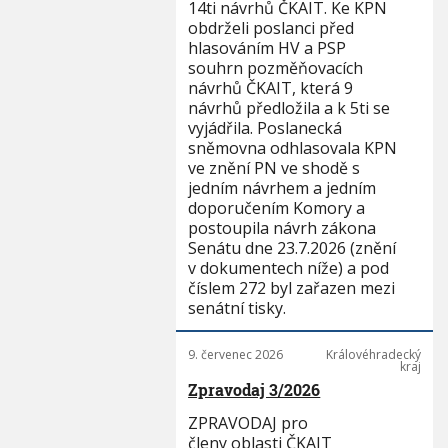
14ti návrhů ČKAIT. Ke KPN
obdrželi poslanci před
hlasováním HV a PSP
souhrn pozměňovacích
návrhů ČKAIT, která 9
návrhů předložila a k 5ti se
vyjádřila. Poslanecká
sněmovna odhlasovala KPN
ve znění PN ve shodě s
jedním návrhem a jedním
doporučením Komory a
postoupila návrh zákona
Senátu dne 23.7.2026 (znění
v dokumentech níže) a pod
číslem 272 byl zařazen mezi
senátní tisky.
9. červenec 2026
Královéhradecký
kraj
Zpravodaj 3/2026
ZPRAVODAJ pro
členy oblasti ČKAIT