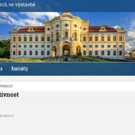
ých ve výstavbě
ia
Kontakty
KTIVNOST
tivnost
By
Admin1