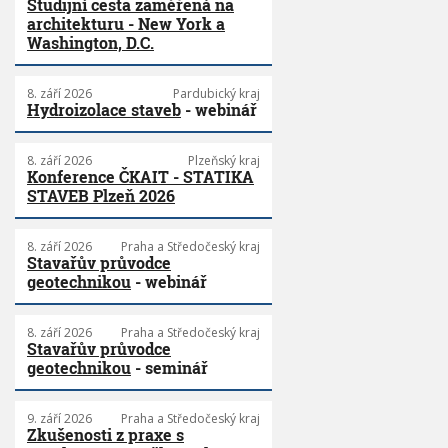
Studijní cesta zaměřená na
architekturu - New York a
Washington, D.C.
8. září 2026
Pardubický kraj
Hydroizolace staveb
- webinář
8. září 2026
Plzeňský kraj
Konference ČKAIT - STATIKA
STAVEB Plzeň 2026
8. září 2026
Praha a Středočeský kraj
Stavařův průvodce
geotechnikou
- webinář
8. září 2026
Praha a Středočeský kraj
Stavařův průvodce
geotechnikou
- seminář
9. září 2026
Praha a Středočeský kraj
Zkušenosti z praxe s