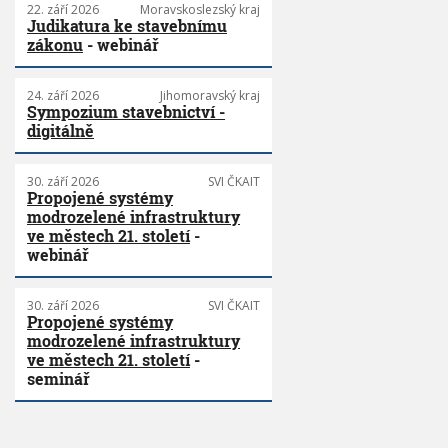
22. září 2026
Moravskoslezský kraj
Judikatura ke stavebnímu
zákonu
- webinář
24. září 2026
Jihomoravský kraj
Sympozium stavebnictví -
digitálně
30. září 2026
SVI ČKAIT
Propojené systémy
modrozelené infrastruktury
ve městech 21. století
-
webinář
30. září 2026
SVI ČKAIT
Propojené systémy
modrozelené infrastruktury
ve městech 21. století
-
seminář