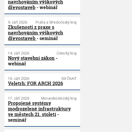
navrhováním výškových
dřevostaveb
- webinář
9. září 2026
Praha a Středočeský kraj
Zkušenosti z praxe s
navrhováním výškových
dřevostaveb
- seminář
14. září 2026
Ústecký kraj
Nový stavební zákon
-
webinář
16. září 2026
SVI ČKAIT
Veletrh: FOR ARCH 2026
17. září 2026
Moravskoslezský kraj
Propojené systémy
modrozelené infrastruktury
ve městech 21. století
-
seminář