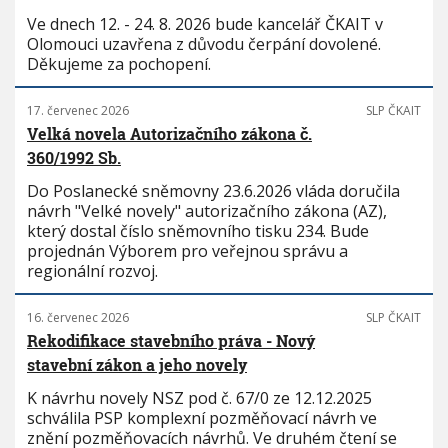
Ve dnech 12. - 24. 8. 2026 bude kancelář ČKAIT v
Olomouci uzavřena z důvodu čerpání dovolené.
Děkujeme za pochopení.
17. červenec 2026
SLP ČKAIT
Velká novela Autorizačního zákona č.
360/1992 Sb.
Do Poslanecké sněmovny 23.6.2026 vláda doručila
návrh "Velké novely" autorizačního zákona (AZ),
který dostal číslo sněmovního tisku 234. Bude
projednán Výborem pro veřejnou správu a
regionální rozvoj.
16. červenec 2026
SLP ČKAIT
Rekodifikace stavebního práva - Nový
stavební zákon a jeho novely
K návrhu novely NSZ pod č. 67/0 ze 12.12.2025
schválila PSP komplexní pozměňovací návrh ve
znění pozměňovacích návrhů. Ve druhém čtení se