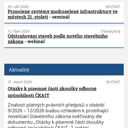
30. září 2026
SVI ČKAIT
Propojené systémy modrozelené infrastruktury ve
městech 21. století
- seminář
12. říjen 2026
Ústecký kraj
Odstraňování staveb podle nového stavebního
zákona
- webinář
Aktuality
31. srpen 2026
SA ČKAIT
Otázky k písemné části zkoušky odborné
způsobilosti ČKAIT
Znalosti platných právních předpisů v období
9/2026 – 12/2026 budou vzhledem k probíhající
novelizaci Stavebního zákona ověřovány dle
dokumentu „Otázky k písemné části zkoušky
odborné způsobilosti ČKAIT, 2. vydání,