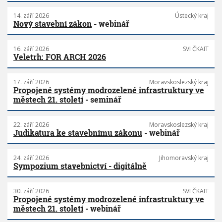
14. září 2026
Ústecký kraj
Nový stavební zákon
- webinář
16. září 2026
SVI ČKAIT
Veletrh: FOR ARCH 2026
17. září 2026
Moravskoslezský kraj
Propojené systémy modrozelené infrastruktury ve
městech 21. století
- seminář
22. září 2026
Moravskoslezský kraj
Judikatura ke stavebnímu zákonu
- webinář
24. září 2026
Jihomoravský kraj
Sympozium stavebnictví - digitálně
30. září 2026
SVI ČKAIT
Propojené systémy modrozelené infrastruktury ve
městech 21. století
- webinář