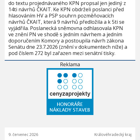
do textu projednávaného KPN propsal jen jediný z
14ti návrhů ČKAIT. Ke KPN obdrželi poslanci před
hlasováním HV a PSP souhrn pozměňovacích
návrhů ČKAIT, která 9 návrhů předložila a k 5ti se
vyjádřila. Poslanecká sněmovna odhlasovala KPN
ve znění PN ve shodě s jedním návrhem a jedním
doporučením Komory a postoupila návrh zákona
Senátu dne 23.7.2026 (znění v dokumentech níže) a
pod číslem 272 byl zařazen mezi senátní tisky.
Reklama
9. červenec 2026
Královéhradecký kraj