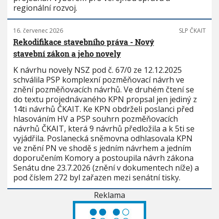
regionální rozvoj.
16. červenec 2026
SLP ČKAIT
Rekodifikace stavebního práva - Nový
stavební zákon a jeho novely
K návrhu novely NSZ pod č. 67/0 ze 12.12.2025
schválila PSP komplexní pozměňovací návrh ve
znění pozměňovacích návrhů. Ve druhém čtení se
do textu projednávaného KPN propsal jen jediný z
14ti návrhů ČKAIT. Ke KPN obdrželi poslanci před
hlasováním HV a PSP souhrn pozměňovacích
návrhů ČKAIT, která 9 návrhů předložila a k 5ti se
vyjádřila. Poslanecká sněmovna odhlasovala KPN
ve znění PN ve shodě s jedním návrhem a jedním
doporučením Komory a postoupila návrh zákona
Senátu dne 23.7.2026 (znění v dokumentech níže) a
pod číslem 272 byl zařazen mezi senátní tisky.
Reklama