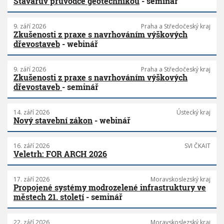
Stavařův průvodce geotechnikou
- seminář
9. září 2026
Praha a Středočeský kraj
Zkušenosti z praxe s navrhováním výškových
dřevostaveb
- webinář
9. září 2026
Praha a Středočeský kraj
Zkušenosti z praxe s navrhováním výškových
dřevostaveb
- seminář
14. září 2026
Ústecký kraj
Nový stavební zákon
- webinář
16. září 2026
SVI ČKAIT
Veletrh: FOR ARCH 2026
17. září 2026
Moravskoslezský kraj
Propojené systémy modrozelené infrastruktury ve
městech 21. století
- seminář
22. září 2026
Moravskoslezský kraj