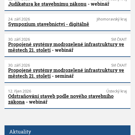
Judikatura ke stavebnímu zákonu
- webinář
24. září 2026
Jihomoravský kraj
Sympozium stavebnictví - digitálně
30. září 2026
SVI ČKAIT
Propojené systémy modrozelené infrastruktury ve
městech 21. století
- webinář
30. září 2026
SVI ČKAIT
Propojené systémy modrozelené infrastruktury ve
městech 21. století
- seminář
12. říjen 2026
Ústecký kraj
Odstraňování staveb podle nového stavebního
zákona
- webinář
Aktuality