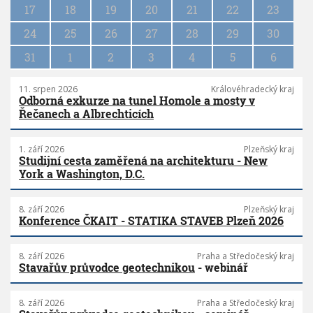
i
17
18
19
20
21
22
23
o
n
24
25
26
27
28
29
30
31
1
2
3
4
5
6
11. srpen 2026
Královéhradecký kraj
Odborná exkurze na tunel Homole a mosty v
Řečanech a Albrechticích
1. září 2026
Plzeňský kraj
Studijní cesta zaměřená na architekturu - New
York a Washington, D.C.
8. září 2026
Plzeňský kraj
Konference ČKAIT - STATIKA STAVEB Plzeň 2026
8. září 2026
Praha a Středočeský kraj
Stavařův průvodce geotechnikou
- webinář
8. září 2026
Praha a Středočeský kraj