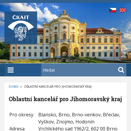
P
ř
e
j
í
t
k
h
l
a
H
v
l
n
e
í
DOMŮ
»
OBLASTNÍ KANCELÁŘ PRO JIHOMORAVSKÝ KRAJ
d
D
m
a
R
Oblastní kancelář pro Jihomoravský kraj
O
u
t
B
E
o
Č
K
Pro okresy
Blansko, Brno, Brno-venkov, Břeclav,
b
O
V
Vyškov, Znojmo, Hodonín
s
Á
N
Adresa
Vrchlického sad 1962/2, 602 00 Brno
a
A