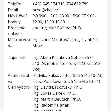
V
Telefon
+420 545 574 310; 734 612 789
h
I
G
Email
brno@ckait.cz
u
A
C
Návštěvní
PO 9:00-12:00, 13:00-15:00 ST 9:00-
E
hodiny
12:00, 13:00-15:00
Předseda
doc. Ing. Aleš Rubina, Ph.D.
oblasti
Místopředse
Ing. Ivana Minářová a Ing. František
da
Mráz
Tajemník
Ing. Alena Kozáková (tel.: 545 574
310-24; mobilní telefon:+420 734 612
789)
Administrati
Hedvika Fuksová (tel.: 545 574 310-23)
va
Irena Paulíková (tel.: 545 574 310-21)
Člen výboru
Ing. David Bečkovský, Ph.D.
Ing. Lukáš Daněk, Ph.D.
Ing. Martin Deutsch, Ph.D.
Ing. Radomír Hanák