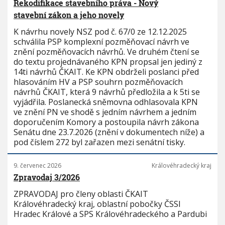
Rekodifikace stavebního práva - Nový
stavební zákon a jeho novely
K návrhu novely NSZ pod č. 67/0 ze 12.12.2025
schválila PSP komplexní pozměňovací návrh ve
znění pozměňovacích návrhů. Ve druhém čtení se
do textu projednávaného KPN propsal jen jediný z
14ti návrhů ČKAIT. Ke KPN obdrželi poslanci před
hlasováním HV a PSP souhrn pozměňovacích
návrhů ČKAIT, která 9 návrhů předložila a k 5ti se
vyjádřila. Poslanecká sněmovna odhlasovala KPN
ve znění PN ve shodě s jedním návrhem a jedním
doporučením Komory a postoupila návrh zákona
Senátu dne 23.7.2026 (znění v dokumentech níže) a
pod číslem 272 byl zařazen mezi senátní tisky.
9. červenec 2026
Královéhradecký kraj
Zpravodaj 3/2026
ZPRAVODAJ pro členy oblasti ČKAIT
Královéhradecký kraj, oblastní pobočky ČSSI
Hradec Králové a SPS Královéhradeckého a Pardubi