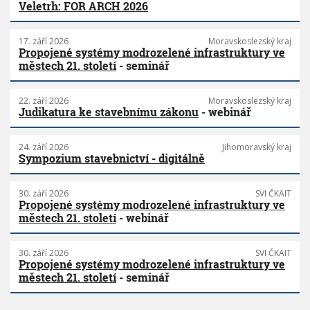
Veletrh: FOR ARCH 2026
17. září 2026
Moravskoslezský kraj
Propojené systémy modrozelené infrastruktury ve
městech 21. století
- seminář
22. září 2026
Moravskoslezský kraj
Judikatura ke stavebnímu zákonu
- webinář
24. září 2026
Jihomoravský kraj
Sympozium stavebnictví - digitálně
30. září 2026
SVI ČKAIT
Propojené systémy modrozelené infrastruktury ve
městech 21. století
- webinář
30. září 2026
SVI ČKAIT
Propojené systémy modrozelené infrastruktury ve
městech 21. století
- seminář