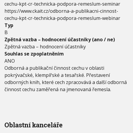
a
cechu-kpt-cr-technicka-podpora-remeslum-seminar
ř
https://www.ckait.cz/odborna-a-publikacni-cinnost-
e
cechu-kpt-cr-technicka-podpora-remeslum-webinar
m
e
Typ
s
B
l
Zpětná vazba – hodnocení účastníky (ano / ne)
ů
Zpětná vazba – hodnocení účastníky
m
Souhlas se zpoplatněním
ANO
Odborná a publikační činnost cechu v oblasti
pokrývačské, klempířské a tesařské. Přestavení
odborných knih, které cech zpracovává a další odborná
činnost cechu zaměřená na jmenovaná řemesla.
Oblastní kanceláře