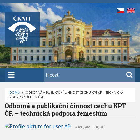
P
ř
e
j
í
t
k
h
l
a
H
v
l
n
e
í
DOMŮ
»
ODBORNÁ A PUBLIKAČNÍ ČINNOST CECHU KPT ČR – TECHNICKÁ
d
PODPORA ŘEMESLŮM
D
m
a
R
Odborná a publikační činnost cechu KPT
O
u
t
B
ČR – technická podpora řemeslům
E
o
Č
O
K
b
d
O
4 roky ago
By
AB
V
s
b
Á
N
o
a
A