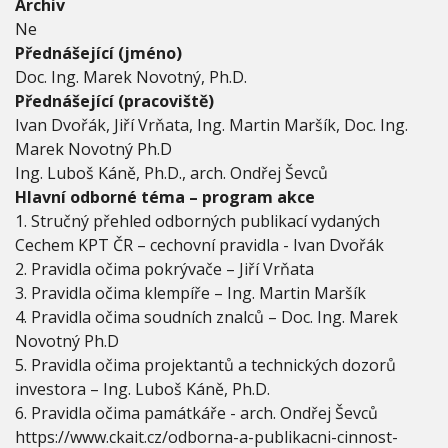
Archiv
h
Ne
u
Přednášející (jméno)
K
P
Doc. Ing. Marek Novotný, Ph.D.
T
Přednášející (pracoviště)
Č
Ivan Dvořák, Jiří Vrňata, Ing. Martin Maršík, Doc. Ing.
R
Marek Novotný Ph.D
–
t
Ing. Luboš Káně, Ph.D., arch. Ondřej Ševců
e
Hlavní odborné téma – program akce
c
1. Stručný přehled odborných publikací vydaných
h
Cechem KPT ČR – cechovní pravidla - Ivan Dvořák
n
i
2. Pravidla očima pokrývače – Jiří Vrňata
c
3. Pravidla očima klempíře – Ing. Martin Maršík
k
4. Pravidla očima soudních znalců – Doc. Ing. Marek
á
Novotný Ph.D
p
o
5. Pravidla očima projektantů a technických dozorů
d
investora – Ing. Luboš Káně, Ph.D.
p
6. Pravidla očima památkáře - arch. Ondřej Ševců
o
https://www.ckait.cz/odborna-a-publikacni-cinnost-
r