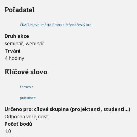
r
V
h
I
Pořadatel
n
G
u
á
A
C
a
E
ČKAIT Hlavní město Praha a Středočeský kraj
p
u
Druh akce
b
seminář, webinář
l
i
Trvání
k
4 hodiny
a
č
Klíčové slovo
n
í
č
řemeslo
i
n
publikace
n
o
Určeno pro: cílová skupina (projektanti, studenti…)
s
Odborná veřejnost
t
Počet bodů
c
1.0
e
c