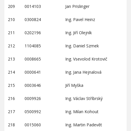
209
0014103
Jan Prislinger
210
0300824
Ing. Pavel Heinz
211
0202196
Ing. Jiří Olejník
212
1104085
Ing. Daniel Szmek
213
0008665
Ing. Vsevolod Krotovič
214
0000641
Ing. Jana Hejnalová
215
0003646
Jiří Myška
216
0009926
Ing. Václav Stříbrský
217
0500992
Ing. Milan Kohout
218
0015060
Ing. Martin Padevět