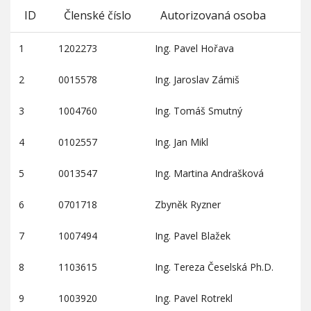
ID
Členské číslo
Autorizovaná osoba
1
1202273
Ing. Pavel Hořava
2
0015578
Ing. Jaroslav Zámiš
3
1004760
Ing. Tomáš Smutný
4
0102557
Ing. Jan Mikl
5
0013547
Ing. Martina Andrašková
6
0701718
Zbyněk Ryzner
7
1007494
Ing. Pavel Blažek
8
1103615
Ing. Tereza Česelská Ph.D.
9
1003920
Ing. Pavel Rotrekl