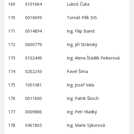
169
0101664
Luboš Čuka
170
0010699
Tomáš Pilík DiS.
171
0014894
Ing. Filip Bareš
172
0600779
Ing. Jiří Stránský
173
0102449
Ing. Alena Štádlík Pinkerová
174
0202243
Pavel Šíma
175
1001081
Ing. Josef Vala
176
0011600
Ing. Patrik Škoch
177
0009886
Ing. Petr Hladký
178
0401803
Ing. Marie Sýkorová