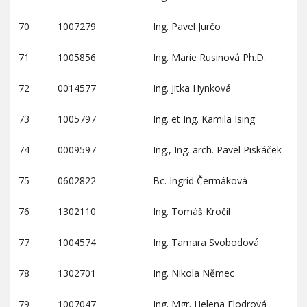
70
1007279
Ing. Pavel Jurčo
71
1005856
Ing. Marie Rusinová Ph.D.
72
0014577
Ing. Jitka Hynková
73
1005797
Ing. et Ing. Kamila Ising
74
0009597
Ing., Ing. arch. Pavel Piskáček
75
0602822
Bc. Ingrid Čermáková
76
1302110
Ing. Tomáš Kročil
77
1004574
Ing. Tamara Svobodová
78
1302701
Ing. Nikola Němec
79
1007047
Ing. Mgr. Helena Flodrová