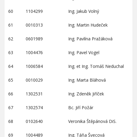
60
1104299
Ing. Jakub Volný
61
0010313
Ing. Martin Hudeček
62
0601989
Ing. Pavlína Pražáková
63
1004476
Ing. Pavel Vogel
64
1006584
Ing. et Ing. Tomáš Neduchal
65
0010029
Ing. Marta Bláhová
66
1302531
Ing. Zdeněk Jiříček
67
1302574
Bc. Jiří Požár
68
0102640
Veronika Štěpánová DiS.
69
1004489
Ing. Táňa Švecová