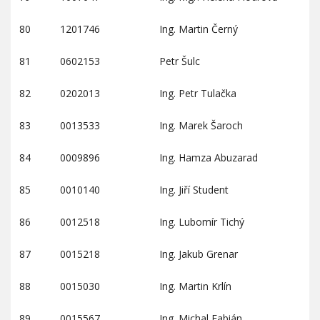
80
1201746
Ing. Martin Černý
81
0602153
Petr Šulc
82
0202013
Ing. Petr Tulačka
83
0013533
Ing. Marek Šaroch
84
0009896
Ing. Hamza Abuzarad
85
0010140
Ing. Jiří Student
86
0012518
Ing. Lubomír Tichý
87
0015218
Ing. Jakub Grenar
88
0015030
Ing. Martin Krlín
89
0015567
Ing. Michal Fabián