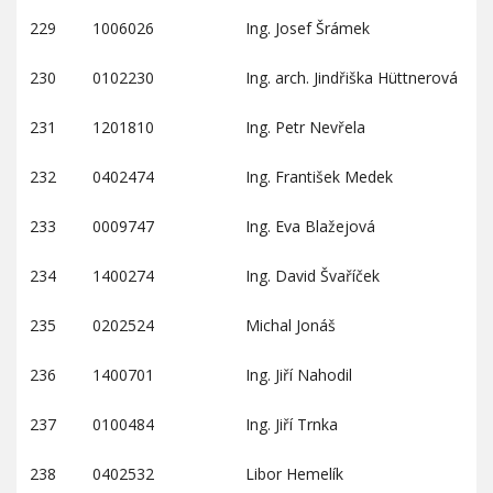
229
1006026
Ing. Josef Šrámek
230
0102230
Ing. arch. Jindřiška Hüttnerová
231
1201810
Ing. Petr Nevřela
232
0402474
Ing. František Medek
233
0009747
Ing. Eva Blažejová
234
1400274
Ing. David Švaříček
235
0202524
Michal Jonáš
236
1400701
Ing. Jiří Nahodil
237
0100484
Ing. Jiří Trnka
238
0402532
Libor Hemelík