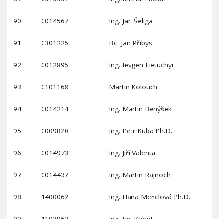
90
0014567
Ing. Jan Šeliga
91
0301225
Bc. Jan Přibys
92
0012895
Ing. Ievgen Lietuchyi
93
0101168
Martin Kolouch
94
0014214
Ing. Martin Benýšek
95
0009820
Ing. Petr Kuba Ph.D.
96
0014973
Ing. Jiří Valenta
97
0014437
Ing. Martin Rajnoch
98
1400062
Ing. Hana Menclová Ph.D.
99
1103962
Ing. Jan Kabot