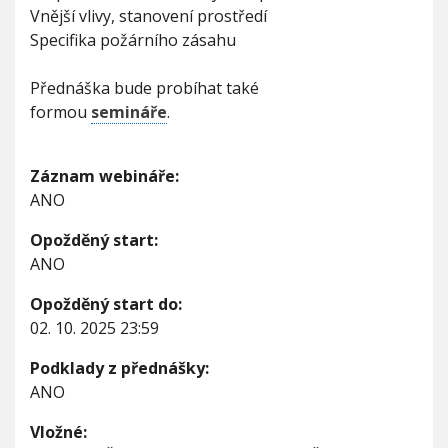
o
Vnější vlivy, stanovení prostředí
ř
Specifika požárního zásahu
l
a
v
Přednáška bude probíhat také
ý
formou
semináře
.
m
i
k
Záznam webináře:
a
ANO
p
a
l
Opožděný start:
i
ANO
n
a
Opožděný start do:
m
02. 10. 2025 23:59
i
Podklady z přednášky:
ANO
Vložné: