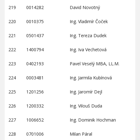
219
0014282
David Novotný
220
0010375
Ing. Vladimír Čoček
221
0501437
Ing. Tereza Dudek
222
1400794
Ing. Iva Vechetová
223
0402193
Pavel Veselý MBA, LL.M.
224
0003481
Ing. Jarmila Kubínová
225
1201256
Ing. Jaromír Dejl
226
1200332
Ing. Vilouš Duda
227
1006652
Ing. Dominik Hochman
228
0701006
Milan Páral