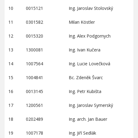
10
0015121
Ing. Jaroslav Stolovský
11
0301582
Milan Köstler
12
0015320
Ing. Alex Podgornych
13
1300081
Ing. Ivan Kučera
14
1007564
Ing. Lucie Lovečková
15
1004841
Bc. Zdeněk Švarc
16
0013145
Ing. Petr Kubišta
17
1200561
Ing. Jaroslav Symerský
18
0202489
Ing. arch. Jan Bauer
19
1007178
Ing. Jiří Sedlák