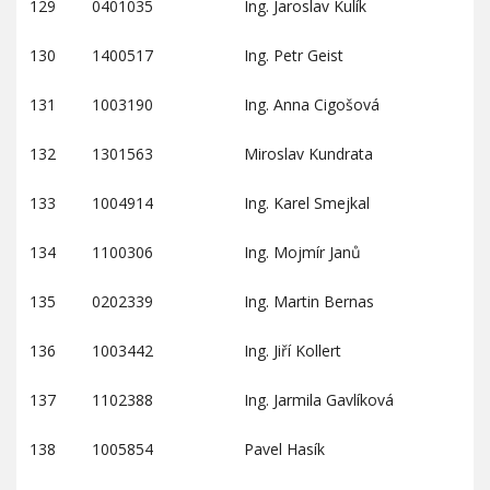
129
0401035
Ing. Jaroslav Kulík
130
1400517
Ing. Petr Geist
131
1003190
Ing. Anna Cigošová
132
1301563
Miroslav Kundrata
133
1004914
Ing. Karel Smejkal
134
1100306
Ing. Mojmír Janů
135
0202339
Ing. Martin Bernas
136
1003442
Ing. Jiří Kollert
137
1102388
Ing. Jarmila Gavlíková
138
1005854
Pavel Hasík