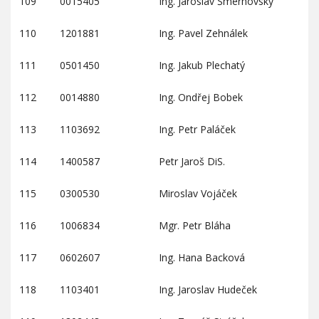
109
0015405
Ing. Jaroslav Šmerhovský
110
1201881
Ing. Pavel Zehnálek
111
0501450
Ing. Jakub Plechatý
112
0014880
Ing. Ondřej Bobek
113
1103692
Ing. Petr Paláček
114
1400587
Petr Jaroš DiS.
115
0300530
Miroslav Vojáček
116
1006834
Mgr. Petr Bláha
117
0602607
Ing. Hana Backová
118
1103401
Ing. Jaroslav Hudeček