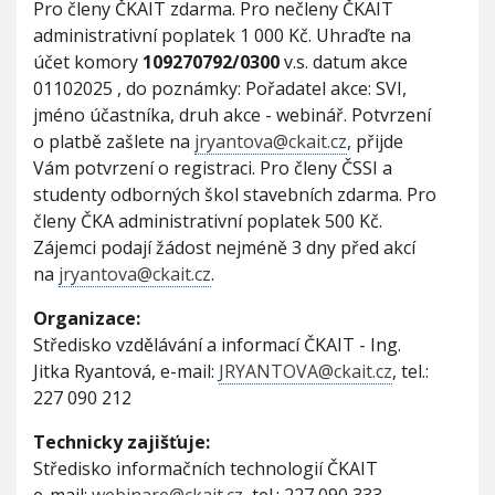
Pro členy ČKAIT zdarma. Pro nečleny ČKAIT
administrativní poplatek 1 000 Kč. Uhraďte na
účet komory
109270792/0300
v.s. datum akce
01102025 , do poznámky: Pořadatel akce: SVI,
jméno účastníka, druh akce - webinář. Potvrzení
o platbě zašlete na
jryantova@ckait.cz
, přijde
Vám potvrzení o registraci. Pro členy ČSSI a
studenty odborných škol stavebních zdarma. Pro
členy ČKA administrativní poplatek 500 Kč.
Zájemci podají žádost nejméně 3 dny před akcí
na
jryantova@ckait.cz
.
Organizace:
Středisko vzdělávání a informací ČKAIT - Ing.
Jitka Ryantová, e-mail:
JRYANTOVA@ckait.cz
, tel.:
227 090 212
Technicky zajišťuje:
Středisko informačních technologií ČKAIT