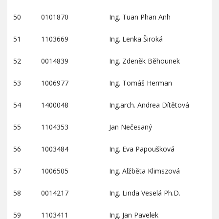
50
0101870
Ing. Tuan Phan Anh
51
1103669
Ing. Lenka Široká
52
0014839
Ing. Zdeněk Běhounek
53
1006977
Ing. Tomáš Herman
54
1400048
Ing.arch. Andrea Dítětová
55
1104353
Jan Nečesaný
56
1003484
Ing. Eva Papoušková
57
1006505
Ing. Alžběta Klimszová
58
0014217
Ing. Linda Veselá Ph.D.
59
1103411
Ing. Jan Pavelek