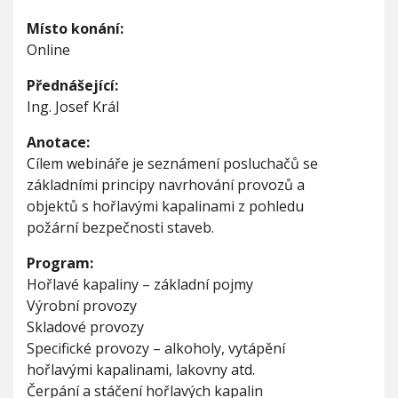
ž
V
h
á
I
Místo konání:
G
r
u
A
Online
n
C
E
í
Přednášející:
b
e
Ing. Josef Král
z
p
Anotace:
e
Cílem webináře je seznámení posluchačů se
č
základními principy navrhování provozů a
n
o
objektů s hořlavými kapalinami z pohledu
s
požární bezpečnosti staveb.
t
p
Program:
r
Hořlavé kapaliny – základní pojmy
o
Výrobní provozy
v
o
Skladové provozy
z
Specifické provozy – alkoholy, vytápění
ů
hořlavými kapalinami, lakovny atd.
s
h
Čerpání a stáčení hořlavých kapalin