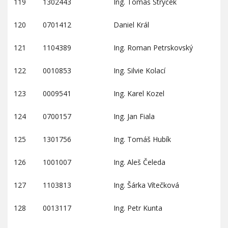
119
1302443
Ing. Tomáš Strýček
120
0701412
Daniel Král
121
1104389
Ing. Roman Petrskovský
122
0010853
Ing. Silvie Kolací
123
0009541
Ing. Karel Kozel
124
0700157
Ing. Jan Fiala
125
1301756
Ing. Tomáš Hubík
126
1001007
Ing. Aleš Čeleda
127
1103813
Ing. Šárka Vítečková
128
0013117
Ing. Petr Kunta