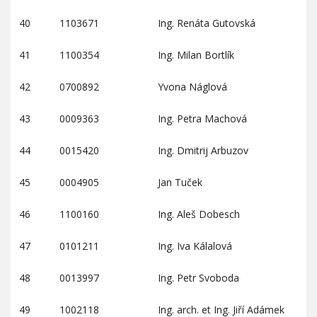
40
1103671
Ing. Renáta Gutovská
41
1100354
Ing. Milan Bortlík
42
0700892
Yvona Náglová
43
0009363
Ing. Petra Machová
44
0015420
Ing. Dmitrij Arbuzov
45
0004905
Jan Tuček
46
1100160
Ing. Aleš Dobesch
47
0101211
Ing. Iva Kálalová
48
0013997
Ing. Petr Svoboda
49
1002118
Ing. arch. et Ing. Jiří Adámek