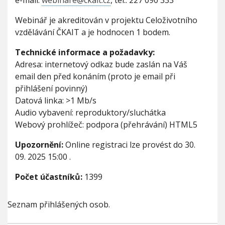
e-mail:
webinare@ckait.cz
, tel.: 227 090 333
Webinář je akreditován v projektu Celoživotního
vzdělávání ČKAIT a je hodnocen 1 bodem.
Technické informace a požadavky:
Adresa: internetový odkaz bude zaslán na Váš
email den před konáním (proto je email při
přihlášení povinný)
Datová linka: >1 Mb/s
Audio vybavení: reproduktory/sluchátka
Webový prohlížeč: podpora (přehrávání) HTML5
Upozornění:
Online registraci lze provést do
30.
09. 2025 15:00
.
Počet účastníků:
1399
Seznam přihlášených osob.