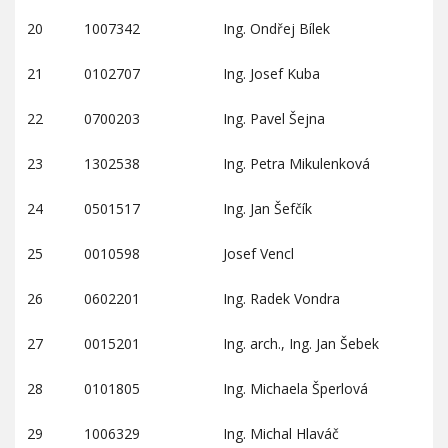
20
1007342
Ing. Ondřej Bílek
21
0102707
Ing. Josef Kuba
22
0700203
Ing. Pavel Šejna
23
1302538
Ing. Petra Mikulenková
24
0501517
Ing. Jan Šefčík
25
0010598
Josef Vencl
26
0602201
Ing. Radek Vondra
27
0015201
Ing. arch., Ing. Jan Šebek
28
0101805
Ing. Michaela Šperlová
29
1006329
Ing. Michal Hlaváč