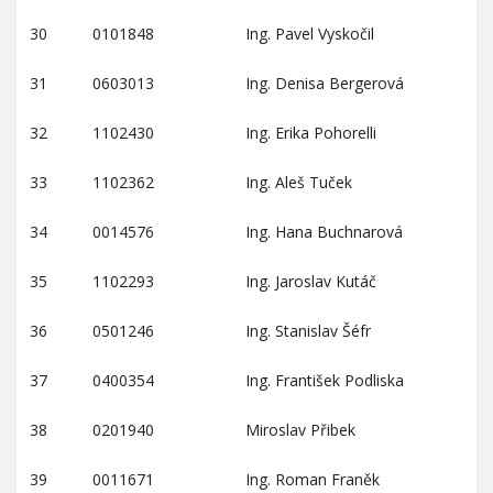
30
0101848
Ing. Pavel Vyskočil
31
0603013
Ing. Denisa Bergerová
32
1102430
Ing. Erika Pohorelli
33
1102362
Ing. Aleš Tuček
34
0014576
Ing. Hana Buchnarová
35
1102293
Ing. Jaroslav Kutáč
36
0501246
Ing. Stanislav Šéfr
37
0400354
Ing. František Podliska
38
0201940
Miroslav Přibek
39
0011671
Ing. Roman Franěk