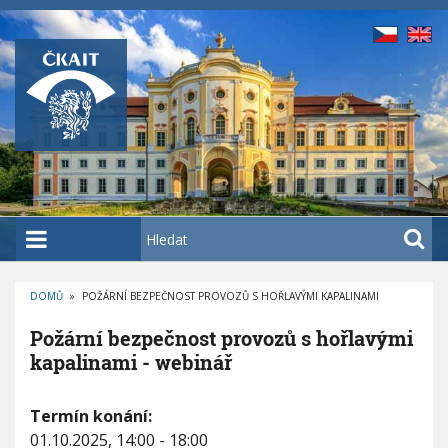
P
ř
e
j
í
t
k
h
l
a
H
v
l
n
e
í
DOMŮ
»
POŽÁRNÍ BEZPEČNOST PROVOZŮ S HOŘLAVÝMI KAPALINAMI
d
D
m
a
R
Požární bezpečnost provozů s hořlavými
O
u
t
B
kapalinami - webinář
E
o
Č
K
b
O
P
V
Termín konání:
s
Á
o
N
01.10.2025, 14:00 - 18:00
a
A