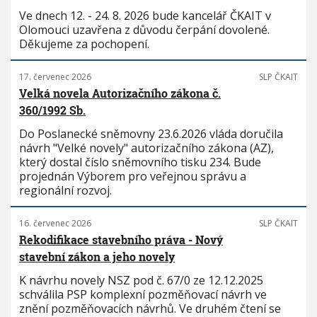
Ve dnech 12. - 24. 8. 2026 bude kancelář ČKAIT v
Olomouci uzavřena z důvodu čerpání dovolené.
Děkujeme za pochopení.
17. červenec 2026
SLP ČKAIT
Velká novela Autorizačního zákona č.
360/1992 Sb.
Do Poslanecké sněmovny 23.6.2026 vláda doručila
návrh "Velké novely" autorizačního zákona (AZ),
který dostal číslo sněmovního tisku 234. Bude
projednán Výborem pro veřejnou správu a
regionální rozvoj.
16. červenec 2026
SLP ČKAIT
Rekodifikace stavebního práva - Nový
stavební zákon a jeho novely
K návrhu novely NSZ pod č. 67/0 ze 12.12.2025
schválila PSP komplexní pozměňovací návrh ve
znění pozměňovacích návrhů. Ve druhém čtení se