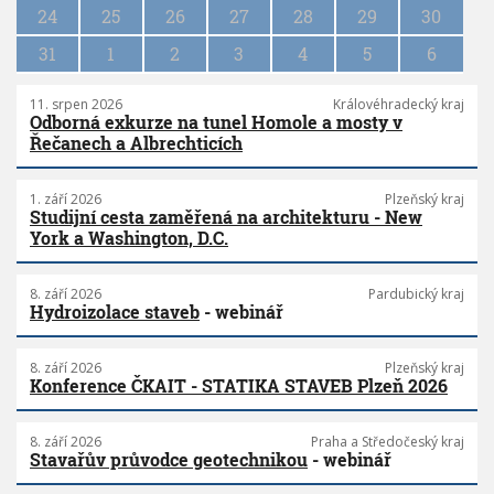
n
24
25
26
27
28
29
30
31
1
2
3
4
5
6
11. srpen 2026
Královéhradecký kraj
Odborná exkurze na tunel Homole a mosty v
Řečanech a Albrechticích
1. září 2026
Plzeňský kraj
Studijní cesta zaměřená na architekturu - New
York a Washington, D.C.
8. září 2026
Pardubický kraj
Hydroizolace staveb
- webinář
8. září 2026
Plzeňský kraj
Konference ČKAIT - STATIKA STAVEB Plzeň 2026
8. září 2026
Praha a Středočeský kraj
Stavařův průvodce geotechnikou
- webinář