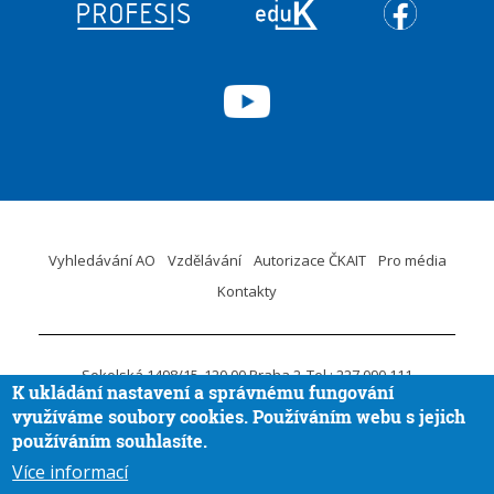
Vyhledávání AO
Vzdělávání
Autorizace ČKAIT
Pro média
Kontakty
Sokolská 1498/15
120 00 Praha 2
Tel.: 227 090 111
K ukládání nastavení a správnému fungování
ID DS:
krvaigt
E-mail.:
ckait@ckait.cz
Ochrana osobních údajů
využíváme soubory cookies. Používáním webu s jejich
Oznámení porušení práva EU
používáním souhlasíte.
Více informací