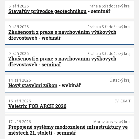
8. září 2026
Praha a Středočeský kraj
Stavařův průvodce geotechnikou
- seminář
9. září 2026
Praha a Středočeský kraj
Zkušenosti z praxe s navrhováním výškových
dřevostaveb
- webinář
9. září 2026
Praha a Středočeský kraj
Zkušenosti z praxe s navrhováním výškových
dřevostaveb
- seminář
14. září 2026
Ústecký kraj
Nový stavební zákon
- webinář
16. září 2026
SVI ČKAIT
Veletrh: FOR ARCH 2026
17. září 2026
Moravskoslezský kraj
Propojené systémy modrozelené infrastruktury ve
městech 21. století
- seminář