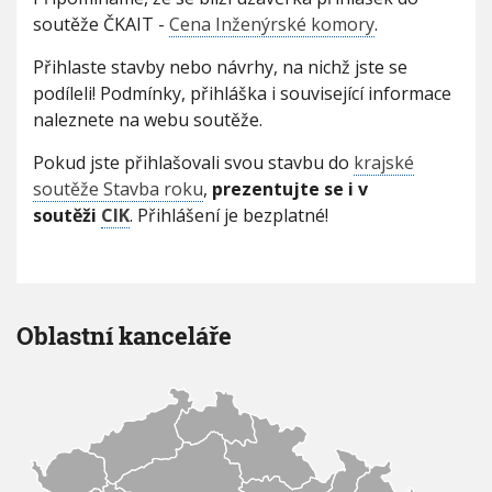
ř
V
h
soutěže ČKAIT -
Cena Inženýrské komory
.
I
i
G
u
A
h
Přihlaste stavby nebo návrhy, na nichž jste se
C
l
E
podíleli! Podmínky, přihláška i související informace
a
s
naleznete na webu soutěže.
t
e
Pokud jste přihlašovali svou stavbu do
krajské
s
soutěže Stavba roku
,
prezentujte se i v
e
soutěži
CIK
. Přihlášení je bezplatné!
d
o
s
o
u
t
Oblastní kanceláře
ě
ž
e
C
e
n
a