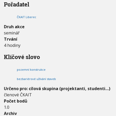
Pořadatel
u
V
h
I
p
G
u
A
n
C
ČKAIT Liberec
o
E
s
Druh akce
t
seminář
p
o
Trvání
z
4 hodiny
e
m
Klíčové slovo
n
í
c
pozemní konstrukce
h
s
bezbariérové užívání staveb
t
a
Určeno pro: cílová skupina (projektanti, studenti…)
v
členové ČKAIT
e
Počet bodů
b
1.0
a
v
Archiv