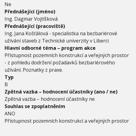
e
Ne
ř
Přednášející (jméno)
e
j
Ing. Dagmar Vojtíšková
n
Přednášející (pracoviště)
ý
Ing. Jana Košťálová - specialistka na bezbariérové
c
užívání staveb z Technické univerzity v Liberci
h
p
Hlavní odborné téma – program akce
r
Přístupnost pozemních konstrukcí a veřejných prostor
o
- z pohledu dodržení požadavků bezbariérového
s
užívání. Poznatky z praxe.
t
o
Typ
r
B
Zpětná vazba – hodnocení účastníky (ano / ne)
Zpětná vazba – hodnocení účastníky ne
Souhlas se zpoplatněním
ANO
Přístupnost pozemních konstrukcí a veřejných prostor