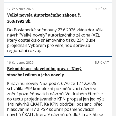
17. červenec 2026
SLP ČKAIT
Velká novela Autorizačního zákona č.
360/1992 Sb.
Do Poslanecké sněmovny 23.6.2026 vláda doručila
návrh "Velké novely" autorizačního zákona (AZ),
který dostal číslo sněmovního tisku 234. Bude
projednán Výborem pro veřejnou správu a
regionální rozvoj.
16. červenec 2026
SLP ČKAIT
Rekodifikace stavebního práva - Nový
stavební zákon a jeho novely
K návrhu novely NSZ pod č. 67/0 ze 12.12.2025
schválila PSP komplexní pozměňovací návrh ve
znění pozměňovacích návrhů. Ve druhém čtení se
do textu projednávaného KPN propsal jen jediný z
14ti návrhů ČKAIT. Ke KPN obdrželi poslanci před
hlasováním HV a PSP souhrn pozměňovacích
návrhů ČKAIT, která 9 návrhů předložila a k 5ti se