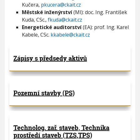
Kučera,
pkucera@ckait.cz
Městské inženýrství
(MI): doc. Ing. František
Kuda, CSc.,
fkuda@ckait.cz
Energetické auditorství
(EA): prof. Ing. Karel
Kabele, CSc.
kkabele@ckait.cz
Zápisy s předsedy aktivů
Pozemní stavby (PS)
Technolog. zař. staveb, Technika
prostředí staveb (TZS,TPS)