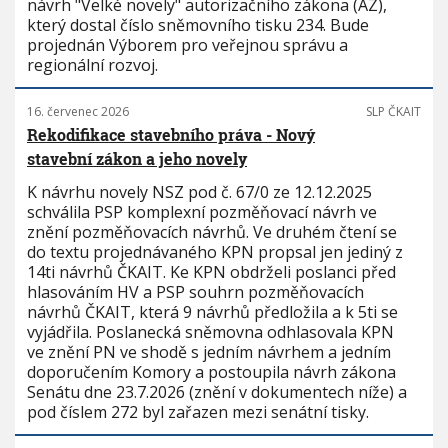
návrh "Velké novely" autorizačního zákona (AZ),
který dostal číslo sněmovního tisku 234. Bude
projednán Výborem pro veřejnou správu a
regionální rozvoj.
16. červenec 2026
SLP ČKAIT
Rekodifikace stavebního práva - Nový
stavební zákon a jeho novely
K návrhu novely NSZ pod č. 67/0 ze 12.12.2025
schválila PSP komplexní pozměňovací návrh ve
znění pozměňovacích návrhů. Ve druhém čtení se
do textu projednávaného KPN propsal jen jediný z
14ti návrhů ČKAIT. Ke KPN obdrželi poslanci před
hlasováním HV a PSP souhrn pozměňovacích
návrhů ČKAIT, která 9 návrhů předložila a k 5ti se
vyjádřila. Poslanecká sněmovna odhlasovala KPN
ve znění PN ve shodě s jedním návrhem a jedním
doporučením Komory a postoupila návrh zákona
Senátu dne 23.7.2026 (znění v dokumentech níže) a
pod číslem 272 byl zařazen mezi senátní tisky.