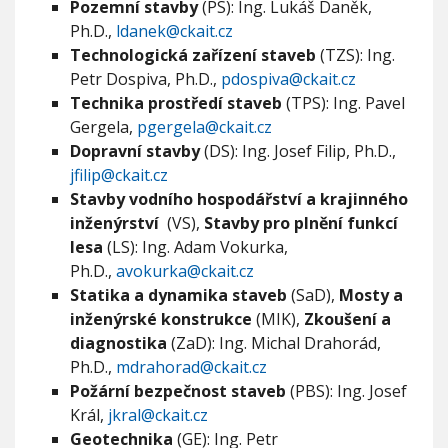
Pozemní stavby
(PS): Ing. Lukáš Daněk,
V
e
h
I
Ph.D.,
ldanek@ckait.cz
s
G
u
A
n
Technologická zařízení staveb
(TZS): Ing.
C
í
E
Petr Dospiva, Ph.D.,
pdospiva@ckait.cz
a
Technika prostředí staveb
(TPS): Ing. Pavel
k
Gergela,
pgergela@ckait.cz
t
i
Dopravní stavby
(DS): Ing. Josef Filip, Ph.D.,
v
jfilip@ckait.cz
y
Stavby vodního hospodářství a krajinného
inženýrství
(VS),
Stavby pro plnění funkcí
lesa
(LS): Ing. Adam Vokurka,
Ph.D.,
avokurka@ckait.cz
Statika a dynamika staveb
(SaD),
Mosty a
inženýrské konstrukce
(MIK),
Zkoušení a
diagnostika
(ZaD): Ing. Michal Drahorád,
Ph.D.,
mdrahorad@ckait.cz
Požární bezpečnost staveb
(PBS): Ing. Josef
Král,
jkral@ckait.cz
Geotechnika
(GE): Ing. Petr