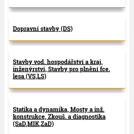
Dopravní stavby (DS)
Stavby vod. hospodářství a kraj.
inženýrství, Stavby pro plnění fce.
lesa (VS,LS)
Statika a dynamika, Mosty a inž.
konstrukce, Zkouš. a diagnostika
(SaD,MIK,ZaD)