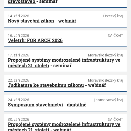
dřevostaveb
- seminář
14. září 2026
Ústecký kraj
Nový stavební zákon
- webinář
16. září 2026
SVI ČKAIT
Veletrh: FOR ARCH 2026
17. září 2026
Moravskoslezský kraj
Propojené systémy modrozelené infrastruktury ve
městech 21. století
- seminář
22. září 2026
Moravskoslezský kraj
Judikatura ke stavebnímu zákonu
- webinář
24. září 2026
Jihomoravský kraj
Sympozium stavebnictví - digitálně
30. září 2026
SVI ČKAIT
Propojené systémy modrozelené infrastruktury ve
městech 21. století
- webinář