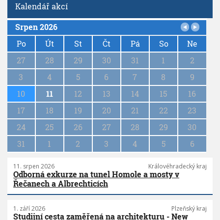
Kalendář akcí
Srpen 2026
P
a
Po
Út
St
Čt
Pá
So
Ne
g
27
28
29
30
31
1
2
i
n
3
4
5
6
7
8
9
a
10
11
12
13
14
15
16
t
i
17
18
19
20
21
22
23
o
n
24
25
26
27
28
29
30
31
1
2
3
4
5
6
11. srpen 2026
Královéhradecký kraj
Odborná exkurze na tunel Homole a mosty v
Řečanech a Albrechticích
1. září 2026
Plzeňský kraj
Studijní cesta zaměřená na architekturu - New