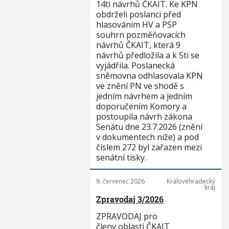
14ti návrhů ČKAIT. Ke KPN
obdrželi poslanci před
hlasováním HV a PSP
souhrn pozměňovacích
návrhů ČKAIT, která 9
návrhů předložila a k 5ti se
vyjádřila. Poslanecká
sněmovna odhlasovala KPN
ve znění PN ve shodě s
jedním návrhem a jedním
doporučením Komory a
postoupila návrh zákona
Senátu dne 23.7.2026 (znění
v dokumentech níže) a pod
číslem 272 byl zařazen mezi
senátní tisky.
9. červenec 2026
Královéhradecký
kraj
Zpravodaj 3/2026
ZPRAVODAJ pro
členy oblasti ČKAIT