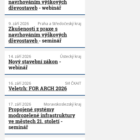
navrhováním výškových
dřevostaveb
- webinář
9. září 2026
Praha a Středočeský kraj
Zkušenosti z praxe s
navrhováním výškových
dřevostaveb
- seminář
14. září 2026
Ústecký kraj
Nový stavební zákon
-
webinář
16. září 2026
SVI ČKAIT
Veletrh: FOR ARCH 2026
17. září 2026
Moravskoslezský kraj
Propojené systémy
modrozelené infrastruktury
ve městech 21. století
-
seminář