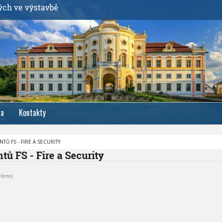
ých ve výstavbě
ia
Kontakty
TŮ FS - FIRE A SECURITY
tů FS - Fire a Security
řeno)