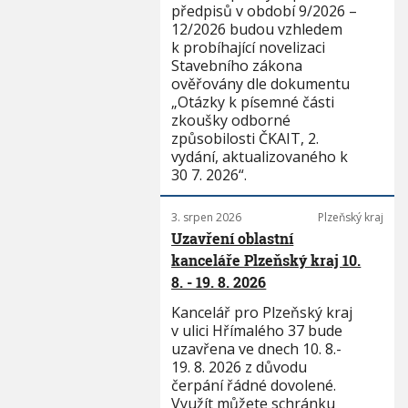
předpisů v období 9/2026 –
12/2026 budou vzhledem
k probíhající novelizaci
Stavebního zákona
ověřovány dle dokumentu
„Otázky k písemné části
zkoušky odborné
způsobilosti ČKAIT, 2.
vydání, aktualizovaného k
30 7. 2026“.
3. srpen 2026
Plzeňský kraj
Uzavření oblastní
kanceláře Plzeňský kraj 10.
8. - 19. 8. 2026
Kancelář pro Plzeňský kraj
v ulici Hřímalého 37 bude
uzavřena ve dnech 10. 8.-
19. 8. 2026 z důvodu
čerpání řádné dovolené.
Využít můžete schránku