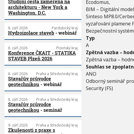
Studijní cesta zaměřená na
Ecodomus,
architekturu - New York a
BIM – Digitální mode
Washington, D.C.
Sinteso MP8.0/Cerberu
vyzařování plamene 
8. září 2026
Pardubický kraj
Bezpečnostní systémy 
Hydroizolace staveb
- webinář
Typ
A
8. září 2026
Plzeňský kraj
Zpětná vazba – hodn
Konference ČKAIT - STATIKA
STAVEB Plzeň 2026
Zpětná vazba – hodno
Souhlas se zpoplat
ANO
8. září 2026
Praha a Středočeský kraj
Stavařův průvodce
Odborný seminář pro 
geotechnikou
- webinář
Security (FS)
8. září 2026
Praha a Středočeský kraj
Stavařův průvodce
geotechnikou
- seminář
9. září 2026
Praha a Středočeský kraj
Zkušenosti z praxe s