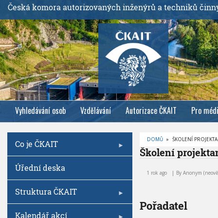
P
Česká komora autorizovaných inženýrů a techniků činn
ř
e
j
í
t
k
h
l
Vyhledávání osob
Vzdělávání
Autorizace ČKAIT
Pro méd
a
v
n
DOMŮ
»
ŠKOLENÍ PROJEKTAN
Co je ČKAIT
í
D
Školení projektan
R
m
O
Š
Úřední deska
B
u
k
E
1 rok ago
By
Anonym (neově
Č
o
o
K
l
O
Struktura ČKAIT
b
V
e
Á
Pořadatel
s
n
N
A
Kalendář akcí
a
í