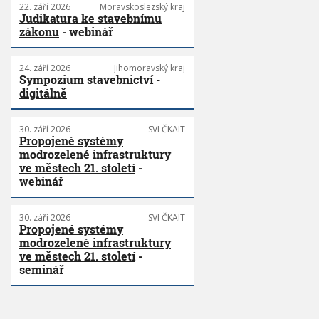
22. září 2026
Moravskoslezský kraj
Judikatura ke stavebnímu
zákonu
- webinář
24. září 2026
Jihomoravský kraj
Sympozium stavebnictví -
digitálně
30. září 2026
SVI ČKAIT
Propojené systémy
modrozelené infrastruktury
ve městech 21. století
-
webinář
30. září 2026
SVI ČKAIT
Propojené systémy
modrozelené infrastruktury
ve městech 21. století
-
seminář