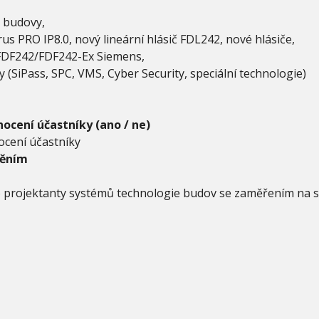
l budovy,
s PRO IP8.0, nový lineární hlásič FDL242, nové hlásiče,
FDF242/FDF242-Ex Siemens,
(SiPass, SPC, VMS, Cyber Security, speciální technologie)
ocení účastníky (ano / ne)
cení účastníky
něním
projektanty systémů technologie budov se zaměřením na s