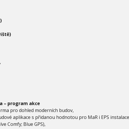
)
iště)
,
a – program akce
orma pro dohled moderních budov,
oudové aplikace s přidanou hodnotou pro MaR i EPS instalace
íve Comfy; Blue GPS),