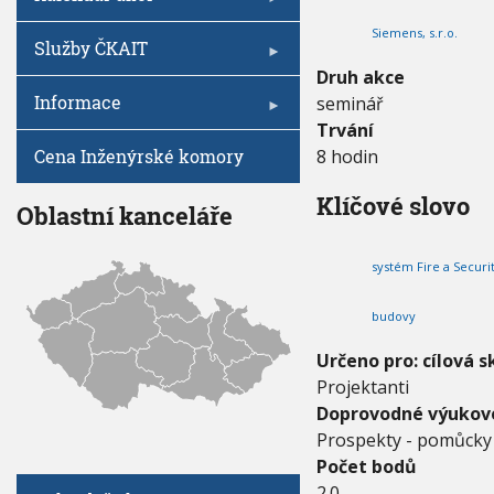
V
I
p
h
G
Siemens, s.r.o.
r
A
u
Služby ČKAIT
C
o
E
Druh akce
j
Informace
seminář
e
k
Trvání
t
Cena Inženýrské komory
8 hodin
a
n
Klíčové slovo
t
Oblastní kanceláře
ů
F
systém Fire a Securi
S
-
F
budovy
i
r
Určeno pro: cílová s
e
Projektanti
a
Doprovodné výukové
S
e
Prospekty - pomůcky 
c
Počet bodů
u
2.0