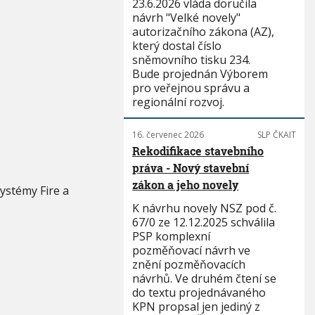
23.6.2026 vláda doručila
návrh "Velké novely"
autorizačního zákona (AZ),
který dostal číslo
sněmovního tisku 234.
Bude projednán Výborem
pro veřejnou správu a
regionální rozvoj.
16. červenec 2026
SLP ČKAIT
Rekodifikace stavebního
práva - Nový stavební
zákon a jeho novely
ystémy Fire a
K návrhu novely NSZ pod č.
67/0 ze 12.12.2025 schválila
PSP komplexní
pozměňovací návrh ve
znění pozměňovacích
návrhů. Ve druhém čtení se
do textu projednávaného
KPN propsal jen jediný z