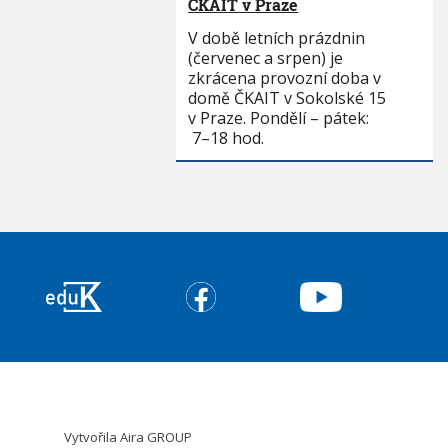
ČKAIT v Praze
V době letních prázdnin
(červenec a srpen) je
zkrácena provozní doba v
domě ČKAIT v Sokolské 15
v Praze. Pondělí – pátek:
7–18 hod.
Vytvořila
Aira GROUP