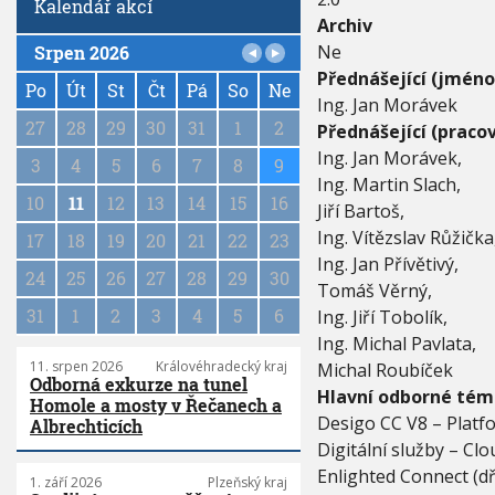
Kalendář akcí
r
Archiv
i
t
Ne
Srpen 2026
P
y
Přednášející (jméno
a
Po
Út
St
Čt
Pá
So
Ne
Ing. Jan Morávek
g
27
28
29
30
31
1
2
Přednášející (pracov
i
Ing. Jan Morávek,
n
3
4
5
6
7
8
9
a
Ing. Martin Slach,
10
11
12
13
14
15
16
t
Jiří Bartoš,
i
Ing. Vítězslav Růžička
17
18
19
20
21
22
23
o
Ing. Jan Přívětivý,
n
24
25
26
27
28
29
30
Tomáš Věrný,
31
1
2
3
4
5
6
Ing. Jiří Tobolík,
Ing. Michal Pavlata,
11. srpen 2026
Královéhradecký kraj
Michal Roubíček
Odborná exkurze na tunel
Hlavní odborné tém
Homole a mosty v Řečanech a
Desigo CC V8 – Platf
Albrechticích
Digitální služby – Cl
Enlighted Connect (dř
1. září 2026
Plzeňský kraj