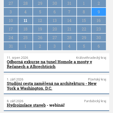
g
27
28
29
30
31
1
2
i
n
3
4
5
6
7
8
9
a
10
11
12
13
14
15
16
t
i
17
18
19
20
21
22
23
o
n
24
25
26
27
28
29
30
31
1
2
3
4
5
6
11. srpen 2026
Královéhradecký kraj
Odborná exkurze na tunel Homole a mosty v
Řečanech a Albrechticích
1. září 2026
Plzeňský kraj
Studijní cesta zaměřená na architekturu - New
York a Washington, D.C.
8. září 2026
Pardubický kraj
Hydroizolace staveb
- webinář