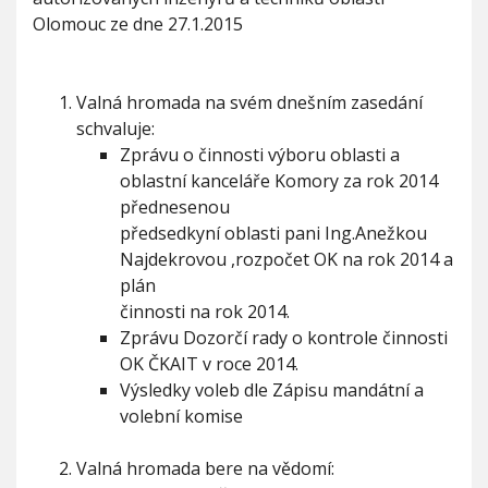
n
V
h
Olomouc ze dne 27.1.2015
I
e
G
u
s
A
C
e
E
n
Valná hromada na svém dnešním zasedání
í
schvaluje:
z
V
Zprávu o činnosti výboru oblasti a
a
oblastní kanceláře Komory za rok 2014
l
přednesenou
n
předsedkyní oblasti pani Ing.Anežkou
é
h
Najdekrovou ,rozpočet OK na rok 2014 a
r
plán
o
činnosti na rok 2014.
m
Zprávu Dozorčí rady o kontrole činnosti
a
d
OK ČKAIT v roce 2014.
y
Výsledky voleb dle Zápisu mandátní a
2
volební komise
0
1
5
Valná hromada bere na vědomí: