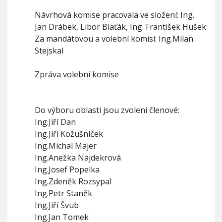
Návrhová komise pracovala ve složení: Ing.
Jan Drábek, Libor Blaťák, Ing. František Hušek
Za mandátovou a volební komisi: Ing.Milan
Stejskal
Zpráva volební komise
Do výboru oblasti jsou zvoleni členové:
Ing.Jiří Dan
Ing.Jiří Kožušníček
Ing.Michal Majer
Ing.Anežka Najdekrová
Ing.Josef Popelka
Ing.Zdeněk Rozsypal
Ing.Petr Staněk
Ing.Jiří Švub
Ing.Jan Tomek