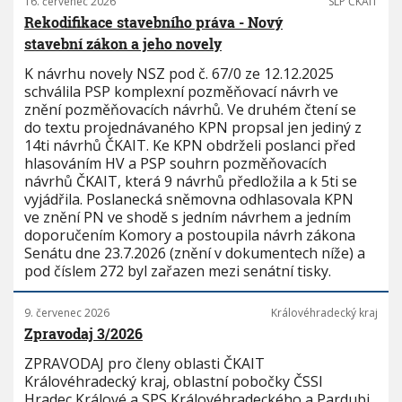
16. červenec 2026
SLP ČKAIT
Rekodifikace stavebního práva - Nový
stavební zákon a jeho novely
K návrhu novely NSZ pod č. 67/0 ze 12.12.2025
schválila PSP komplexní pozměňovací návrh ve
znění pozměňovacích návrhů. Ve druhém čtení se
do textu projednávaného KPN propsal jen jediný z
14ti návrhů ČKAIT. Ke KPN obdrželi poslanci před
hlasováním HV a PSP souhrn pozměňovacích
návrhů ČKAIT, která 9 návrhů předložila a k 5ti se
vyjádřila. Poslanecká sněmovna odhlasovala KPN
ve znění PN ve shodě s jedním návrhem a jedním
doporučením Komory a postoupila návrh zákona
Senátu dne 23.7.2026 (znění v dokumentech níže) a
pod číslem 272 byl zařazen mezi senátní tisky.
9. červenec 2026
Královéhradecký kraj
Zpravodaj 3/2026
ZPRAVODAJ pro členy oblasti ČKAIT
Královéhradecký kraj, oblastní pobočky ČSSI
Hradec Králové a SPS Královéhradeckého a Pardubi