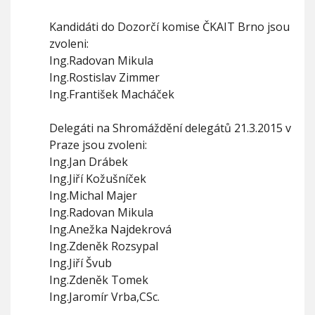
Kandidáti do Dozorčí komise ČKAIT Brno jsou
zvoleni:
Ing.Radovan Mikula
Ing.Rostislav Zimmer
Ing.František Macháček
Delegáti na Shromáždění delegátů 21.3.2015 v
Praze jsou zvoleni:
Ing.Jan Drábek
Ing.Jiří Kožušníček
Ing.Michal Majer
Ing.Radovan Mikula
Ing.Anežka Najdekrová
Ing.Zdeněk Rozsypal
Ing.Jiří Švub
Ing.Zdeněk Tomek
Ing.Jaromír Vrba,CSc.