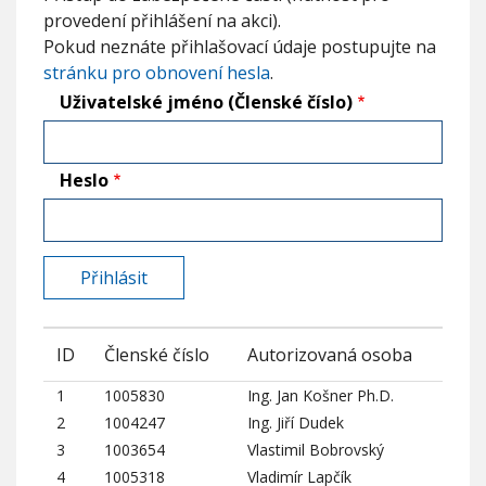
o
provedení přihlášení na akci).
s
Pokud neznáte přihlašovací údaje postupujte na
o
stránku pro obnovení hesla
.
u
č
Uživatelské jméno (Členské číslo)
á
s
t
t
Heslo
e
c
h
n
i
c
k
é
ID
Členské číslo
Autorizovaná osoba
h
o
1
1005830
Ing. Jan Košner Ph.D.
z
a
2
1004247
Ing. Jiří Dudek
ř
3
1003654
Vlastimil Bobrovský
í
4
1005318
Vladimír Lapčík
z