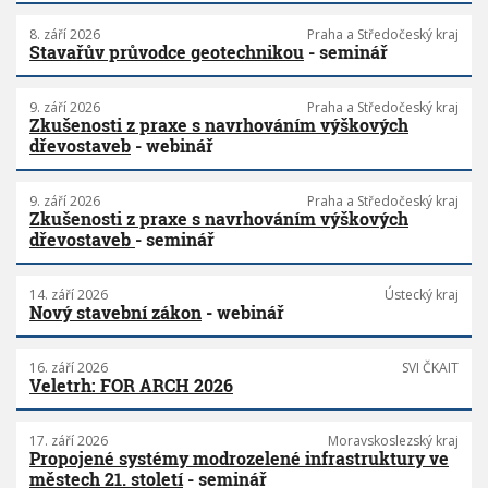
8. září 2026
Praha a Středočeský kraj
Stavařův průvodce geotechnikou
- seminář
9. září 2026
Praha a Středočeský kraj
Zkušenosti z praxe s navrhováním výškových
dřevostaveb
- webinář
9. září 2026
Praha a Středočeský kraj
Zkušenosti z praxe s navrhováním výškových
dřevostaveb
- seminář
14. září 2026
Ústecký kraj
Nový stavební zákon
- webinář
16. září 2026
SVI ČKAIT
Veletrh: FOR ARCH 2026
17. září 2026
Moravskoslezský kraj
Propojené systémy modrozelené infrastruktury ve
městech 21. století
- seminář