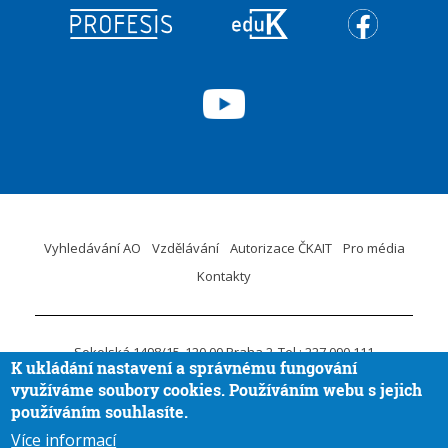
Vyhledávání AO
Vzdělávání
Autorizace ČKAIT
Pro média
Kontakty
Sokolská 1498/15
120 00 Praha 2
Tel.: 227 090 111
K ukládání nastavení a správnému fungování
ID DS:
krvaigt
E-mail.:
ckait@ckait.cz
Ochrana osobních údajů
využíváme soubory cookies. Používáním webu s jejich
Oznámení porušení práva EU
používáním souhlasíte.
Více informací