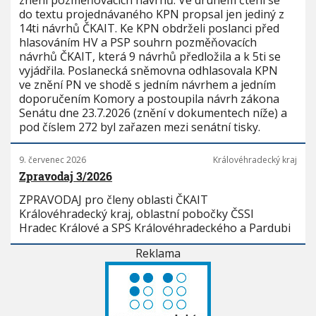
znění pozměňovacích návrhů. Ve druhém čtení se
do textu projednávaného KPN propsal jen jediný z
14ti návrhů ČKAIT. Ke KPN obdrželi poslanci před
hlasováním HV a PSP souhrn pozměňovacích
návrhů ČKAIT, která 9 návrhů předložila a k 5ti se
vyjádřila. Poslanecká sněmovna odhlasovala KPN
ve znění PN ve shodě s jedním návrhem a jedním
doporučením Komory a postoupila návrh zákona
Senátu dne 23.7.2026 (znění v dokumentech níže) a
pod číslem 272 byl zařazen mezi senátní tisky.
9. červenec 2026
Královéhradecký kraj
Zpravodaj 3/2026
ZPRAVODAJ pro členy oblasti ČKAIT
Královéhradecký kraj, oblastní pobočky ČSSI
Hradec Králové a SPS Královéhradeckého a Pardubi
Reklama