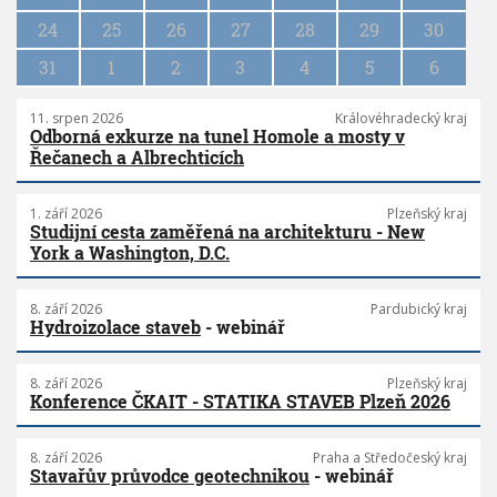
o
n
24
25
26
27
28
29
30
31
1
2
3
4
5
6
11. srpen 2026
Královéhradecký kraj
Odborná exkurze na tunel Homole a mosty v
Řečanech a Albrechticích
1. září 2026
Plzeňský kraj
Studijní cesta zaměřená na architekturu - New
York a Washington, D.C.
8. září 2026
Pardubický kraj
Hydroizolace staveb
- webinář
8. září 2026
Plzeňský kraj
Konference ČKAIT - STATIKA STAVEB Plzeň 2026
8. září 2026
Praha a Středočeský kraj
Stavařův průvodce geotechnikou
- webinář