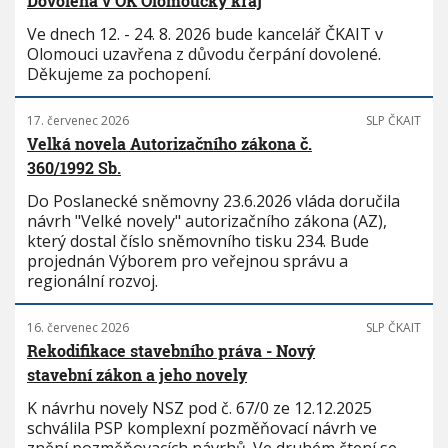
Dovolená v OK Olomoucký kraj
Ve dnech 12. - 24. 8. 2026 bude kancelář ČKAIT v
Olomouci uzavřena z důvodu čerpání dovolené.
Děkujeme za pochopení.
17. červenec 2026
SLP ČKAIT
Velká novela Autorizačního zákona č.
360/1992 Sb.
Do Poslanecké sněmovny 23.6.2026 vláda doručila
návrh "Velké novely" autorizačního zákona (AZ),
který dostal číslo sněmovního tisku 234. Bude
projednán Výborem pro veřejnou správu a
regionální rozvoj.
16. červenec 2026
SLP ČKAIT
Rekodifikace stavebního práva - Nový
stavební zákon a jeho novely
K návrhu novely NSZ pod č. 67/0 ze 12.12.2025
schválila PSP komplexní pozměňovací návrh ve