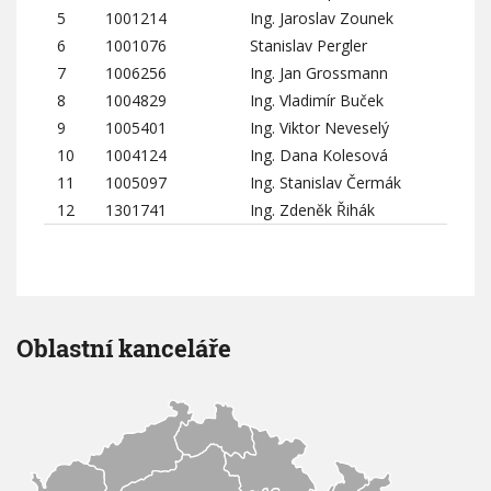
5
1001214
Ing. Jaroslav Zounek
e
n
6
1001076
Stanislav Pergler
í
7
1006256
Ing. Jan Grossmann
b
8
1004829
Ing. Vladimír Buček
u
d
9
1005401
Ing. Viktor Neveselý
o
10
1004124
Ing. Dana Kolesová
v
11
1005097
Ing. Stanislav Čermák
12
1301741
Ing. Zdeněk Řihák
Oblastní kanceláře