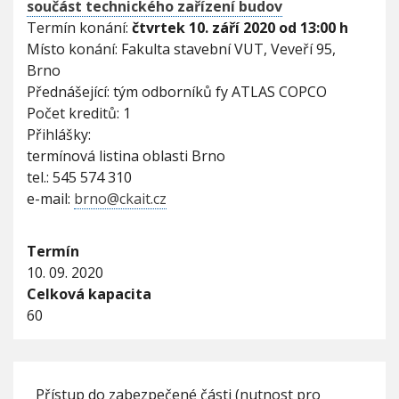
r
součást technického zařízení budov
V
h
o
I
Termín konání:
čtvrtek 10. září 2020 od 13:00 h
G
b
u
A
Místo konání: Fakulta stavební VUT, Veveří 95,
a
C
E
s
Brno
t
Přednášející: tým odborníků fy ATLAS COPCO
l
Počet kreditů: 1
a
Přihlášky:
č
e
termínová listina oblasti Brno
n
tel.: 545 574 310
é
e-mail:
brno@ckait.cz
h
o
v
Termín
z
10. 09. 2020
d
u
Celková kapacita
c
60
h
u
j
a
k
Přístup do zabezpečené části (nutnost pro