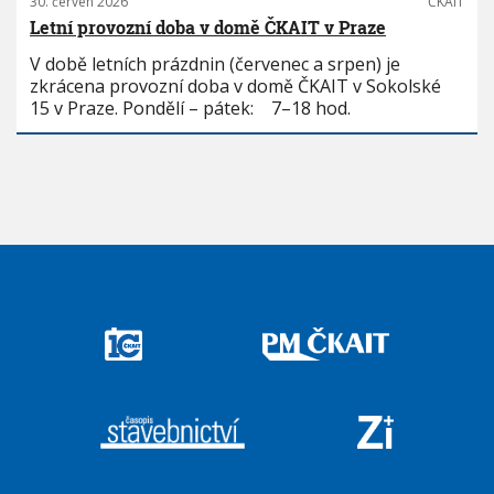
30. červen 2026
ČKAIT
Letní provozní doba v domě ČKAIT v Praze
V době letních prázdnin (červenec a srpen) je
zkrácena provozní doba v domě ČKAIT v Sokolské
15 v Praze. Pondělí – pátek: 7–18 hod.