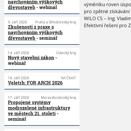
navrhováním výškových
výměníku roven úspoř
dřevostaveb
- webinář
pro zpětné získávání 
WILO CS – Ing. Vladim
9. září 2026
Praha a Středočeský kraj
Efektivní řešení pro 
Zkušenosti z praxe s
navrhováním výškových
dřevostaveb
- seminář
14. září 2026
Ústecký kraj
Nový stavební zákon
-
webinář
16. září 2026
SVI ČKAIT
Veletrh: FOR ARCH 2026
17. září 2026
Moravskoslezský kraj
Propojené systémy
modrozelené infrastruktury
ve městech 21. století
-
seminář