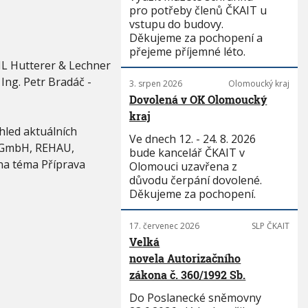
pro potřeby členů ČKAIT u
vstupu do budovy.
Děkujeme za pochopení a
přejeme příjemné léto.
 HL Hutterer & Lechner
Ing. Petr Bradáč -
3. srpen 2026
Olomoucký kraj
Dovolená v OK Olomoucký
kraj
hled aktuálních
Ve dnech 12. - 24. 8. 2026
r GmbH, REHAU,
bude kancelář ČKAIT v
na téma Příprava
Olomouci uzavřena z
důvodu čerpání dovolené.
Děkujeme za pochopení.
17. červenec 2026
SLP ČKAIT
Velká
novela Autorizačního
zákona č. 360/1992 Sb.
Do Poslanecké sněmovny