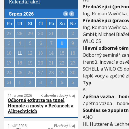
Kalendář akcí
V
Přednášející (jméno
É
T
Ing. Roman Vavřička,
Srpen 2026
P
R
Přednášející (pracov
a
Po
Út
St
Čt
Pá
So
Ne
E
Ing. Roman Vavřička, 
N
g
27
28
29
30
31
1
2
GmbH; Michael Blažek 
D
i
Y
WILO CS
n
3
4
5
6
7
8
9
A
a
Hlavní odborné tém
O
10
11
12
13
14
15
16
t
Odborný seminář zamě
S
i
trendů, inovací a os
V
17
18
19
20
21
22
23
o
Ě
SCHELL a WILO CS do
n
24
25
26
27
28
29
30
D
teplé vody a zpětné z
Č
31
1
2
3
4
5
6
Typ
E
A
N
É
11. srpen 2026
Královéhradecký kraj
Zpětná vazba – hodn
Odborná exkurze na tunel
P
Zpětná vazba – hodno
Homole a mosty v Řečanech a
O
Souhlas se zpoplat
Albrechticích
S
T
ANO
U
HL Hutterer & Lechne
1. září 2026
Plzeňský kraj
P