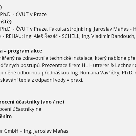
)
 Ph.D. - ČVUT v Praze
iště)
Ph.D. - ČVUT v Praze, Fakulta strojní; Ing. Jaroslav Maňas -
- REHAU; Ing. Aleš Řezáč - SCHELL; Ing. Vladimír Bandouch, 
a – program akce
řený na zdravotní a technické instalace, který nabídne pře
vědčených postupů. Prezentace firem HL Hutterer & Lechne
plněné odbornou přednáškou Ing. Romana Vavřičky, Ph.D. 
ískávání tepla z odpadní vody v praxi.
ocení účastníky (ano / ne)
cení účastníky ne
něním
r GmbH – Ing. Jaroslav Maňas