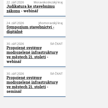
22. září 2026
Moravskoslezský kraj
Judikatura ke stavebnímu
zákonu
- webinář
24. září 2026
Jihomoravský kraj
Sympozium stavebnictví -
digitálně
30. září 2026
SVI ČKAIT
Propojené systémy
modrozelené infrastruktury
ve městech 21. století
-
webinář
30. září 2026
SVI ČKAIT
Propojené systémy
modrozelené infrastruktury
ve městech 21. století
-
seminář