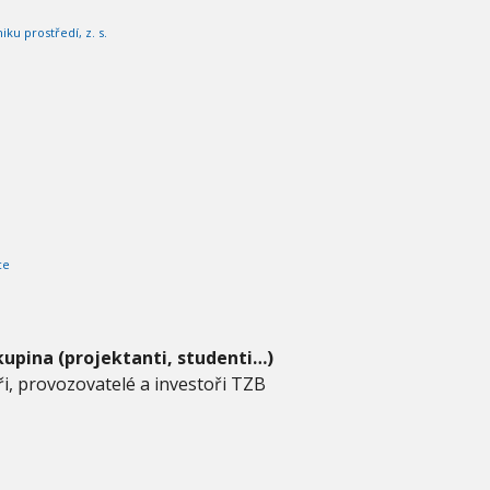
ku prostředí, z. s.
ce
kupina (projektanti, studenti…)
oři, provozovatelé a investoři TZB