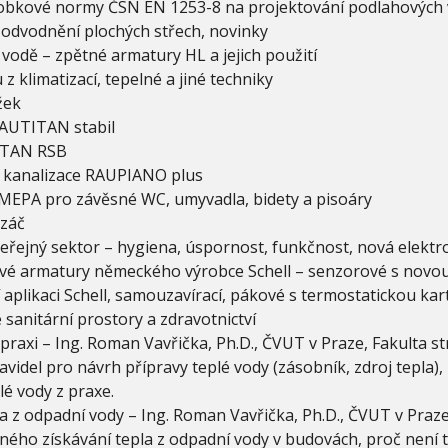
robkové normy ČSN EN 1253-8 na projektování podlahových 
 odvodnění plochých střech, novinky
vodě – zpětné armatury HL a jejich použití
 klimatizací, tepelné a jiné techniky
žek
RAUTITAN stabil
ITAN RSB
kanalizace RAUPIANO plus
MEPA pro závěsné WC, umyvadla, bidety a pisoáry
ezáč
veřejný sektor – hygiena, úspornost, funkčnost, nová elektr
é armatury německého výrobce Schell – senzorové s novou
 aplikaci Schell, samouzavírací, pákové s termostatickou ka
 sanitární prostory a zdravotnictví
 praxi – Ing. Roman Vavřička, Ph.D., ČVUT v Praze, Fakulta st
avidel pro návrh přípravy teplé vody (zásobník, zdroj tepla)
lé vody z praxe.
a z odpadní vody – Ing. Roman Vavřička, Ph.D., ČVUT v Praze,
ného získávání tepla z odpadní vody v budovách, proč není t