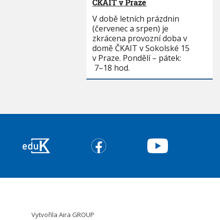
ČKAIT v Praze
V době letních prázdnin
(červenec a srpen) je
zkrácena provozní doba v
domě ČKAIT v Sokolské 15
v Praze. Pondělí – pátek:
7–18 hod.
Vytvořila
Aira GROUP