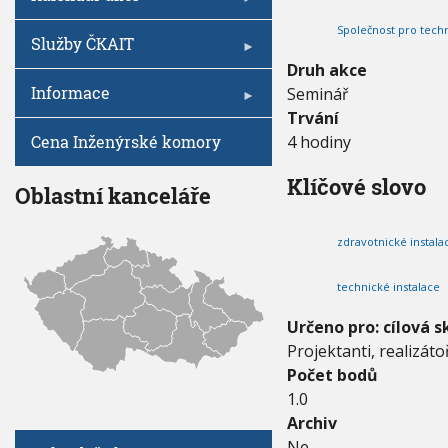
V
I
N
h
G
Společnost pro techni
Í
A
u
Služby ČKAIT
C
A
E
Druh akce
T
Informace
Seminář
E
C
Trvání
H
Cena Inženýrské komory
4 hodiny
N
I
Klíčové slovo
C
Oblastní kanceláře
K
É
zdravotnické instala
I
N
S
technické instalace
T
A
Určeno pro: cílová s
L
Projektanti, realizát
A
Počet bodů
C
E
1.0
N
Archiv
O
Ne