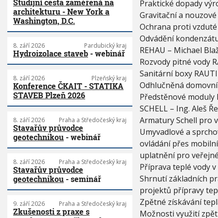
Studijní cesta zaměřená na
Praktické dopady vý
Y
architekturu - New York a
Gravitační a nouzové
Washington, D.C.
Ochrana proti vzduté 
Odvádění kondenzátu z
8. září 2026
Pardubický kraj
REHAU – Michael Bla
Hydroizolace staveb
- webinář
Rozvody pitné vody 
Sanitární boxy RAUT
8. září 2026
Plzeňský kraj
Odhlučněná domovní 
Konference ČKAIT - STATIKA
STAVEB Plzeň 2026
Předstěnové moduly 
SCHELL – Ing. Aleš Ř
Armatury Schell pro 
8. září 2026
Praha a Středočeský kraj
Stavařův průvodce
Umyvadlové a sprchov
geotechnikou
- webinář
ovládání přes mobilní
uplatnění pro veřejné
8. září 2026
Praha a Středočeský kraj
Příprava teplé vody v
Stavařův průvodce
Shrnutí základních pr
geotechnikou
- seminář
projektů přípravy tep
Zpětné získávání tepl
9. září 2026
Praha a Středočeský kraj
Zkušenosti z praxe s
Možnosti využití zpět