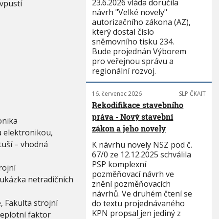
23.6.2026 vláda doručila
vpustí
návrh "Velké novely"
autorizačního zákona (AZ),
který dostal číslo
sněmovního tisku 234.
Bude projednán Výborem
pro veřejnou správu a
regionální rozvoj.
16. červenec 2026
SLP ČKAIT
Rekodifikace stavebního
práva - Nový stavební
onika
zákon a jeho novely
 elektronikou,
rtuší – vhodná
K návrhu novely NSZ pod č.
67/0 ze 12.12.2025 schválila
PSP komplexní
rojní
pozměňovací návrh ve
, ukázka netradičních
znění pozměňovacích
návrhů. Ve druhém čtení se
 Fakulta strojní
do textu projednávaného
KPN propsal jen jediný z
eplotní faktor