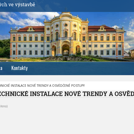
ých ve výstavbě
ia
Kontakty
HNICKÉ INSTALACE NOVÉ TRENDY A OSVĚDČENÉ POSTUPY
ECHNICKÉ INSTALACE NOVÉ TRENDY A OSVĚ
řeno)