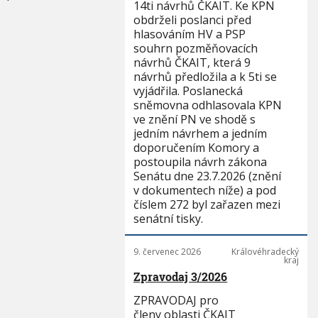
14ti návrhů ČKAIT. Ke KPN
obdrželi poslanci před
hlasováním HV a PSP
souhrn pozměňovacích
návrhů ČKAIT, která 9
návrhů předložila a k 5ti se
vyjádřila. Poslanecká
sněmovna odhlasovala KPN
ve znění PN ve shodě s
jedním návrhem a jedním
doporučením Komory a
postoupila návrh zákona
Senátu dne 23.7.2026 (znění
v dokumentech níže) a pod
číslem 272 byl zařazen mezi
senátní tisky.
9. červenec 2026
Královéhradecký
kraj
Zpravodaj 3/2026
ZPRAVODAJ pro
členy oblasti ČKAIT