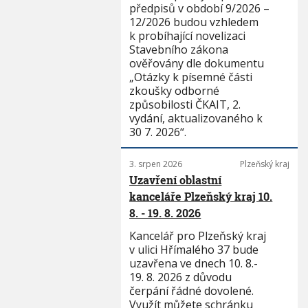
předpisů v období 9/2026 –
12/2026 budou vzhledem
k probíhající novelizaci
Stavebního zákona
ověřovány dle dokumentu
„Otázky k písemné části
zkoušky odborné
způsobilosti ČKAIT, 2.
vydání, aktualizovaného k
30 7. 2026“.
3. srpen 2026
Plzeňský kraj
Uzavření oblastní
kanceláře Plzeňský kraj 10.
8. - 19. 8. 2026
Kancelář pro Plzeňský kraj
v ulici Hřímalého 37 bude
uzavřena ve dnech 10. 8.-
19. 8. 2026 z důvodu
čerpání řádné dovolené.
Využít můžete schránku