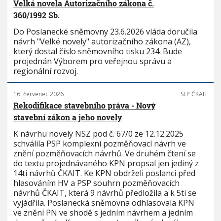
Velká novela Autorizačního zákona č.
360/1992 Sb.
Do Poslanecké sněmovny 23.6.2026 vláda doručila
návrh "Velké novely" autorizačního zákona (AZ),
který dostal číslo sněmovního tisku 234. Bude
projednán Výborem pro veřejnou správu a
regionální rozvoj.
16. červenec 2026
SLP ČKAIT
Rekodifikace stavebního práva - Nový
stavební zákon a jeho novely
K návrhu novely NSZ pod č. 67/0 ze 12.12.2025
schválila PSP komplexní pozměňovací návrh ve
znění pozměňovacích návrhů. Ve druhém čtení se
do textu projednávaného KPN propsal jen jediný z
14ti návrhů ČKAIT. Ke KPN obdrželi poslanci před
hlasováním HV a PSP souhrn pozměňovacích
návrhů ČKAIT, která 9 návrhů předložila a k 5ti se
vyjádřila. Poslanecká sněmovna odhlasovala KPN
ve znění PN ve shodě s jedním návrhem a jedním