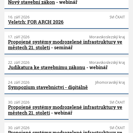
Nový stavební zákon
- webinář
16. září 2026
SVI ČKAIT
Veletrh: FOR ARCH 2026
17. září 2026
Moravskoslezský kraj
Propojené systémy modrozelené infrastruktury ve
městech 21. století
- seminář
22. září 2026
Moravskoslezský kraj
Judikatura ke stavebnímu zákonu
- webinář
24. září 2026
Jihomoravský kraj
Sympozium stavebnictví - digitálně
30. září 2026
SVI ČKAIT
Propojené systémy modrozelené infrastruktury ve
městech 21. století
- webinář
30. září 2026
SVI ČKAIT
Propojené systémy modrozelené infrastruktury ve