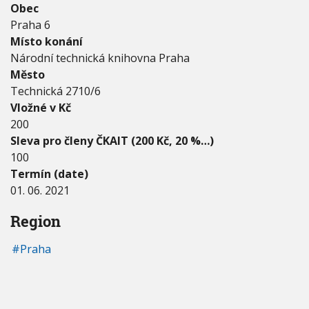
2
Obec
V
h
I
0
Praha 6
G
u
2
A
Místo konání
C
1
E
Národní technická knihovna Praha
-
0
Město
1
Technická 2710/6
.
Vložné v Kč
0
200
6
.
Sleva pro členy ČKAIT (200 Kč, 20 %…)
2
100
0
Termín (date)
2
1
01. 06. 2021
Region
Praha