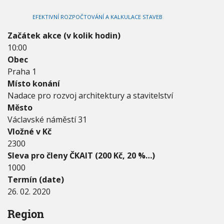
2
V
h
I
0
EFEKTIVNÍ ROZPOČTOVÁNÍ A KALKULACE STAVEB
G
u
2
A
C
0
Začátek akce (v kolik hodin)
E
-
10:00
0
Obec
2
.
Praha 1
2
Místo konání
6
Nadace pro rozvoj architektury a stavitelství
.
Město
2
0
Václavské náměstí 31
2
Vložné v Kč
0
2300
Sleva pro členy ČKAIT (200 Kč, 20 %…)
1000
Termín (date)
26. 02. 2020
Region