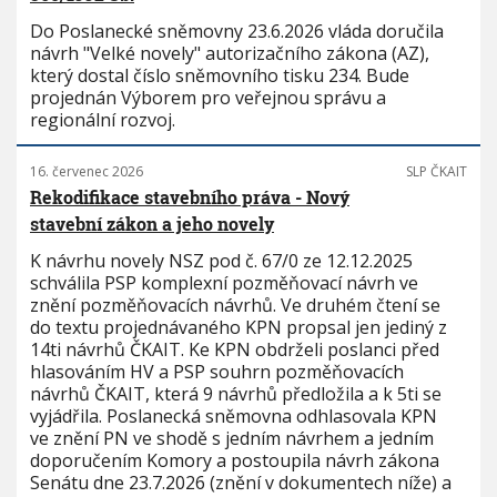
Do Poslanecké sněmovny 23.6.2026 vláda doručila
návrh "Velké novely" autorizačního zákona (AZ),
který dostal číslo sněmovního tisku 234. Bude
projednán Výborem pro veřejnou správu a
regionální rozvoj.
16. červenec 2026
SLP ČKAIT
Rekodifikace stavebního práva - Nový
stavební zákon a jeho novely
K návrhu novely NSZ pod č. 67/0 ze 12.12.2025
schválila PSP komplexní pozměňovací návrh ve
znění pozměňovacích návrhů. Ve druhém čtení se
do textu projednávaného KPN propsal jen jediný z
14ti návrhů ČKAIT. Ke KPN obdrželi poslanci před
hlasováním HV a PSP souhrn pozměňovacích
návrhů ČKAIT, která 9 návrhů předložila a k 5ti se
vyjádřila. Poslanecká sněmovna odhlasovala KPN
ve znění PN ve shodě s jedním návrhem a jedním
doporučením Komory a postoupila návrh zákona
Senátu dne 23.7.2026 (znění v dokumentech níže) a