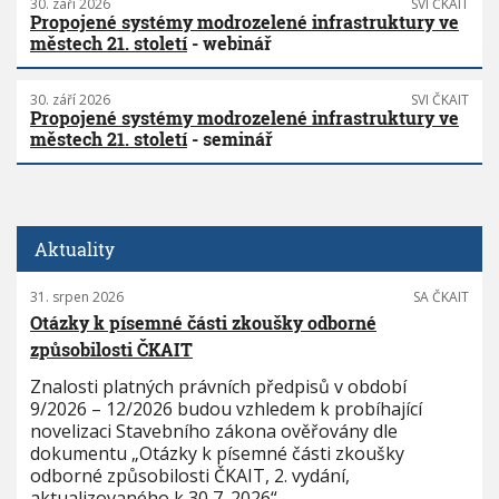
30. září 2026
SVI ČKAIT
Propojené systémy modrozelené infrastruktury ve
městech 21. století
- webinář
30. září 2026
SVI ČKAIT
Propojené systémy modrozelené infrastruktury ve
městech 21. století
- seminář
Aktuality
31. srpen 2026
SA ČKAIT
Otázky k písemné části zkoušky odborné
způsobilosti ČKAIT
Znalosti platných právních předpisů v období
9/2026 – 12/2026 budou vzhledem k probíhající
novelizaci Stavebního zákona ověřovány dle
dokumentu „Otázky k písemné části zkoušky
odborné způsobilosti ČKAIT, 2. vydání,
aktualizovaného k 30 7. 2026“.