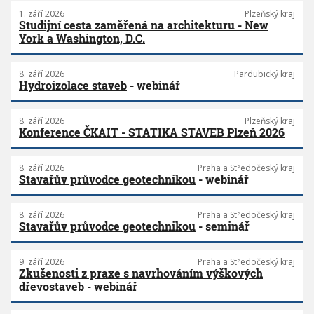
1. září 2026
Plzeňský kraj
Studijní cesta zaměřená na architekturu - New
York a Washington, D.C.
8. září 2026
Pardubický kraj
Hydroizolace staveb
- webinář
8. září 2026
Plzeňský kraj
Konference ČKAIT - STATIKA STAVEB Plzeň 2026
8. září 2026
Praha a Středočeský kraj
Stavařův průvodce geotechnikou
- webinář
8. září 2026
Praha a Středočeský kraj
Stavařův průvodce geotechnikou
- seminář
9. září 2026
Praha a Středočeský kraj
Zkušenosti z praxe s navrhováním výškových
dřevostaveb
- webinář