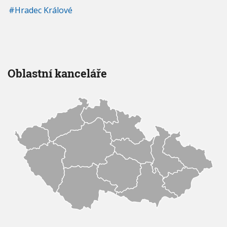
Hradec Králové
Oblastní kanceláře