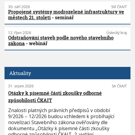
30. září 2026
SVI ČKAIT
Propojené systémy modrozelené infrastruktury ve
městech 21. století
- seminář
12. říjen 2026
Ústecký kraj
Odstraňování staveb podle nového stavebního
zákona
- webinář
Aktuality
31. srpen 2026
SA ČKAIT
Otázky k písemné části zkoušky odborné
způsobilosti ČKAIT
Znalosti platných právních předpisů v období
9/2026 – 12/2026 budou vzhledem k probíhající
novelizaci Stavebního zákona ověřovány dle
dokumentu „Otázky k písemné části zkoušky
odborné způsobilosti ČKAIT, 2. vydání,