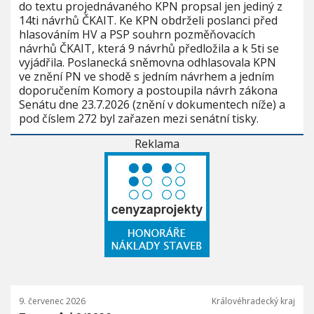
do textu projednávaného KPN propsal jen jediný z
14ti návrhů ČKAIT. Ke KPN obdrželi poslanci před
hlasováním HV a PSP souhrn pozměňovacích
návrhů ČKAIT, která 9 návrhů předložila a k 5ti se
vyjádřila. Poslanecká sněmovna odhlasovala KPN
ve znění PN ve shodě s jedním návrhem a jedním
doporučením Komory a postoupila návrh zákona
Senátu dne 23.7.2026 (znění v dokumentech níže) a
pod číslem 272 byl zařazen mezi senátní tisky.
Reklama
9. červenec 2026
Královéhradecký kraj