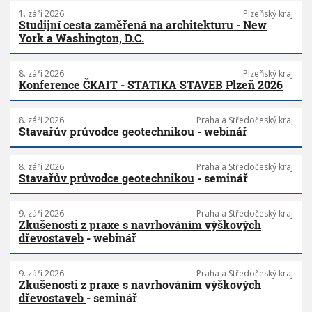
1. září 2026
Plzeňský kraj
Studijní cesta zaměřená na architekturu - New
York a Washington, D.C.
8. září 2026
Plzeňský kraj
Konference ČKAIT - STATIKA STAVEB Plzeň 2026
8. září 2026
Praha a Středočeský kraj
Stavařův průvodce geotechnikou
- webinář
8. září 2026
Praha a Středočeský kraj
Stavařův průvodce geotechnikou
- seminář
9. září 2026
Praha a Středočeský kraj
Zkušenosti z praxe s navrhováním výškových
dřevostaveb
- webinář
9. září 2026
Praha a Středočeský kraj
Zkušenosti z praxe s navrhováním výškových
dřevostaveb
- seminář