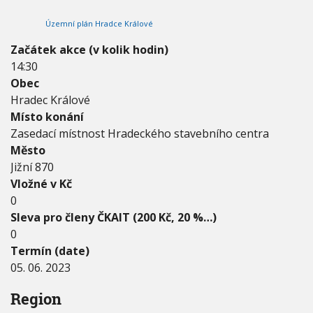
2
V
h
I
0
Územní plán Hradce Králové
G
u
2
A
C
3
Začátek akce (v kolik hodin)
E
-
14:30
0
Obec
5
.
Hradec Králové
0
Místo konání
6
Zasedací místnost Hradeckého stavebního centra
.
Město
2
0
Jižní 870
2
Vložné v Kč
3
0
Sleva pro členy ČKAIT (200 Kč, 20 %…)
0
Termín (date)
05. 06. 2023
Region