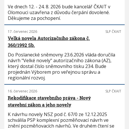
Ve dnech 12. - 24. 8. 2026 bude kancelář ČKAIT v
Olomouci uzavřena z důvodu čerpání dovolené.
Děkujeme za pochopení.
17. červenec 2026
SLP ČKAIT
Velká novela Autorizačního zákona č.
360/1992 Sb.
Do Poslanecké sněmovny 23.6.2026 vláda doručila
návrh "Velké novely" autorizačního zákona (AZ),
který dostal číslo sněmovního tisku 234. Bude
projednán Výborem pro veřejnou správu a
regionální rozvoj.
16. červenec 2026
SLP ČKAIT
Rekodifikace stavebního práva - Nový
stavební zákon a jeho novely
K návrhu novely NSZ pod č. 67/0 ze 12.12.2025
schválila PSP komplexní pozměňovací návrh ve
znění pozměňovacích návrhů. Ve druhém čtení se