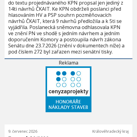
do textu projednávaného KPN propsal jen jediný z
14ti návrhů ČKAIT. Ke KPN obdrželi poslanci před
hlasováním HV a PSP souhrn pozměňovacích
návrhů ČKAIT, která 9 návrhů předložila a k 5ti se
vyjádřila. Poslanecká sněmovna odhlasovala KPN
ve znění PN ve shodě s jedním návrhem a jedním
doporučením Komory a postoupila návrh zákona
Senátu dne 23.7.2026 (znění v dokumentech níže) a
pod číslem 272 byl zařazen mezi senátní tisky.
Reklama
9. červenec 2026
Královéhradecký kraj