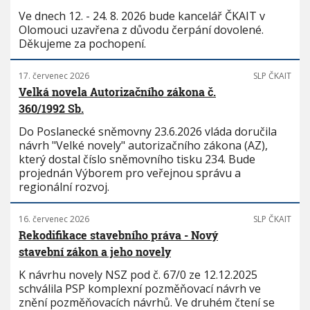
Ve dnech 12. - 24. 8. 2026 bude kancelář ČKAIT v
Olomouci uzavřena z důvodu čerpání dovolené.
Děkujeme za pochopení.
17. červenec 2026
SLP ČKAIT
Velká novela Autorizačního zákona č.
360/1992 Sb.
Do Poslanecké sněmovny 23.6.2026 vláda doručila
návrh "Velké novely" autorizačního zákona (AZ),
který dostal číslo sněmovního tisku 234. Bude
projednán Výborem pro veřejnou správu a
regionální rozvoj.
16. červenec 2026
SLP ČKAIT
Rekodifikace stavebního práva - Nový
stavební zákon a jeho novely
K návrhu novely NSZ pod č. 67/0 ze 12.12.2025
schválila PSP komplexní pozměňovací návrh ve
znění pozměňovacích návrhů. Ve druhém čtení se