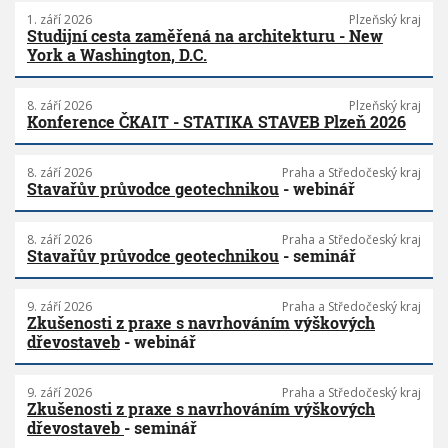
1. září 2026
Plzeňský kraj
Studijní cesta zaměřená na architekturu - New
York a Washington, D.C.
8. září 2026
Plzeňský kraj
Konference ČKAIT - STATIKA STAVEB Plzeň 2026
8. září 2026
Praha a Středočeský kraj
Stavařův průvodce geotechnikou
- webinář
8. září 2026
Praha a Středočeský kraj
Stavařův průvodce geotechnikou
- seminář
9. září 2026
Praha a Středočeský kraj
Zkušenosti z praxe s navrhováním výškových
dřevostaveb
- webinář
9. září 2026
Praha a Středočeský kraj
Zkušenosti z praxe s navrhováním výškových
dřevostaveb
- seminář