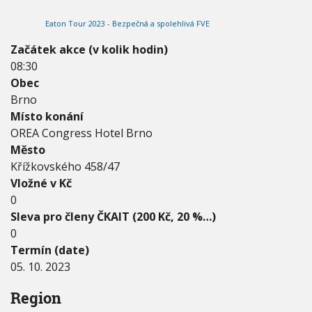
2
V
h
I
0
Eaton Tour 2023 - Bezpečná a spolehlivá FVE
G
u
2
A
C
3
Začátek akce (v kolik hodin)
E
-
08:30
0
Obec
5
.
Brno
1
Místo konání
0
OREA Congress Hotel Brno
.
Město
2
0
Křížkovského 458/47
2
Vložné v Kč
3
0
Sleva pro členy ČKAIT (200 Kč, 20 %…)
0
Termín (date)
05. 10. 2023
Region