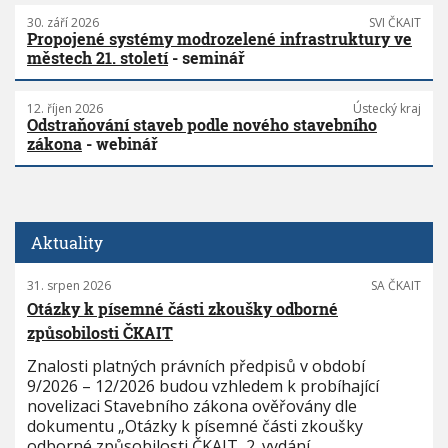
30. září 2026
SVI ČKAIT
Propojené systémy modrozelené infrastruktury ve
městech 21. století
- seminář
12. říjen 2026
Ústecký kraj
Odstraňování staveb podle nového stavebního
zákona
- webinář
Aktuality
31. srpen 2026
SA ČKAIT
Otázky k písemné části zkoušky odborné
způsobilosti ČKAIT
Znalosti platných právních předpisů v období
9/2026 – 12/2026 budou vzhledem k probíhající
novelizaci Stavebního zákona ověřovány dle
dokumentu „Otázky k písemné části zkoušky
odborné způsobilosti ČKAIT, 2. vydání,