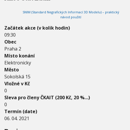
2
V
h
I
0
G
u
SNIM (Standard Negrafických Informací 3D Modelu) – praktický
2
A
návod použití
C
1
E
-
Začátek akce (v kolik hodin)
0
09:30
6
.
Obec
0
Praha 2
4
Místo konání
.
Elektronicky
2
0
Město
2
Sokolská 15
1
Vložné v Kč
0
Sleva pro členy ČKAIT (200 Kč, 20 %…)
0
Termín (date)
06. 04. 2021