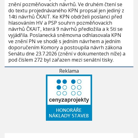
znění pozměňovacích návrhů. Ve druhém čtení se
do textu projednávaného KPN propsal jen jediný z
14ti návrhů ČKAIT. Ke KPN obdrželi poslanci před
hlasováním HV a PSP souhrn pozměňovacích
návrhů ČKAIT, která 9 návrhů předložila a k 5ti se
vyjádřila. Poslanecká sněmovna odhlasovala KPN
ve znění PN ve shodě s jedním návrhem a jedním
doporučením Komory a postoupila návrh zákona
Senátu dne 23.7.2026 (znění v dokumentech níže) a
pod číslem 272 byl zařazen mezi senátní tisky.
Reklama