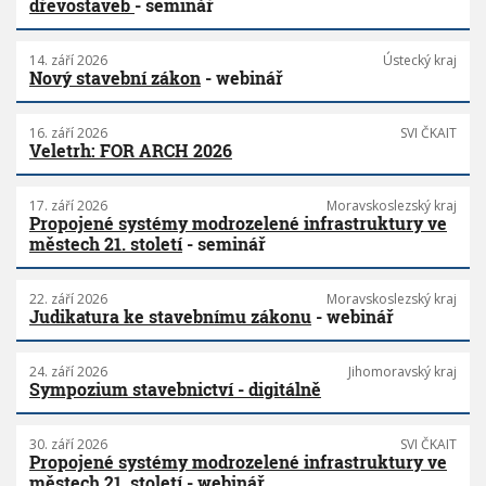
dřevostaveb
- seminář
14. září 2026
Ústecký kraj
Nový stavební zákon
- webinář
16. září 2026
SVI ČKAIT
Veletrh: FOR ARCH 2026
17. září 2026
Moravskoslezský kraj
Propojené systémy modrozelené infrastruktury ve
městech 21. století
- seminář
22. září 2026
Moravskoslezský kraj
Judikatura ke stavebnímu zákonu
- webinář
24. září 2026
Jihomoravský kraj
Sympozium stavebnictví - digitálně
30. září 2026
SVI ČKAIT
Propojené systémy modrozelené infrastruktury ve
městech 21. století
- webinář