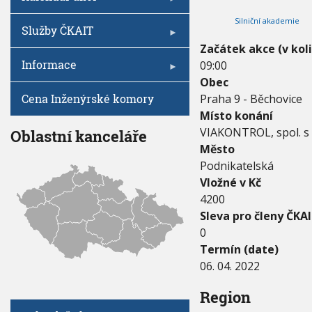
V
I
0
h
G
Silniční akademie
2
A
u
Služby ČKAIT
C
2
E
Začátek akce (v kol
-
Informace
09:00
0
6
Obec
.
Cena Inženýrské komory
Praha 9 - Běchovice
0
Místo konání
4
.
VIAKONTROL, spol. s r
Oblastní kanceláře
2
Město
0
Podnikatelská
2
Vložné v Kč
2
4200
Sleva pro členy ČKAI
0
Termín (date)
06. 04. 2022
Region