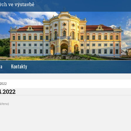
ých ve výstavbě
ia
Kontakty
.2022
4.2022
ěřeno)