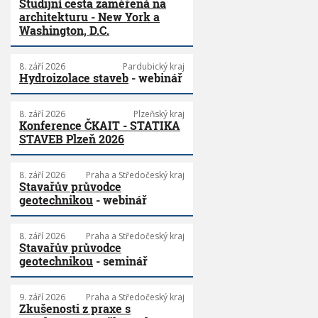
Studijní cesta zaměřená na
architekturu - New York a
Washington, D.C.
8. září 2026
Pardubický kraj
Hydroizolace staveb
- webinář
8. září 2026
Plzeňský kraj
Konference ČKAIT - STATIKA
STAVEB Plzeň 2026
8. září 2026
Praha a Středočeský kraj
Stavařův průvodce
geotechnikou
- webinář
8. září 2026
Praha a Středočeský kraj
Stavařův průvodce
geotechnikou
- seminář
9. září 2026
Praha a Středočeský kraj
Zkušenosti z praxe s