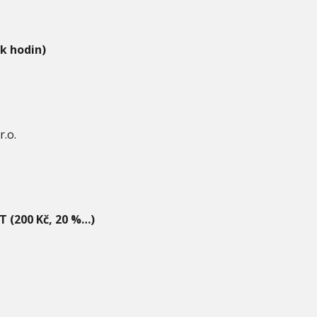
ik hodin)
.o.
T (200 Kč, 20 %…)