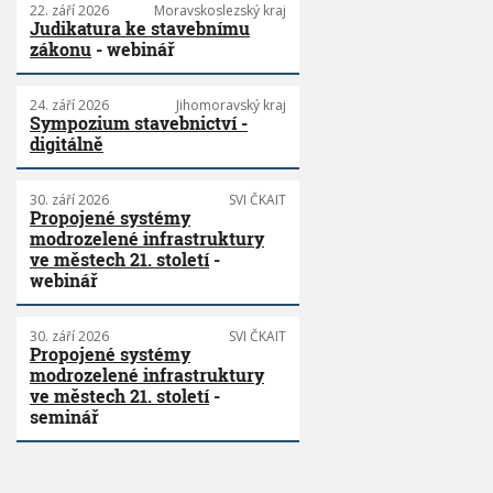
22. září 2026
Moravskoslezský kraj
Judikatura ke stavebnímu
zákonu
- webinář
24. září 2026
Jihomoravský kraj
Sympozium stavebnictví -
digitálně
30. září 2026
SVI ČKAIT
Propojené systémy
modrozelené infrastruktury
ve městech 21. století
-
webinář
30. září 2026
SVI ČKAIT
Propojené systémy
modrozelené infrastruktury
ve městech 21. století
-
seminář