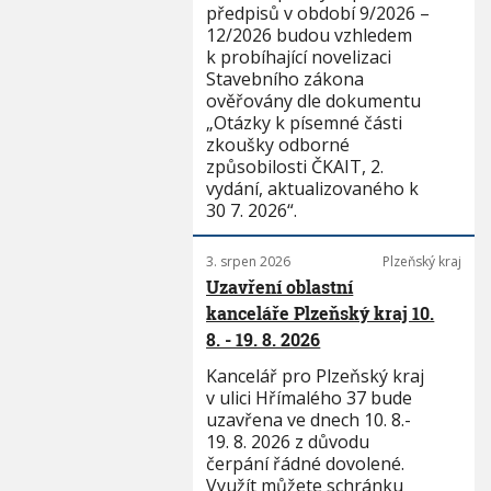
předpisů v období 9/2026 –
12/2026 budou vzhledem
k probíhající novelizaci
Stavebního zákona
ověřovány dle dokumentu
„Otázky k písemné části
zkoušky odborné
způsobilosti ČKAIT, 2.
vydání, aktualizovaného k
30 7. 2026“.
3. srpen 2026
Plzeňský kraj
Uzavření oblastní
kanceláře Plzeňský kraj 10.
8. - 19. 8. 2026
Kancelář pro Plzeňský kraj
v ulici Hřímalého 37 bude
uzavřena ve dnech 10. 8.-
19. 8. 2026 z důvodu
čerpání řádné dovolené.
Využít můžete schránku