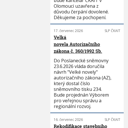
bude kancelář ČKAIT v
Olomouci uzavřena z
důvodu čerpání dovolené.
Děkujeme za pochopení.
17. červenec 2026
SLP ČKAIT
Velká
novela Autorizačního
zákona č. 360/1992 Sb.
Do Poslanecké sněmovny
23.6.2026 vláda doručila
návrh "Velké novely"
autorizačního zákona (AZ),
který dostal číslo
sněmovního tisku 234.
Bude projednán Výborem
pro veřejnou správu a
regionální rozvoj.
16. červenec 2026
SLP ČKAIT
Rekodifikace stavebního