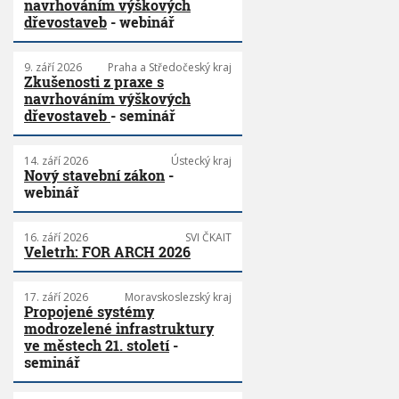
navrhováním výškových
dřevostaveb
- webinář
9. září 2026
Praha a Středočeský kraj
Zkušenosti z praxe s
navrhováním výškových
dřevostaveb
- seminář
14. září 2026
Ústecký kraj
Nový stavební zákon
-
webinář
16. září 2026
SVI ČKAIT
Veletrh: FOR ARCH 2026
17. září 2026
Moravskoslezský kraj
Propojené systémy
modrozelené infrastruktury
ve městech 21. století
-
seminář