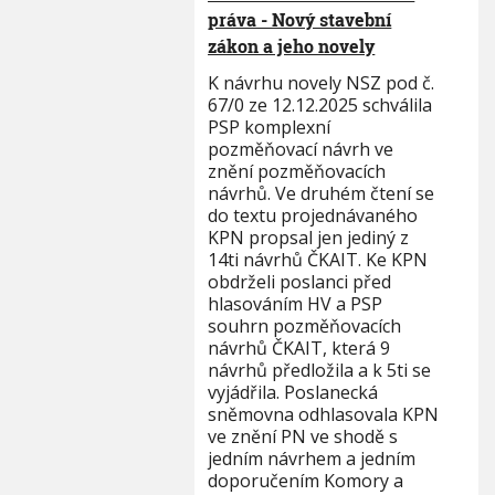
práva - Nový stavební
zákon a jeho novely
K návrhu novely NSZ pod č.
67/0 ze 12.12.2025 schválila
PSP komplexní
pozměňovací návrh ve
znění pozměňovacích
návrhů. Ve druhém čtení se
do textu projednávaného
KPN propsal jen jediný z
14ti návrhů ČKAIT. Ke KPN
obdrželi poslanci před
hlasováním HV a PSP
souhrn pozměňovacích
návrhů ČKAIT, která 9
návrhů předložila a k 5ti se
vyjádřila. Poslanecká
sněmovna odhlasovala KPN
ve znění PN ve shodě s
jedním návrhem a jedním
doporučením Komory a