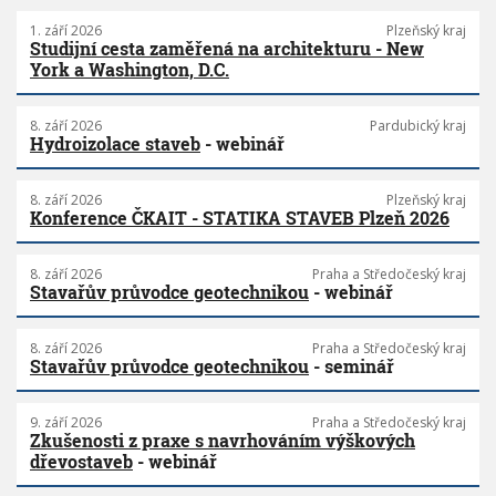
1. září 2026
Plzeňský kraj
Studijní cesta zaměřená na architekturu - New
York a Washington, D.C.
8. září 2026
Pardubický kraj
Hydroizolace staveb
- webinář
8. září 2026
Plzeňský kraj
Konference ČKAIT - STATIKA STAVEB Plzeň 2026
8. září 2026
Praha a Středočeský kraj
Stavařův průvodce geotechnikou
- webinář
8. září 2026
Praha a Středočeský kraj
Stavařův průvodce geotechnikou
- seminář
9. září 2026
Praha a Středočeský kraj
Zkušenosti z praxe s navrhováním výškových
dřevostaveb
- webinář