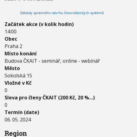
2
V
h
I
0
G
u
Základy správného návrhu fotovoltaických systémů
2
A
C
4
E
Začátek akce (v kolik hodin)
-
14:00
0
6
Obec
.
Praha 2
0
Místo konání
5
Budova ČKAIT - seminář, online - webinář
.
2
Město
0
Sokolská 15
2
Vložné v Kč
4
0
Sleva pro členy ČKAIT (200 Kč, 20 %…)
0
Termín (date)
06. 05. 2024
Region