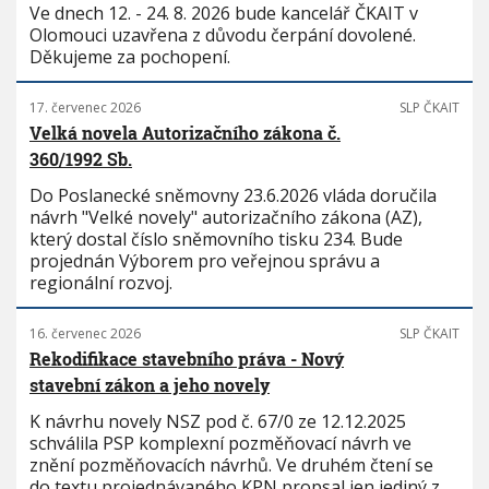
Ve dnech 12. - 24. 8. 2026 bude kancelář ČKAIT v
Olomouci uzavřena z důvodu čerpání dovolené.
Děkujeme za pochopení.
17. červenec 2026
SLP ČKAIT
Velká novela Autorizačního zákona č.
360/1992 Sb.
Do Poslanecké sněmovny 23.6.2026 vláda doručila
návrh "Velké novely" autorizačního zákona (AZ),
který dostal číslo sněmovního tisku 234. Bude
projednán Výborem pro veřejnou správu a
regionální rozvoj.
16. červenec 2026
SLP ČKAIT
Rekodifikace stavebního práva - Nový
stavební zákon a jeho novely
K návrhu novely NSZ pod č. 67/0 ze 12.12.2025
schválila PSP komplexní pozměňovací návrh ve
znění pozměňovacích návrhů. Ve druhém čtení se
do textu projednávaného KPN propsal jen jediný z