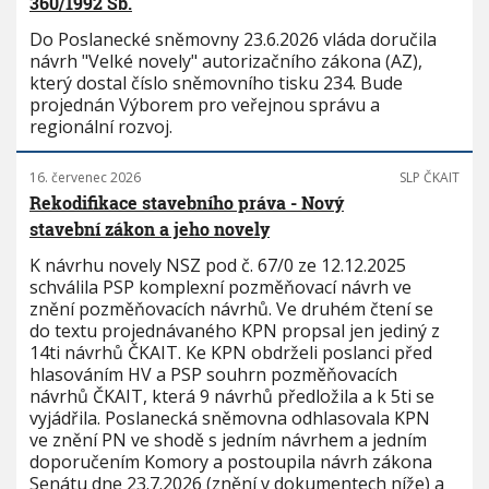
360/1992 Sb.
Do Poslanecké sněmovny 23.6.2026 vláda doručila
návrh "Velké novely" autorizačního zákona (AZ),
který dostal číslo sněmovního tisku 234. Bude
projednán Výborem pro veřejnou správu a
regionální rozvoj.
16. červenec 2026
SLP ČKAIT
Rekodifikace stavebního práva - Nový
stavební zákon a jeho novely
K návrhu novely NSZ pod č. 67/0 ze 12.12.2025
schválila PSP komplexní pozměňovací návrh ve
znění pozměňovacích návrhů. Ve druhém čtení se
do textu projednávaného KPN propsal jen jediný z
14ti návrhů ČKAIT. Ke KPN obdrželi poslanci před
hlasováním HV a PSP souhrn pozměňovacích
návrhů ČKAIT, která 9 návrhů předložila a k 5ti se
vyjádřila. Poslanecká sněmovna odhlasovala KPN
ve znění PN ve shodě s jedním návrhem a jedním
doporučením Komory a postoupila návrh zákona
Senátu dne 23.7.2026 (znění v dokumentech níže) a