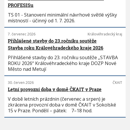
PROFESISu
TS 01 - Stanovení minimální návrhové světlé výšky
místností - účinný od 1. 7. 2026.
7. červenec 2026
Královéhradecký kraj
Přihlášené stavby do 23.ročníku soutěže
Stavba roku Královéhradeckého kraje 2026
Přihlášené stavby do 23. ročníku soutěže „STAVBA
ROKU 2026“ Královéhradeckého kraje DOZP Nové
Město nad Metují
30. červen 2026
ČKAIT
Letní provozní doba v domě ČKAIT v Praze
V době letních prázdnin (červenec a srpen) je
zkrácena provozní doba v domě ČKAIT v Sokolské
15 v Praze. Pondělí – pátek: 7–18 hod.