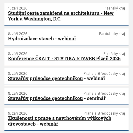
1. září 2026
Plzeňský kraj
Studijní cesta zaměřená na architekturu - New
York a Washington, D.C.
8. září 2026
Pardubický kraj
Hydroizolace staveb
- webinář
8. září 2026
Plzeňský kraj
Konference ČKAIT - STATIKA STAVEB Plzeň 2026
8. září 2026
Praha a Středočeský kraj
Stavařův průvodce geotechnikou
- webinář
8. září 2026
Praha a Středočeský kraj
Stavařův průvodce geotechnikou
- seminář
9. září 2026
Praha a Středočeský kraj
Zkušenosti z praxe s navrhováním výškových
dřevostaveb
- webinář