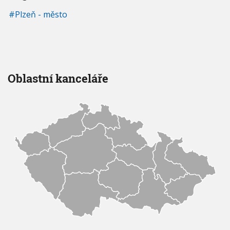
Plzeň - město
Oblastní kanceláře