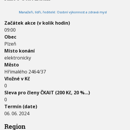
2
V
h
I
0
G
u
Manažeři, lídři, ředitelé: Osobní výkonnost a zdravá mysl
2
A
C
4
E
Začátek akce (v kolik hodin)
-
09:00
0
6
Obec
.
Plzeň
0
Místo konání
6
elektronicky
.
2
Město
0
Hřímalého 2464/37
2
Vložné v Kč
4
0
Sleva pro členy ČKAIT (200 Kč, 20 %…)
0
Termín (date)
06. 06. 2024
Region