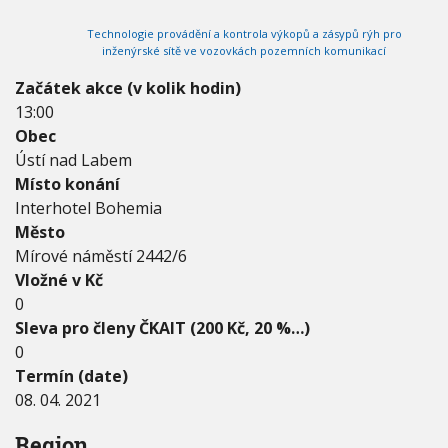
2
V
h
I
0
Technologie provádění a kontrola výkopů a zásypů rýh pro
G
u
2
A
inženýrské sítě ve vozovkách pozemních komunikací
C
1
E
-
Začátek akce (v kolik hodin)
0
13:00
8
Obec
.
Ústí nad Labem
0
4
Místo konání
.
Interhotel Bohemia
2
Město
0
Mírové náměstí 2442/6
2
1
Vložné v Kč
0
Sleva pro členy ČKAIT (200 Kč, 20 %…)
0
Termín (date)
08. 04. 2021
Region