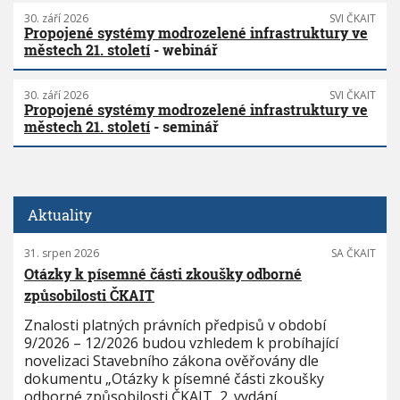
30. září 2026
SVI ČKAIT
Propojené systémy modrozelené infrastruktury ve
městech 21. století
- webinář
30. září 2026
SVI ČKAIT
Propojené systémy modrozelené infrastruktury ve
městech 21. století
- seminář
Aktuality
31. srpen 2026
SA ČKAIT
Otázky k písemné části zkoušky odborné
způsobilosti ČKAIT
Znalosti platných právních předpisů v období
9/2026 – 12/2026 budou vzhledem k probíhající
novelizaci Stavebního zákona ověřovány dle
dokumentu „Otázky k písemné části zkoušky
odborné způsobilosti ČKAIT, 2. vydání,