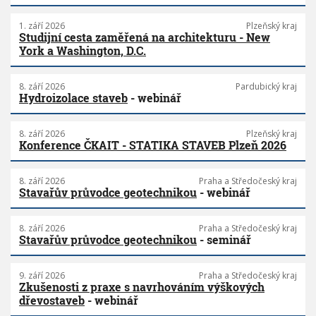
1. září 2026
Plzeňský kraj
Studijní cesta zaměřená na architekturu - New
York a Washington, D.C.
8. září 2026
Pardubický kraj
Hydroizolace staveb
- webinář
8. září 2026
Plzeňský kraj
Konference ČKAIT - STATIKA STAVEB Plzeň 2026
8. září 2026
Praha a Středočeský kraj
Stavařův průvodce geotechnikou
- webinář
8. září 2026
Praha a Středočeský kraj
Stavařův průvodce geotechnikou
- seminář
9. září 2026
Praha a Středočeský kraj
Zkušenosti z praxe s navrhováním výškových
dřevostaveb
- webinář