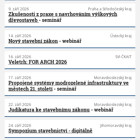
9. září 2026
Praha a Středočeský kraj
Zkušenosti z praxe s navrhováním výškových
dřevostaveb
- seminář
14. září 2026
Ústecký kraj
Nový stavební zákon
- webinář
16. září 2026
SVI ČKAIT
Veletrh: FOR ARCH 2026
17. září 2026
Moravskoslezský kraj
Propojené systémy modrozelené infrastruktury ve
městech 21. století
- seminář
22. září 2026
Moravskoslezský kraj
Judikatura ke stavebnímu zákonu
- webinář
24. září 2026
Jihomoravský kraj
Sympozium stavebnictví - digitálně