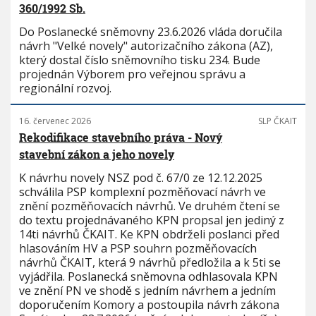
360/1992 Sb.
Do Poslanecké sněmovny 23.6.2026 vláda doručila
návrh "Velké novely" autorizačního zákona (AZ),
který dostal číslo sněmovního tisku 234. Bude
projednán Výborem pro veřejnou správu a
regionální rozvoj.
16. červenec 2026
SLP ČKAIT
Rekodifikace stavebního práva - Nový
stavební zákon a jeho novely
K návrhu novely NSZ pod č. 67/0 ze 12.12.2025
schválila PSP komplexní pozměňovací návrh ve
znění pozměňovacích návrhů. Ve druhém čtení se
do textu projednávaného KPN propsal jen jediný z
14ti návrhů ČKAIT. Ke KPN obdrželi poslanci před
hlasováním HV a PSP souhrn pozměňovacích
návrhů ČKAIT, která 9 návrhů předložila a k 5ti se
vyjádřila. Poslanecká sněmovna odhlasovala KPN
ve znění PN ve shodě s jedním návrhem a jedním
doporučením Komory a postoupila návrh zákona