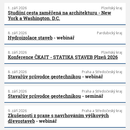
1. září 2026
Plzeňský kraj
Studijní cesta zaměřená na architekturu - New
York a Washington, D.C.
8. září 2026
Pardubický kraj
Hydroizolace staveb
- webinář
8. září 2026
Plzeňský kraj
Konference ČKAIT - STATIKA STAVEB Plzeň 2026
8. září 2026
Praha a Středočeský kraj
Stavařův průvodce geotechnikou
- webinář
8. září 2026
Praha a Středočeský kraj
Stavařův průvodce geotechnikou
- seminář
9. září 2026
Praha a Středočeský kraj
Zkušenosti z praxe s navrhováním výškových
dřevostaveb
- webinář