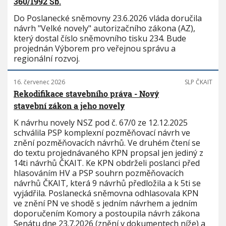
360/1992 Sb.
Do Poslanecké sněmovny 23.6.2026 vláda doručila
návrh "Velké novely" autorizačního zákona (AZ),
který dostal číslo sněmovního tisku 234. Bude
projednán Výborem pro veřejnou správu a
regionální rozvoj.
16. červenec 2026
SLP ČKAIT
Rekodifikace stavebního práva - Nový
stavební zákon a jeho novely
K návrhu novely NSZ pod č. 67/0 ze 12.12.2025
schválila PSP komplexní pozměňovací návrh ve
znění pozměňovacích návrhů. Ve druhém čtení se
do textu projednávaného KPN propsal jen jediný z
14ti návrhů ČKAIT. Ke KPN obdrželi poslanci před
hlasováním HV a PSP souhrn pozměňovacích
návrhů ČKAIT, která 9 návrhů předložila a k 5ti se
vyjádřila. Poslanecká sněmovna odhlasovala KPN
ve znění PN ve shodě s jedním návrhem a jedním
doporučením Komory a postoupila návrh zákona
Senátu dne 23.7.2026 (znění v dokumentech níže) a