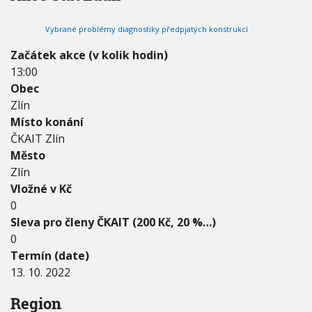
2
V
h
I
0
G
u
Vybrané problémy diagnostiky předpjatých konstrukcí
2
A
C
2
E
Začátek akce (v kolik hodin)
-
13:00
1
3
Obec
.
Zlín
1
Místo konání
0
ČKAIT Zlín
.
2
Město
0
Zlín
2
Vložné v Kč
2
0
Sleva pro členy ČKAIT (200 Kč, 20 %…)
0
Termín (date)
13. 10. 2022
Region