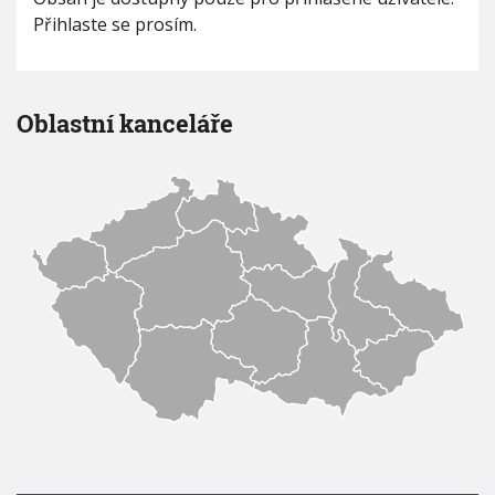
V
h
Přihlaste se prosím.
I
G
u
A
C
E
Oblastní kanceláře