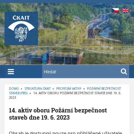
P
ř
e
j
í
t
k
h
l
a
H
v
l
n
e
í
DOMŮ
»
STRUKTURA ČKAIT
»
PROFESNÍ AKTIVY
»
POŽÁRNÍ BEZPEČNOST
d
STAVEB (PBS)
»
14. AKTIV OBORU POŽÁRNÍ BEZPEČNOST STAVEB DNE 19. 6.
D
m
a
2023
R
O
u
t
B
14. aktiv oboru Požární bezpečnost
E
o
Č
staveb dne 19. 6. 2023
K
b
O
V
s
Á
N
a
Obsah je dostupný pouze pro přihlášené uživatele.
A