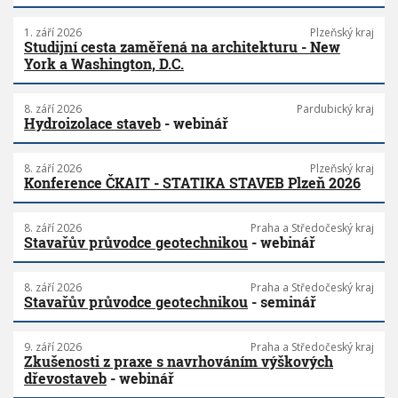
1. září 2026
Plzeňský kraj
Studijní cesta zaměřená na architekturu - New
York a Washington, D.C.
8. září 2026
Pardubický kraj
Hydroizolace staveb
- webinář
8. září 2026
Plzeňský kraj
Konference ČKAIT - STATIKA STAVEB Plzeň 2026
8. září 2026
Praha a Středočeský kraj
Stavařův průvodce geotechnikou
- webinář
8. září 2026
Praha a Středočeský kraj
Stavařův průvodce geotechnikou
- seminář
9. září 2026
Praha a Středočeský kraj
Zkušenosti z praxe s navrhováním výškových
dřevostaveb
- webinář