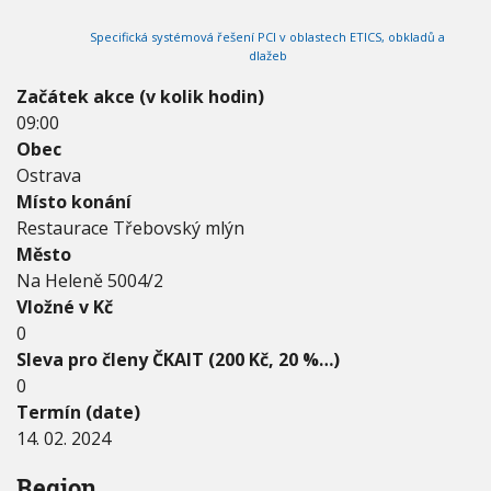
2
V
h
I
0
Specifická systémová řešení PCI v oblastech ETICS, obkladů a
G
u
2
A
dlažeb
C
4
E
-
Začátek akce (v kolik hodin)
1
09:00
4
Obec
.
Ostrava
0
2
Místo konání
.
Restaurace Třebovský mlýn
2
Město
0
Na Heleně 5004/2
2
4
Vložné v Kč
0
Sleva pro členy ČKAIT (200 Kč, 20 %…)
0
Termín (date)
14. 02. 2024
Region