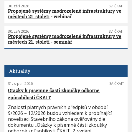
30. září 2026
SVI ČKAIT
Propojené systémy modrozelené infrastruktury ve
městech 21. století
- webinář
30. září 2026
SVI ČKAIT
Propojené systémy modrozelené infrastruktury ve
městech 21. století
- seminář
Aktuality
31. srpen 2026
SA ČKAIT
Otázky k písemné části zkoušky odborné
způsobilosti ČKAIT
Znalosti platných právních předpisů v období
9/2026 – 12/2026 budou vzhledem k probíhající
novelizaci Stavebního zákona ověřovány dle
dokumentu „Otázky k písemné části zkoušky
odborné způsobilosti ČKAIT, 2. vydání,