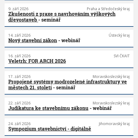
9. září 2026
Praha a Středočeský kraj
Zkušenosti z praxe s navrhováním výškových
dřevostaveb
- seminář
14. září 2026
Ústecký kraj
Nový stavební zákon
- webinář
16. září 2026
SVI ČKAIT
Veletrh: FOR ARCH 2026
17. září 2026
Moravskoslezský kraj
Propojené systémy modrozelené infrastruktury ve
městech 21. století
- seminář
22. září 2026
Moravskoslezský kraj
Judikatura ke stavebnímu zákonu
- webinář
24. září 2026
Jihomoravský kraj
Sympozium stavebnictví - digitálně