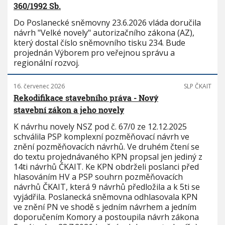
360/1992 Sb.
Do Poslanecké sněmovny 23.6.2026 vláda doručila
návrh "Velké novely" autorizačního zákona (AZ),
který dostal číslo sněmovního tisku 234. Bude
projednán Výborem pro veřejnou správu a
regionální rozvoj.
16. červenec 2026
SLP ČKAIT
Rekodifikace stavebního práva - Nový
stavební zákon a jeho novely
K návrhu novely NSZ pod č. 67/0 ze 12.12.2025
schválila PSP komplexní pozměňovací návrh ve
znění pozměňovacích návrhů. Ve druhém čtení se
do textu projednávaného KPN propsal jen jediný z
14ti návrhů ČKAIT. Ke KPN obdrželi poslanci před
hlasováním HV a PSP souhrn pozměňovacích
návrhů ČKAIT, která 9 návrhů předložila a k 5ti se
vyjádřila. Poslanecká sněmovna odhlasovala KPN
ve znění PN ve shodě s jedním návrhem a jedním
doporučením Komory a postoupila návrh zákona