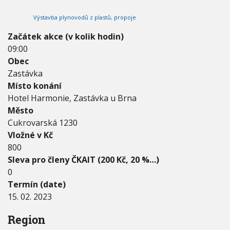
2
V
h
I
0
Výstavba plynovodů z plastů, propoje
G
u
2
A
C
3
Začátek akce (v kolik hodin)
E
-
09:00
1
Obec
5
.
Zastávka
0
Místo konání
2
Hotel Harmonie, Zastávka u Brna
.
Město
2
0
Cukrovarská 1230
2
Vložné v Kč
3
800
Sleva pro členy ČKAIT (200 Kč, 20 %…)
0
Termín (date)
15. 02. 2023
Region