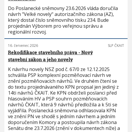
Do Poslanecké sněmovny 23.6.2026 vláda doručila
návrh "Velké novely" autorizačního zákona (AZ),
který dostal číslo sněmovního tisku 234. Bude
projednán Výborem pro veřejnou správu a
regionální rozvoj.
16. červenec 2026
SLP ČKAIT
Rekodifikace stavebního práva - Nový
stavební zákon a jeho novely
K návrhu novely NSZ pod č. 67/0 ze 12.12.2025
schválila PSP komplexní pozměňovací návrh ve
znění pozměňovacích návrhů. Ve druhém čtení se
do textu projednávaného KPN propsal jen jediný z
14ti návrhů ČKAIT. Ke KPN obdrželi poslanci před
hlasováním HV a PSP souhrn pozměňovacích
návrhů ČKAIT, která 9 návrhů předložila a k 5ti se
vyjádřila. Poslanecká sněmovna odhlasovala KPN
ve znění PN ve shodě s jedním návrhem a jedním
doporučením Komory a postoupila návrh zákona
Senátu dne 23.7.2026 (znění v dokumentech níže) a