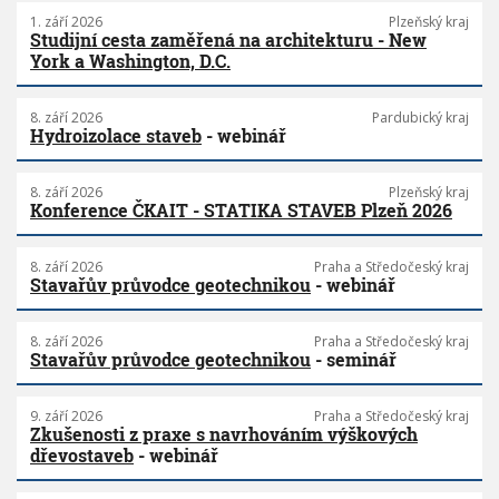
1. září 2026
Plzeňský kraj
Studijní cesta zaměřená na architekturu - New
York a Washington, D.C.
8. září 2026
Pardubický kraj
Hydroizolace staveb
- webinář
8. září 2026
Plzeňský kraj
Konference ČKAIT - STATIKA STAVEB Plzeň 2026
8. září 2026
Praha a Středočeský kraj
Stavařův průvodce geotechnikou
- webinář
8. září 2026
Praha a Středočeský kraj
Stavařův průvodce geotechnikou
- seminář
9. září 2026
Praha a Středočeský kraj
Zkušenosti z praxe s navrhováním výškových
dřevostaveb
- webinář