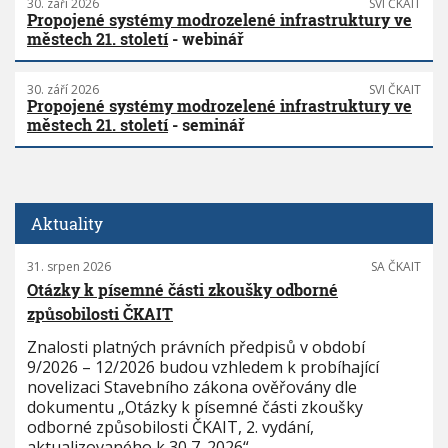
30. září 2026
SVI ČKAIT
Propojené systémy modrozelené infrastruktury ve
městech 21. století
- webinář
30. září 2026
SVI ČKAIT
Propojené systémy modrozelené infrastruktury ve
městech 21. století
- seminář
Aktuality
31. srpen 2026
SA ČKAIT
Otázky k písemné části zkoušky odborné
způsobilosti ČKAIT
Znalosti platných právních předpisů v období
9/2026 – 12/2026 budou vzhledem k probíhající
novelizaci Stavebního zákona ověřovány dle
dokumentu „Otázky k písemné části zkoušky
odborné způsobilosti ČKAIT, 2. vydání,
aktualizovaného k 30 7. 2026“.