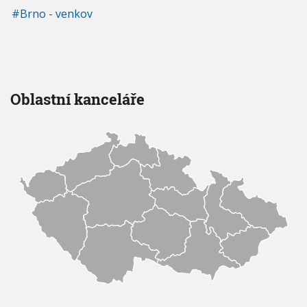
Brno - venkov
Oblastní kanceláře