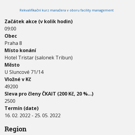
2
V
h
I
0
Rekvalifikační kurz manažera v oboru facility management
G
u
2
A
C
2
Začátek akce (v kolik hodin)
E
-
09:00
2
Obec
5
.
Praha 8
0
Místo konání
5
Hotel Tristar (salonek Tribun)
.
Město
2
0
U Sluncové 71/14
2
Vložné v Kč
2
49200
Sleva pro členy ČKAIT (200 Kč, 20 %…)
2500
Termín (date)
16. 02. 2022
-
25. 05. 2022
Region