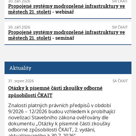
30. září 2026
SVI ČKAIT
Propojené systémy modrozelené infrastruktury ve
městech 21. století
- webinář
30. září 2026
SVI ČKAIT
Propojené systémy modrozelené infrastruktury ve
městech 21. století
- seminář
Aktuality
31. srpen 2026
SA ČKAIT
Otázky k písemné části zkoušky odborné
způsobilosti ČKAIT
Znalosti platných právních předpisů v období
9/2026 – 12/2026 budou vzhledem k probíhající
novelizaci Stavebního zákona ověřovány dle
dokumentu „Otázky k písemné části zkoušky
odborné způsobilosti ČKAIT, 2. vydání,
aktualizovaného k 30 7. 2026“.