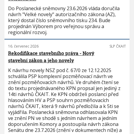
Do Poslanecké sněmovny 23.6.2026 vláda doručila
návrh "Velké novely" autorizačního zákona (AZ),
který dostal číslo sněmovního tisku 234. Bude
projednán Výborem pro veřejnou správu a
regionální rozvoj.
16. červenec 2026
SLP ČKAIT
Rekodifikace stavebního práva - Nový
stavební zákon a jeho novely
K návrhu novely NSZ pod č. 67/0 ze 12.12.2025
schválila PSP komplexní pozměňovací návrh ve
znění pozměňovacích návrhů. Ve druhém čtení se
do textu projednávaného KPN propsal jen jediný z
14ti návrhů ČKAIT. Ke KPN obdrželi poslanci před
hlasováním HV a PSP souhrn pozměňovacích
návrhů ČKAIT, která 9 návrhů předložila a k 5ti se
vyjádřila. Poslanecká sněmovna odhlasovala KPN
ve znění PN ve shodě s jedním návrhem a jedním
doporučením Komory a postoupila návrh zákona
Senátu dne 23.7.2026 (znění v dokumentech níže) a