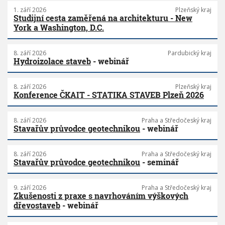
1. září 2026
Plzeňský kraj
Studijní cesta zaměřená na architekturu - New
York a Washington, D.C.
8. září 2026
Pardubický kraj
Hydroizolace staveb
- webinář
8. září 2026
Plzeňský kraj
Konference ČKAIT - STATIKA STAVEB Plzeň 2026
8. září 2026
Praha a Středočeský kraj
Stavařův průvodce geotechnikou
- webinář
8. září 2026
Praha a Středočeský kraj
Stavařův průvodce geotechnikou
- seminář
9. září 2026
Praha a Středočeský kraj
Zkušenosti z praxe s navrhováním výškových
dřevostaveb
- webinář