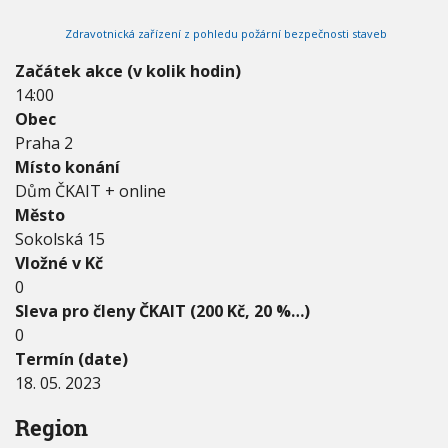
2
V
h
I
0
Zdravotnická zařízení z pohledu požární bezpečnosti staveb
G
u
2
A
C
3
Začátek akce (v kolik hodin)
E
-
14:00
1
Obec
8
.
Praha 2
0
Místo konání
5
Dům ČKAIT + online
.
Město
2
0
Sokolská 15
2
Vložné v Kč
3
0
Sleva pro členy ČKAIT (200 Kč, 20 %…)
0
Termín (date)
18. 05. 2023
Region