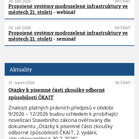
30. září 2026
SVI ČKAIT
Propojené systémy modrozelené infrastruktury ve
městech 21. století
- webinář
30. září 2026
SVI ČKAIT
Propojené systémy modrozelené infrastruktury ve
městech 21. století
- seminář
Aktuality
31. srpen 2026
SA ČKAIT
Otázky k písemné části zkoušky odborné
způsobilosti ČKAIT
Znalosti platných právních předpisů v období
9/2026 – 12/2026 budou vzhledem k probíhající
novelizaci Stavebního zákona ověřovány dle
dokumentu „Otázky k písemné části zkoušky
odborné způsobilosti ČKAIT, 2. vydání,
aktualizovaného k 30 7. 2026“.