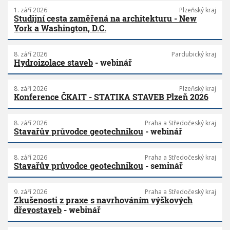
1. září 2026
Plzeňský kraj
Studijní cesta zaměřená na architekturu - New
York a Washington, D.C.
8. září 2026
Pardubický kraj
Hydroizolace staveb
- webinář
8. září 2026
Plzeňský kraj
Konference ČKAIT - STATIKA STAVEB Plzeň 2026
8. září 2026
Praha a Středočeský kraj
Stavařův průvodce geotechnikou
- webinář
8. září 2026
Praha a Středočeský kraj
Stavařův průvodce geotechnikou
- seminář
9. září 2026
Praha a Středočeský kraj
Zkušenosti z praxe s navrhováním výškových
dřevostaveb
- webinář