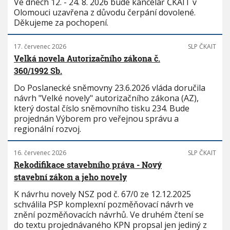
Ve dnech 12. - 24. 8. 2026 bude kancelář ČKAIT v
Olomouci uzavřena z důvodu čerpání dovolené.
Děkujeme za pochopení.
17. červenec 2026
SLP ČKAIT
Velká novela Autorizačního zákona č.
360/1992 Sb.
Do Poslanecké sněmovny 23.6.2026 vláda doručila
návrh "Velké novely" autorizačního zákona (AZ),
který dostal číslo sněmovního tisku 234. Bude
projednán Výborem pro veřejnou správu a
regionální rozvoj.
16. červenec 2026
SLP ČKAIT
Rekodifikace stavebního práva - Nový
stavební zákon a jeho novely
K návrhu novely NSZ pod č. 67/0 ze 12.12.2025
schválila PSP komplexní pozměňovací návrh ve
znění pozměňovacích návrhů. Ve druhém čtení se
do textu projednávaného KPN propsal jen jediný z