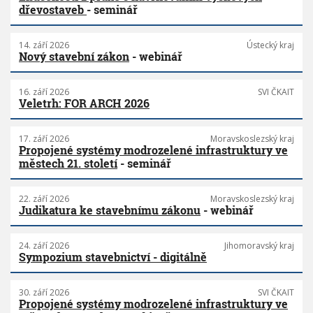
dřevostaveb
- seminář
14. září 2026
Ústecký kraj
Nový stavební zákon
- webinář
16. září 2026
SVI ČKAIT
Veletrh: FOR ARCH 2026
17. září 2026
Moravskoslezský kraj
Propojené systémy modrozelené infrastruktury ve
městech 21. století
- seminář
22. září 2026
Moravskoslezský kraj
Judikatura ke stavebnímu zákonu
- webinář
24. září 2026
Jihomoravský kraj
Sympozium stavebnictví - digitálně
30. září 2026
SVI ČKAIT
Propojené systémy modrozelené infrastruktury ve