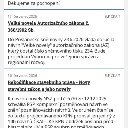
Děkujeme za pochopení.
17. červenec 2026
SLP ČKAIT
Velká novela Autorizačního zákona č.
360/1992 Sb.
Do Poslanecké sněmovny 23.6.2026 vláda doručila
návrh "Velké novely" autorizačního zákona (AZ),
který dostal číslo sněmovního tisku 234. Bude
projednán Výborem pro veřejnou správu a
regionální rozvoj.
16. červenec 2026
SLP ČKAIT
Rekodifikace stavebního práva - Nový
stavební zákon a jeho novely
K návrhu novely NSZ pod č. 67/0 ze 12.12.2025
schválila PSP komplexní pozměňovací návrh ve
znění pozměňovacích návrhů. Ve druhém čtení se
do textu projednávaného KPN propsal jen jediný z
14ti návrhů ČKAIT. Ke KPN obdrželi poslanci před
hlasováním HV a PSP souhrn pozměňovacích