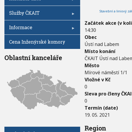
V
I
0
h
G
2
Stavební a liniový z
A
u
Služby ČKAIT
C
1
E
-
Začátek akce (v kol
Informace
1
14:30
9
Obec
.
Cena Inženýrské komory
Ústí nad Labem
0
5
Místo konání
.
Oblastní kanceláře
ČKAIT Ústí nad Labem
2
Město
0
Mírové náměstí 1/1
2
1
Vložné v Kč
0
Sleva pro členy ČKAI
0
Termín (date)
19. 05. 2021
Region