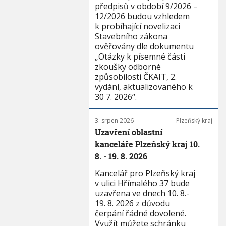
předpisů v období 9/2026 –
12/2026 budou vzhledem
k probíhající novelizaci
Stavebního zákona
ověřovány dle dokumentu
„Otázky k písemné části
zkoušky odborné
způsobilosti ČKAIT, 2.
vydání, aktualizovaného k
30 7. 2026“.
3. srpen 2026
Plzeňský kraj
Uzavření oblastní
kanceláře Plzeňský kraj 10.
8. - 19. 8. 2026
Kancelář pro Plzeňský kraj
v ulici Hřímalého 37 bude
uzavřena ve dnech 10. 8.-
19. 8. 2026 z důvodu
čerpání řádné dovolené.
Využít můžete schránku