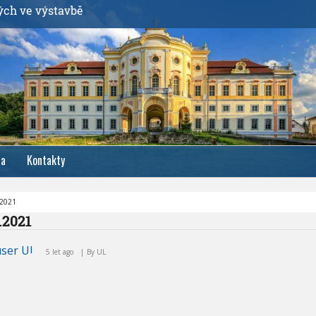
ých ve výstavbě
ia
Kontakty
.2021
5.2021
5 let ago
By
UL