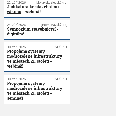
22. září 2026
Moravskoslezský kraj
Judikatura ke stavebnímu
zákonu
- webinář
24. září 2026
Jihomoravský kraj
Sympozium stavebnictví -
digitálně
30. září 2026
SVI ČKAIT
Propojené systémy
modrozelené infrastruktury
ve městech 21. století
-
webinář
30. září 2026
SVI ČKAIT
Propojené systémy
modrozelené infrastruktury
ve městech 21. století
-
seminář