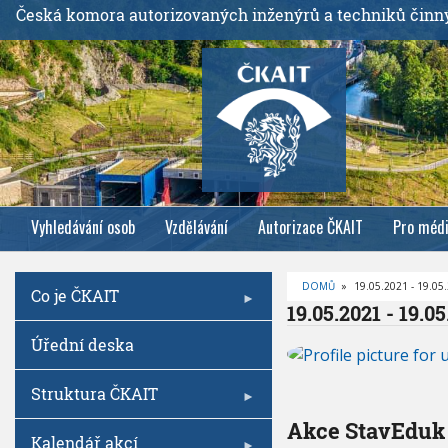
P
Česká komora autorizovaných inženýrů a techniků činn
ř
e
j
í
t
k
h
l
Vyhledávání osob
Vzdělávání
Autorizace ČKAIT
Pro méd
a
v
n
DOMŮ
»
19.05.2021 - 19.05
Co je ČKAIT
í
D
19.05.2021 - 19.0
R
m
O
1
Úřední deska
B
u
9
E
Č
o
.
K
0
O
Struktura ČKAIT
b
V
5
Á
s
Akce StavEduk
.
N
A
Kalendář akcí
a
2