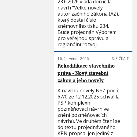
23.6.2026 vláda doručila
návrh "Velké novely"
autorizačního zákona (AZ),
který dostal číslo
sněmovního tisku 234.
Bude projednán Výborem
pro veřejnou správu a
regionální rozvoj.
16. červenec 2026
SLP ČKAIT
Rekodifikace stavebního
práva - Nový stavební
zákon a jeho novely
K návrhu novely NSZ pod č.
67/0 ze 12.12.2025 schválila
PSP komplexní
pozměňovací návrh ve
znění pozměňovacích
návrhů. Ve druhém čtení se
do textu projednávaného
KPN propsal jen jediný z