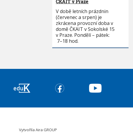
ČKAIT v Praze
V době letních prázdnin
(červenec a srpen) je
zkrácena provozní doba v
domě ČKAIT v Sokolské 15
v Praze. Pondělí – pátek:
7–18 hod.
Vytvořila
Aira GROUP