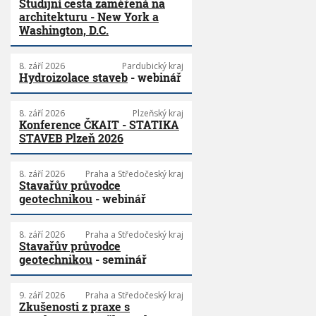
Studijní cesta zaměřená na
architekturu - New York a
Washington, D.C.
8. září 2026
Pardubický kraj
Hydroizolace staveb
- webinář
8. září 2026
Plzeňský kraj
Konference ČKAIT - STATIKA
STAVEB Plzeň 2026
8. září 2026
Praha a Středočeský kraj
Stavařův průvodce
geotechnikou
- webinář
8. září 2026
Praha a Středočeský kraj
Stavařův průvodce
geotechnikou
- seminář
9. září 2026
Praha a Středočeský kraj
Zkušenosti z praxe s