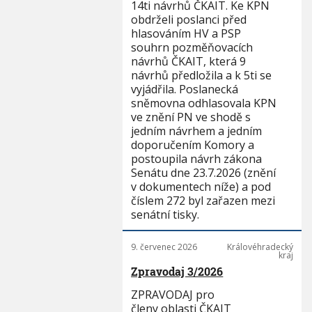
14ti návrhů ČKAIT. Ke KPN
obdrželi poslanci před
hlasováním HV a PSP
souhrn pozměňovacích
návrhů ČKAIT, která 9
návrhů předložila a k 5ti se
vyjádřila. Poslanecká
sněmovna odhlasovala KPN
ve znění PN ve shodě s
jedním návrhem a jedním
doporučením Komory a
postoupila návrh zákona
Senátu dne 23.7.2026 (znění
v dokumentech níže) a pod
číslem 272 byl zařazen mezi
senátní tisky.
9. červenec 2026
Královéhradecký
kraj
Zpravodaj 3/2026
ZPRAVODAJ pro
členy oblasti ČKAIT