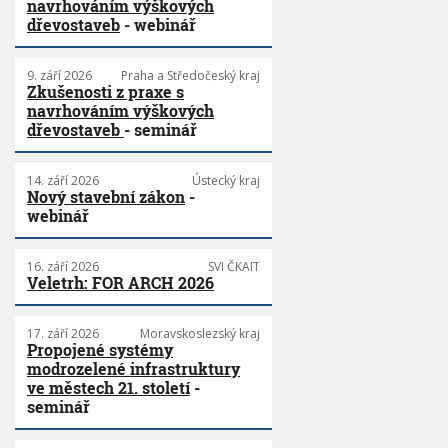
navrhováním výškových
dřevostaveb
- webinář
9. září 2026
Praha a Středočeský kraj
Zkušenosti z praxe s
navrhováním výškových
dřevostaveb
- seminář
14. září 2026
Ústecký kraj
Nový stavební zákon
-
webinář
16. září 2026
SVI ČKAIT
Veletrh: FOR ARCH 2026
17. září 2026
Moravskoslezský kraj
Propojené systémy
modrozelené infrastruktury
ve městech 21. století
-
seminář