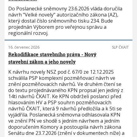
Do Poslanecké sněmovny 23.6.2026 vláda doručila
návrh "Velké novely" autorizačního zákona (AZ),
který dostal číslo sněmovního tisku 234. Bude
projednán Výborem pro veřejnou správu a
regionální rozvoj.
16. červenec 2026
SLP ČKAIT
Rekodifikace stavebního práva - Nový
stavební zákon a jeho novely
K návrhu novely NSZ pod č. 67/0 ze 12.12.2025
schválila PSP komplexní pozměňovací návrh ve
znění pozměňovacích návrhů. Ve druhém čtení se
do textu projednávaného KPN propsal jen jediný z
14ti návrhů ČKAIT. Ke KPN obdrželi poslanci před
hlasováním HV a PSP souhrn pozměňovacích
návrhů ČKAIT, která 9 návrhů předložila a k 5ti se
vyjádřila. Poslanecká sněmovna odhlasovala KPN
ve znění PN ve shodě s jedním návrhem a jedním
doporučením Komory a postoupila návrh zákona
Senátu dne 23.7.2026 (znění v dokumentech níže) a