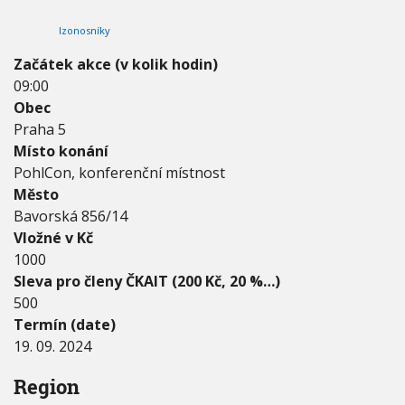
2
V
h
I
0
Izonosníky
G
u
2
A
C
4
Začátek akce (v kolik hodin)
E
-
09:00
1
Obec
9
.
Praha 5
0
Místo konání
9
PohlCon, konferenční místnost
.
Město
2
0
Bavorská 856/14
2
Vložné v Kč
4
1000
Sleva pro členy ČKAIT (200 Kč, 20 %…)
500
Termín (date)
19. 09. 2024
Region