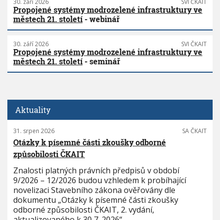
30. září 2026
SVI ČKAIT
Propojené systémy modrozelené infrastruktury ve
městech 21. století
- webinář
30. září 2026
SVI ČKAIT
Propojené systémy modrozelené infrastruktury ve
městech 21. století
- seminář
Aktuality
31. srpen 2026
SA ČKAIT
Otázky k písemné části zkoušky odborné
způsobilosti ČKAIT
Znalosti platných právních předpisů v období
9/2026 – 12/2026 budou vzhledem k probíhající
novelizaci Stavebního zákona ověřovány dle
dokumentu „Otázky k písemné části zkoušky
odborné způsobilosti ČKAIT, 2. vydání,
aktualizovaného k 30 7. 2026“.