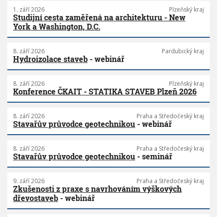
1. září 2026
Plzeňský kraj
Studijní cesta zaměřená na architekturu - New
York a Washington, D.C.
8. září 2026
Pardubický kraj
Hydroizolace staveb
- webinář
8. září 2026
Plzeňský kraj
Konference ČKAIT - STATIKA STAVEB Plzeň 2026
8. září 2026
Praha a Středočeský kraj
Stavařův průvodce geotechnikou
- webinář
8. září 2026
Praha a Středočeský kraj
Stavařův průvodce geotechnikou
- seminář
9. září 2026
Praha a Středočeský kraj
Zkušenosti z praxe s navrhováním výškových
dřevostaveb
- webinář