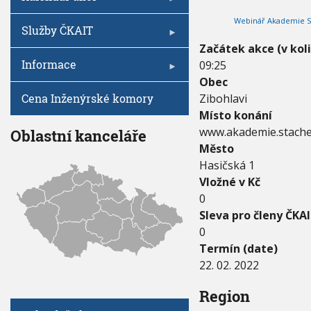
V
I
0
h
G
Webinář Akademie Sta
2
A
u
Služby ČKAIT
C
2
E
Začátek akce (v kol
-
Informace
09:25
2
2
Obec
.
Cena Inženýrské komory
Zibohlavi
0
Místo konání
2
.
www.akademie.stach
Oblastní kanceláře
2
Město
0
Hasičská 1
2
Vložné v Kč
2
0
Sleva pro členy ČKAI
0
Termín (date)
22. 02. 2022
Region