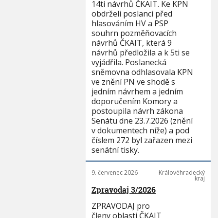
14ti návrhů ČKAIT. Ke KPN
obdrželi poslanci před
hlasováním HV a PSP
souhrn pozměňovacích
návrhů ČKAIT, která 9
návrhů předložila a k 5ti se
vyjádřila. Poslanecká
sněmovna odhlasovala KPN
ve znění PN ve shodě s
jedním návrhem a jedním
doporučením Komory a
postoupila návrh zákona
Senátu dne 23.7.2026 (znění
v dokumentech níže) a pod
číslem 272 byl zařazen mezi
senátní tisky.
9. červenec 2026
Královéhradecký
kraj
Zpravodaj 3/2026
ZPRAVODAJ pro
členy oblasti ČKAIT