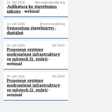
22. září 2026
Moravskoslezský kraj
Judikatura ke stavebnímu
zákonu
- webinář
24. září 2026
Jihomoravský kraj
Sympozium stavebnictví -
digitálně
30. září 2026
SVI ČKAIT
Propojené systémy
modrozelené infrastruktury
ve městech 21. století
-
webinář
30. září 2026
SVI ČKAIT
Propojené systémy
modrozelené infrastruktury
ve městech 21. století
-
seminář