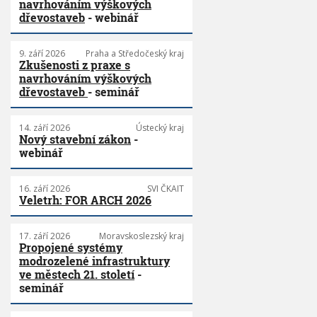
navrhováním výškových
dřevostaveb
- webinář
9. září 2026
Praha a Středočeský kraj
Zkušenosti z praxe s
navrhováním výškových
dřevostaveb
- seminář
14. září 2026
Ústecký kraj
Nový stavební zákon
-
webinář
16. září 2026
SVI ČKAIT
Veletrh: FOR ARCH 2026
17. září 2026
Moravskoslezský kraj
Propojené systémy
modrozelené infrastruktury
ve městech 21. století
-
seminář