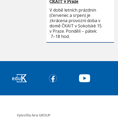
ČKAIT v Praze
V době letních prázdnin
(červenec a srpen) je
zkrácena provozní doba v
domě ČKAIT v Sokolské 15
v Praze. Pondělí – pátek:
7–18 hod.
Vytvořila
Aira GROUP