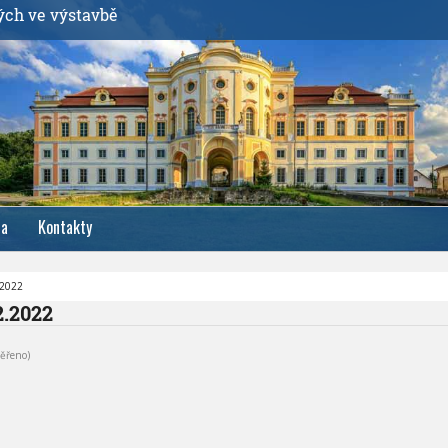
ých ve výstavbě
ia
Kontakty
.2022
2.2022
ěřeno)