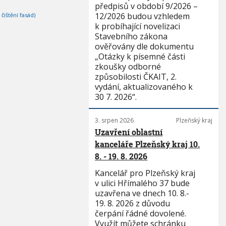
předpisů v období 9/2026 –
12/2026 budou vzhledem
ištění fasád)
k probíhající novelizaci
Stavebního zákona
ověřovány dle dokumentu
„Otázky k písemné části
zkoušky odborné
způsobilosti ČKAIT, 2.
vydání, aktualizovaného k
30 7. 2026“.
3. srpen 2026
Plzeňský kraj
Uzavření oblastní
kanceláře Plzeňský kraj 10.
8. - 19. 8. 2026
Kancelář pro Plzeňský kraj
v ulici Hřímalého 37 bude
uzavřena ve dnech 10. 8.-
19. 8. 2026 z důvodu
čerpání řádné dovolené.
Využít můžete schránku