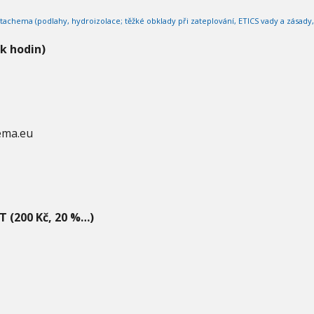
chema (podlahy, hydroizolace; těžké obklady při zateplování, ETICS vady a zásady, č
ik hodin)
ema.eu
T (200 Kč, 20 %…)