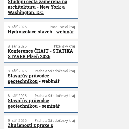
Studijní cesta zaměřená na
architekturu - New York a
Washington, D.C.
8. září 2026
Pardubický kraj
Hydroizolace staveb
- webinář
8. září 2026
Plzeňský kraj
Konference ČKAIT - STATIKA
STAVEB Plzeň 2026
8. září 2026
Praha a Středočeský kraj
Stavařův průvodce
geotechnikou
- webinář
8. září 2026
Praha a Středočeský kraj
Stavařův průvodce
geotechnikou
- seminář
9. září 2026
Praha a Středočeský kraj
Zkušenosti z praxe s