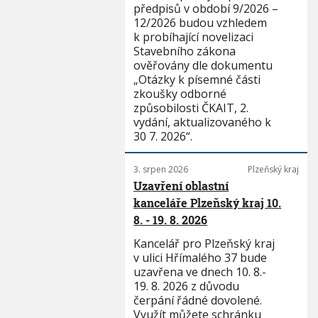
předpisů v období 9/2026 –
12/2026 budou vzhledem
k probíhající novelizaci
Stavebního zákona
ověřovány dle dokumentu
„Otázky k písemné části
zkoušky odborné
způsobilosti ČKAIT, 2.
vydání, aktualizovaného k
30 7. 2026“.
3. srpen 2026
Plzeňský kraj
Uzavření oblastní
kanceláře Plzeňský kraj 10.
8. - 19. 8. 2026
Kancelář pro Plzeňský kraj
v ulici Hřímalého 37 bude
uzavřena ve dnech 10. 8.-
19. 8. 2026 z důvodu
čerpání řádné dovolené.
Využít můžete schránku