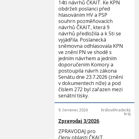
14ti návrhů ČKAIT. Ke KPN
obdrželi poslanci před
hlasováním HV a PSP
souhrn pozměňovacích
návrhů ČKAIT, která 9
návrhů předložila a k 5ti se
vyjádřila. Poslanecká
sněmovna odhlasovala KPN
ve znění PN ve shodě s
jedním návrhem a jedním
doporučením Komory a
postoupila návrh zákona
Senátu dne 23.7.2026 (znění
v dokumentech níže) a pod
číslem 272 byl zařazen mezi
senátní tisky.
9. červenec 2026
Královéhradecký
kraj
Zpravodaj 3/2026
ZPRAVODAJ pro
členy oblasti ČKAIT