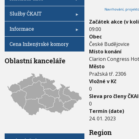
V
I
0
h
G
Navrhování, projekto
2
A
u
Služby ČKAIT
C
3
E
Začátek akce (v kol
-
Informace
09:00
2
4
Obec
.
Cena Inženýrské komory
České Budějovice
0
Místo konání
1
.
Clarion Congress Hot
Oblastní kanceláře
2
Město
0
Pražská tř. 2306
2
Vložné v Kč
3
0
Sleva pro členy ČKAI
0
Termín (date)
24. 01. 2023
Region