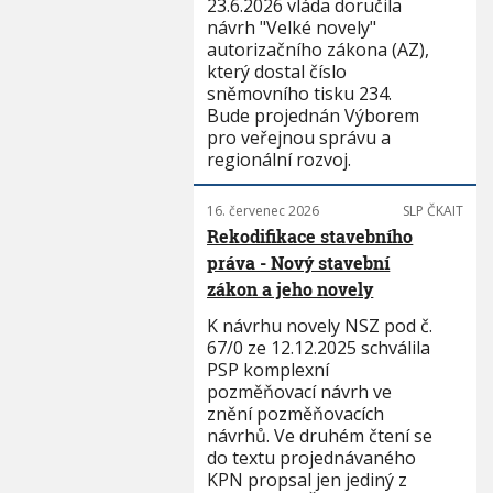
23.6.2026 vláda doručila
návrh "Velké novely"
autorizačního zákona (AZ),
který dostal číslo
sněmovního tisku 234.
Bude projednán Výborem
pro veřejnou správu a
regionální rozvoj.
16. červenec 2026
SLP ČKAIT
Rekodifikace stavebního
práva - Nový stavební
zákon a jeho novely
K návrhu novely NSZ pod č.
67/0 ze 12.12.2025 schválila
PSP komplexní
pozměňovací návrh ve
znění pozměňovacích
návrhů. Ve druhém čtení se
do textu projednávaného
KPN propsal jen jediný z