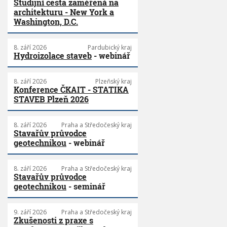
Studijní cesta zaměřená na
architekturu - New York a
Washington, D.C.
8. září 2026
Pardubický kraj
Hydroizolace staveb
- webinář
8. září 2026
Plzeňský kraj
Konference ČKAIT - STATIKA
STAVEB Plzeň 2026
8. září 2026
Praha a Středočeský kraj
Stavařův průvodce
geotechnikou
- webinář
8. září 2026
Praha a Středočeský kraj
Stavařův průvodce
geotechnikou
- seminář
9. září 2026
Praha a Středočeský kraj
Zkušenosti z praxe s