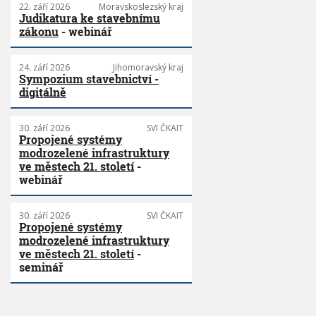
22. září 2026
Moravskoslezský kraj
Judikatura ke stavebnímu
zákonu
- webinář
24. září 2026
Jihomoravský kraj
Sympozium stavebnictví -
digitálně
30. září 2026
SVI ČKAIT
Propojené systémy
modrozelené infrastruktury
ve městech 21. století
-
webinář
30. září 2026
SVI ČKAIT
Propojené systémy
modrozelené infrastruktury
ve městech 21. století
-
seminář