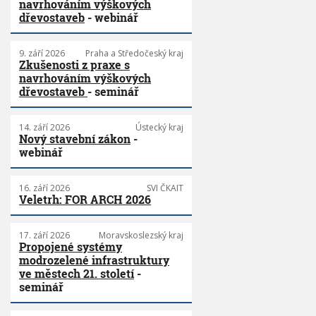
navrhováním výškových
dřevostaveb
- webinář
9. září 2026
Praha a Středočeský kraj
Zkušenosti z praxe s
navrhováním výškových
dřevostaveb
- seminář
14. září 2026
Ústecký kraj
Nový stavební zákon
-
webinář
16. září 2026
SVI ČKAIT
Veletrh: FOR ARCH 2026
17. září 2026
Moravskoslezský kraj
Propojené systémy
modrozelené infrastruktury
ve městech 21. století
-
seminář