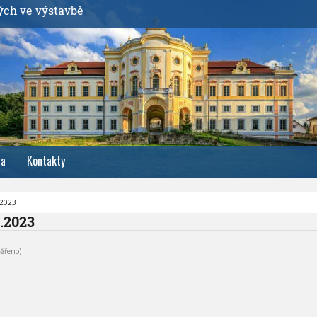
ých ve výstavbě
ia
Kontakty
.2023
1.2023
ěřeno)