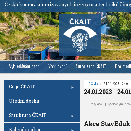
P
Česká komora autorizovaných inženýrů a techniků činn
ř
e
j
í
t
k
h
l
Vyhledávání osob
Vzdělávání
Autorizace ČKAIT
Pro méd
a
v
n
DOMŮ
»
24.01.2023 - 24.01
Co je ČKAIT
í
D
24.01.2023 - 24.0
R
m
O
2
Úřední deska
B
u
4
E
3 roky ago
By
Anonym (neov
Č
o
.
K
0
O
Struktura ČKAIT
b
V
1
Á
Akce StavEduk
s
.
N
A
Kalendář akcí
a
2