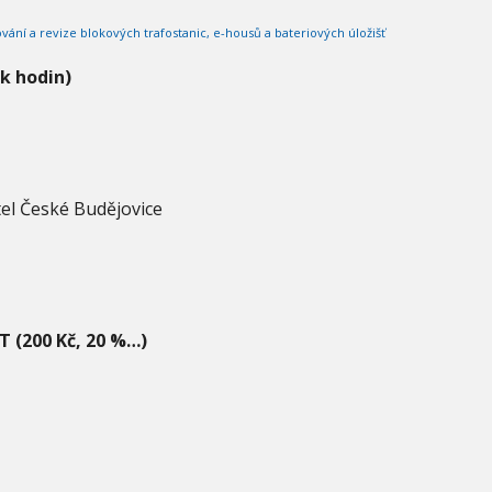
vání a revize blokových trafostanic, e-housů a bateriových úložišť
ik hodin)
el České Budějovice
T (200 Kč, 20 %…)