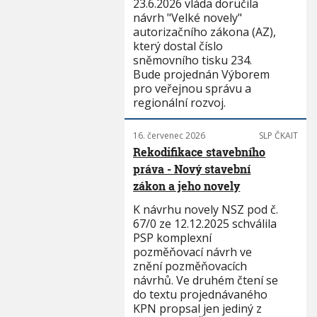
23.6.2026 vláda doručila
návrh "Velké novely"
autorizačního zákona (AZ),
který dostal číslo
sněmovního tisku 234.
Bude projednán Výborem
pro veřejnou správu a
regionální rozvoj.
16. červenec 2026
SLP ČKAIT
Rekodifikace stavebního
práva - Nový stavební
zákon a jeho novely
K návrhu novely NSZ pod č.
67/0 ze 12.12.2025 schválila
PSP komplexní
pozměňovací návrh ve
znění pozměňovacích
návrhů. Ve druhém čtení se
do textu projednávaného
KPN propsal jen jediný z