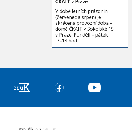
ČKAIT v Praze
V době letních prázdnin
(červenec a srpen) je
zkrácena provozní doba v
domě ČKAIT v Sokolské 15
v Praze. Pondělí – pátek:
7–18 hod.
Vytvořila
Aira GROUP