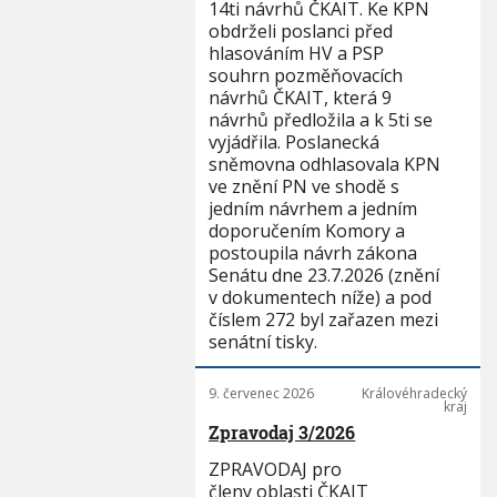
14ti návrhů ČKAIT. Ke KPN
obdrželi poslanci před
hlasováním HV a PSP
souhrn pozměňovacích
návrhů ČKAIT, která 9
návrhů předložila a k 5ti se
vyjádřila. Poslanecká
sněmovna odhlasovala KPN
ve znění PN ve shodě s
jedním návrhem a jedním
doporučením Komory a
postoupila návrh zákona
Senátu dne 23.7.2026 (znění
v dokumentech níže) a pod
číslem 272 byl zařazen mezi
senátní tisky.
9. červenec 2026
Královéhradecký
kraj
Zpravodaj 3/2026
ZPRAVODAJ pro
členy oblasti ČKAIT