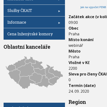
V
I
0
h
G
Jak na výpočet PENB 
2
A
u
Služby ČKAIT
C
0
E
Začátek akce (v kol
-
Informace
09:00
2
4
Obec
.
Cena Inženýrské komory
Praha
0
Místo konání
9
.
webinář
Oblastní kanceláře
2
Město
0
Praha
2
Vložné v Kč
0
2200
Sleva pro členy ČKAI
0
Termín (date)
24. 09. 2020
Region