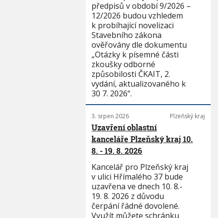
předpisů v období 9/2026 –
12/2026 budou vzhledem
k probíhající novelizaci
Stavebního zákona
ověřovány dle dokumentu
„Otázky k písemné části
zkoušky odborné
způsobilosti ČKAIT, 2.
vydání, aktualizovaného k
30 7. 2026“.
3. srpen 2026
Plzeňský kraj
Uzavření oblastní
kanceláře Plzeňský kraj 10.
8. - 19. 8. 2026
Kancelář pro Plzeňský kraj
v ulici Hřímalého 37 bude
uzavřena ve dnech 10. 8.-
19. 8. 2026 z důvodu
čerpání řádné dovolené.
Využít můžete schránku