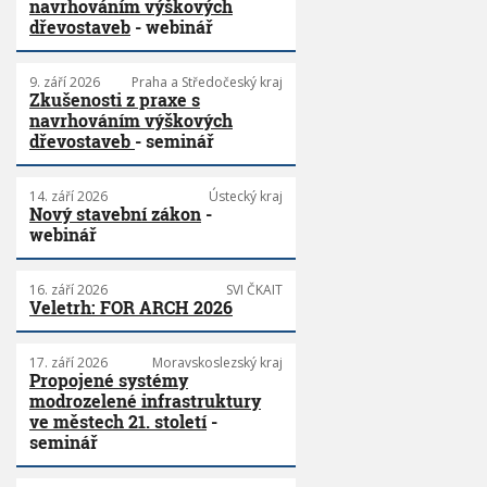
navrhováním výškových
dřevostaveb
- webinář
9. září 2026
Praha a Středočeský kraj
Zkušenosti z praxe s
navrhováním výškových
dřevostaveb
- seminář
14. září 2026
Ústecký kraj
Nový stavební zákon
-
webinář
16. září 2026
SVI ČKAIT
Veletrh: FOR ARCH 2026
17. září 2026
Moravskoslezský kraj
Propojené systémy
modrozelené infrastruktury
ve městech 21. století
-
seminář