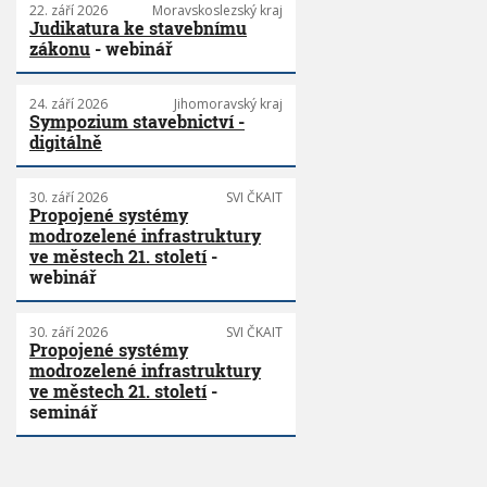
22. září 2026
Moravskoslezský kraj
Judikatura ke stavebnímu
zákonu
- webinář
24. září 2026
Jihomoravský kraj
Sympozium stavebnictví -
digitálně
30. září 2026
SVI ČKAIT
Propojené systémy
modrozelené infrastruktury
ve městech 21. století
-
webinář
30. září 2026
SVI ČKAIT
Propojené systémy
modrozelené infrastruktury
ve městech 21. století
-
seminář