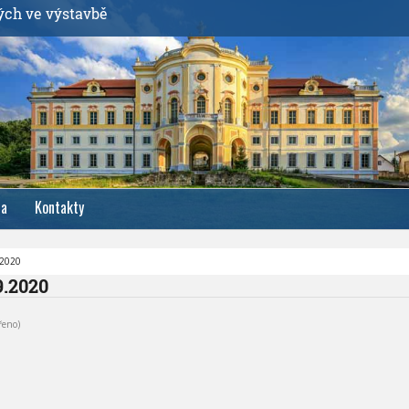
ých ve výstavbě
ia
Kontakty
.2020
9.2020
řeno)