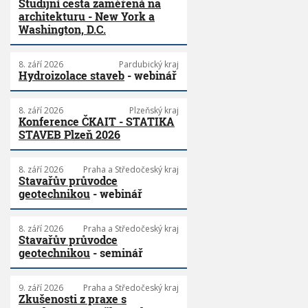
Studijní cesta zaměřená na
architekturu - New York a
Washington, D.C.
8. září 2026
Pardubický kraj
Hydroizolace staveb
- webinář
8. září 2026
Plzeňský kraj
Konference ČKAIT - STATIKA
STAVEB Plzeň 2026
8. září 2026
Praha a Středočeský kraj
Stavařův průvodce
geotechnikou
- webinář
8. září 2026
Praha a Středočeský kraj
Stavařův průvodce
geotechnikou
- seminář
9. září 2026
Praha a Středočeský kraj
Zkušenosti z praxe s