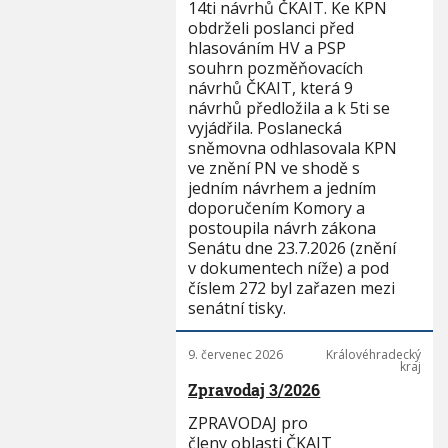
14ti návrhů ČKAIT. Ke KPN
obdrželi poslanci před
hlasováním HV a PSP
souhrn pozměňovacích
návrhů ČKAIT, která 9
návrhů předložila a k 5ti se
vyjádřila. Poslanecká
sněmovna odhlasovala KPN
ve znění PN ve shodě s
jedním návrhem a jedním
doporučením Komory a
postoupila návrh zákona
Senátu dne 23.7.2026 (znění
v dokumentech níže) a pod
číslem 272 byl zařazen mezi
senátní tisky.
9. červenec 2026
Královéhradecký
kraj
Zpravodaj 3/2026
ZPRAVODAJ pro
členy oblasti ČKAIT