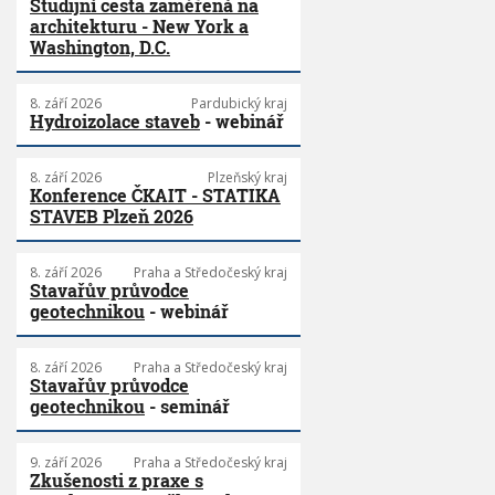
Studijní cesta zaměřená na
architekturu - New York a
Washington, D.C.
8. září 2026
Pardubický kraj
Hydroizolace staveb
- webinář
8. září 2026
Plzeňský kraj
Konference ČKAIT - STATIKA
STAVEB Plzeň 2026
8. září 2026
Praha a Středočeský kraj
Stavařův průvodce
geotechnikou
- webinář
8. září 2026
Praha a Středočeský kraj
Stavařův průvodce
geotechnikou
- seminář
9. září 2026
Praha a Středočeský kraj
Zkušenosti z praxe s