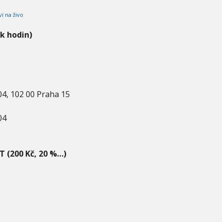
ví na živo
ik hodin)
4, 102 00 Praha 15
04
T (200 Kč, 20 %…)