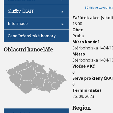
V
I
0
h
G
3D tisk ve stavebnict
2
A
u
Služby ČKAIT
C
3
E
Začátek akce (v kol
-
Informace
15:00
2
6
Obec
.
Cena Inženýrské komory
Praha
0
Místo konání
9
.
Štěrboholská 1404/10
Oblastní kanceláře
2
Město
0
Štěrboholská 1404/1
2
Vložné v Kč
3
0
Sleva pro členy ČKAI
0
Termín (date)
26. 09. 2023
Region