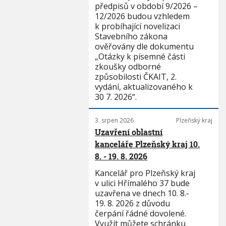
předpisů v období 9/2026 –
12/2026 budou vzhledem
k probíhající novelizaci
Stavebního zákona
ověřovány dle dokumentu
„Otázky k písemné části
zkoušky odborné
způsobilosti ČKAIT, 2.
vydání, aktualizovaného k
30 7. 2026“.
3. srpen 2026
Plzeňský kraj
Uzavření oblastní
kanceláře Plzeňský kraj 10.
8. - 19. 8. 2026
Kancelář pro Plzeňský kraj
v ulici Hřímalého 37 bude
uzavřena ve dnech 10. 8.-
19. 8. 2026 z důvodu
čerpání řádné dovolené.
Využít můžete schránku