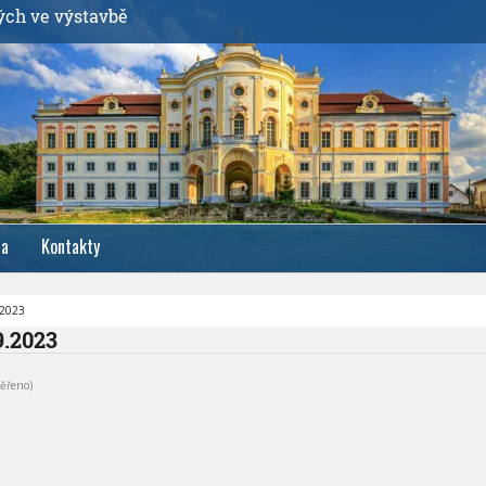
ých ve výstavbě
ia
Kontakty
.2023
9.2023
ěřeno)