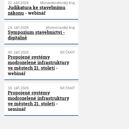
22. září 2026
Moravskoslezský kraj
Judikatura ke stavebnímu
zákonu
- webinář
24. září 2026
Jihomoravský kraj
Sympozium stavebnictví -
digitálně
30. září 2026
SVI ČKAIT
Propojené systémy
modrozelené infrastruktury
ve městech 21. století
-
webinář
30. září 2026
SVI ČKAIT
Propojené systémy
modrozelené infrastruktury
ve městech 21. století
-
seminář