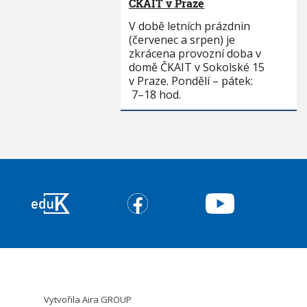
ČKAIT v Praze
V době letních prázdnin
(červenec a srpen) je
zkrácena provozní doba v
domě ČKAIT v Sokolské 15
v Praze. Pondělí – pátek:
7–18 hod.
Vytvořila
Aira GROUP