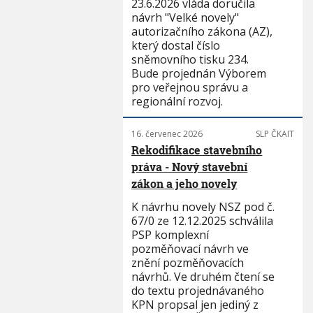
23.6.2026 vláda doručila
návrh "Velké novely"
autorizačního zákona (AZ),
který dostal číslo
sněmovního tisku 234.
Bude projednán Výborem
pro veřejnou správu a
regionální rozvoj.
16. červenec 2026
SLP ČKAIT
Rekodifikace stavebního
práva - Nový stavební
zákon a jeho novely
K návrhu novely NSZ pod č.
67/0 ze 12.12.2025 schválila
PSP komplexní
pozměňovací návrh ve
znění pozměňovacích
návrhů. Ve druhém čtení se
do textu projednávaného
KPN propsal jen jediný z