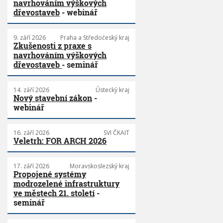
navrhováním výškových
dřevostaveb
- webinář
9. září 2026
Praha a Středočeský kraj
Zkušenosti z praxe s
navrhováním výškových
dřevostaveb
- seminář
14. září 2026
Ústecký kraj
Nový stavební zákon
-
webinář
16. září 2026
SVI ČKAIT
Veletrh: FOR ARCH 2026
17. září 2026
Moravskoslezský kraj
Propojené systémy
modrozelené infrastruktury
ve městech 21. století
-
seminář