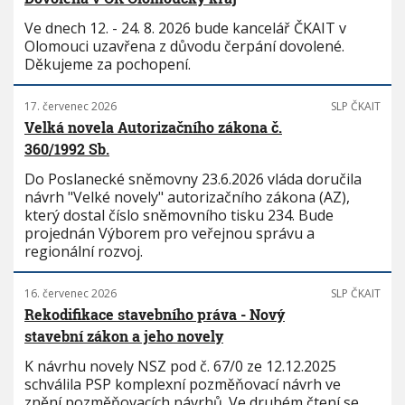
Ve dnech 12. - 24. 8. 2026 bude kancelář ČKAIT v
Olomouci uzavřena z důvodu čerpání dovolené.
Děkujeme za pochopení.
17. červenec 2026
SLP ČKAIT
Velká novela Autorizačního zákona č.
360/1992 Sb.
Do Poslanecké sněmovny 23.6.2026 vláda doručila
návrh "Velké novely" autorizačního zákona (AZ),
který dostal číslo sněmovního tisku 234. Bude
projednán Výborem pro veřejnou správu a
regionální rozvoj.
16. červenec 2026
SLP ČKAIT
Rekodifikace stavebního práva - Nový
stavební zákon a jeho novely
K návrhu novely NSZ pod č. 67/0 ze 12.12.2025
schválila PSP komplexní pozměňovací návrh ve
znění pozměňovacích návrhů. Ve druhém čtení se