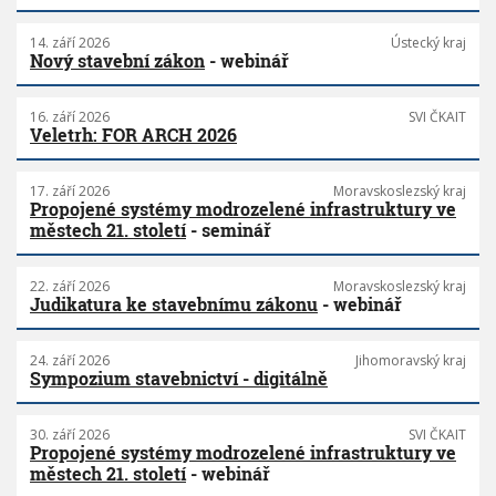
14. září 2026
Ústecký kraj
Nový stavební zákon
- webinář
16. září 2026
SVI ČKAIT
Veletrh: FOR ARCH 2026
17. září 2026
Moravskoslezský kraj
Propojené systémy modrozelené infrastruktury ve
městech 21. století
- seminář
22. září 2026
Moravskoslezský kraj
Judikatura ke stavebnímu zákonu
- webinář
24. září 2026
Jihomoravský kraj
Sympozium stavebnictví - digitálně
30. září 2026
SVI ČKAIT
Propojené systémy modrozelené infrastruktury ve
městech 21. století
- webinář