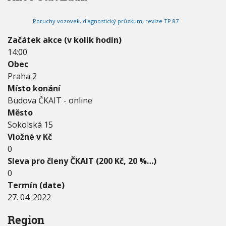
2
V
h
I
0
G
u
Poruchy vozovek, diagnostický průzkum, revize TP 87
2
A
C
2
E
Začátek akce (v kolik hodin)
-
14:00
2
7
Obec
.
Praha 2
0
Místo konání
4
Budova ČKAIT - online
.
2
Město
0
Sokolská 15
2
Vložné v Kč
2
0
Sleva pro členy ČKAIT (200 Kč, 20 %…)
0
Termín (date)
27. 04. 2022
Region