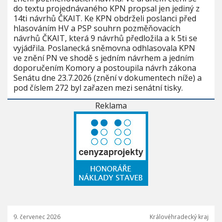
do textu projednávaného KPN propsal jen jediný z
14ti návrhů ČKAIT. Ke KPN obdrželi poslanci před
hlasováním HV a PSP souhrn pozměňovacích
návrhů ČKAIT, která 9 návrhů předložila a k 5ti se
vyjádřila. Poslanecká sněmovna odhlasovala KPN
ve znění PN ve shodě s jedním návrhem a jedním
doporučením Komory a postoupila návrh zákona
Senátu dne 23.7.2026 (znění v dokumentech níže) a
pod číslem 272 byl zařazen mezi senátní tisky.
Reklama
9. červenec 2026
Královéhradecký kraj