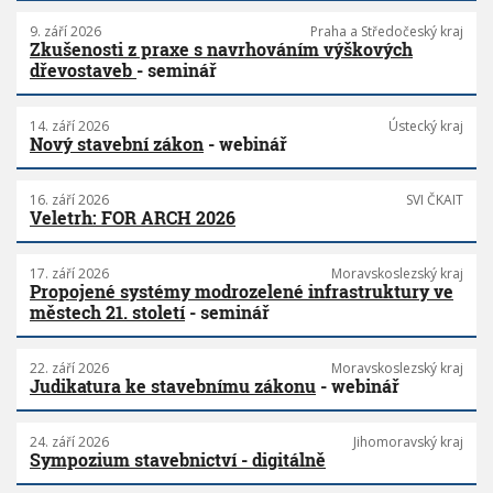
9. září 2026
Praha a Středočeský kraj
Zkušenosti z praxe s navrhováním výškových
dřevostaveb
- seminář
14. září 2026
Ústecký kraj
Nový stavební zákon
- webinář
16. září 2026
SVI ČKAIT
Veletrh: FOR ARCH 2026
17. září 2026
Moravskoslezský kraj
Propojené systémy modrozelené infrastruktury ve
městech 21. století
- seminář
22. září 2026
Moravskoslezský kraj
Judikatura ke stavebnímu zákonu
- webinář
24. září 2026
Jihomoravský kraj
Sympozium stavebnictví - digitálně