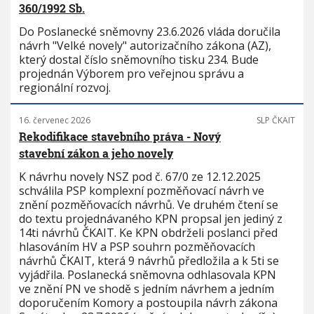
360/1992 Sb.
Do Poslanecké sněmovny 23.6.2026 vláda doručila
návrh "Velké novely" autorizačního zákona (AZ),
který dostal číslo sněmovního tisku 234. Bude
projednán Výborem pro veřejnou správu a
regionální rozvoj.
16. červenec 2026
SLP ČKAIT
Rekodifikace stavebního práva - Nový
stavební zákon a jeho novely
K návrhu novely NSZ pod č. 67/0 ze 12.12.2025
schválila PSP komplexní pozměňovací návrh ve
znění pozměňovacích návrhů. Ve druhém čtení se
do textu projednávaného KPN propsal jen jediný z
14ti návrhů ČKAIT. Ke KPN obdrželi poslanci před
hlasováním HV a PSP souhrn pozměňovacích
návrhů ČKAIT, která 9 návrhů předložila a k 5ti se
vyjádřila. Poslanecká sněmovna odhlasovala KPN
ve znění PN ve shodě s jedním návrhem a jedním
doporučením Komory a postoupila návrh zákona