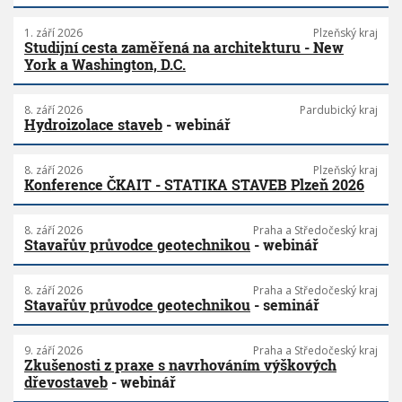
1. září 2026
Plzeňský kraj
Studijní cesta zaměřená na architekturu - New
York a Washington, D.C.
8. září 2026
Pardubický kraj
Hydroizolace staveb
- webinář
8. září 2026
Plzeňský kraj
Konference ČKAIT - STATIKA STAVEB Plzeň 2026
8. září 2026
Praha a Středočeský kraj
Stavařův průvodce geotechnikou
- webinář
8. září 2026
Praha a Středočeský kraj
Stavařův průvodce geotechnikou
- seminář
9. září 2026
Praha a Středočeský kraj
Zkušenosti z praxe s navrhováním výškových
dřevostaveb
- webinář