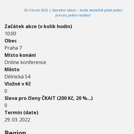
2
V
h
I
0
SG Fórum 2022 | Stavební zákon – bude skutečně platit jeden
G
u
2
A
proces, jedno razítko?
C
2
E
-
Začátek akce (v kolik hodin)
2
10:00
9
Obec
.
Praha 7
0
3
Místo konání
.
Online konference
2
Město
0
Dělnická 54
2
2
Vložné v Kč
0
Sleva pro členy ČKAIT (200 Kč, 20 %…)
0
Termín (date)
29. 03. 2022
Region