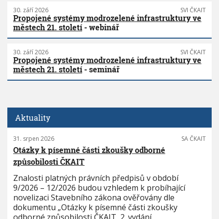
30. září 2026
SVI ČKAIT
Propojené systémy modrozelené infrastruktury ve
městech 21. století
- webinář
30. září 2026
SVI ČKAIT
Propojené systémy modrozelené infrastruktury ve
městech 21. století
- seminář
Aktuality
31. srpen 2026
SA ČKAIT
Otázky k písemné části zkoušky odborné
způsobilosti ČKAIT
Znalosti platných právních předpisů v období
9/2026 – 12/2026 budou vzhledem k probíhající
novelizaci Stavebního zákona ověřovány dle
dokumentu „Otázky k písemné části zkoušky
odborné způsobilosti ČKAIT, 2. vydání,