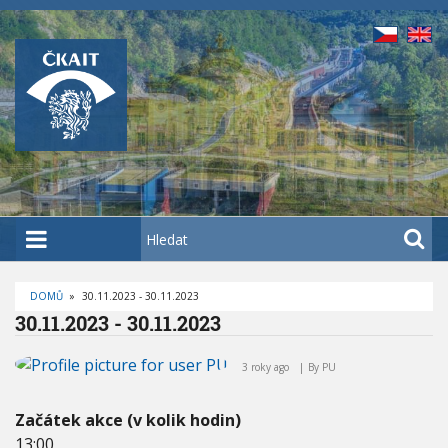
P
ř
e
j
í
t
k
h
l
a
H
v
l
n
e
í
DOMŮ
»
30.11.2023 - 30.11.2023
d
D
30.11.2023 - 30.11.2023
m
a
R
O
3
u
t
B
0
E
3 roky ago
By
PU
o
Č
.
K
b
1
O
V
Začátek akce (v kolik hodin)
s
1
Á
.
N
13:00
a
A