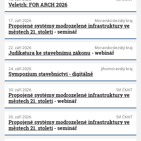
Veletrh: FOR ARCH 2026
17. září 2026
Moravskoslezský kraj
Propojené systémy modrozelené infrastruktury ve
městech 21. století
- seminář
22. září 2026
Moravskoslezský kraj
Judikatura ke stavebnímu zákonu
- webinář
24. září 2026
Jihomoravský kraj
Sympozium stavebnictví - digitálně
30. září 2026
SVI ČKAIT
Propojené systémy modrozelené infrastruktury ve
městech 21. století
- webinář
30. září 2026
SVI ČKAIT
Propojené systémy modrozelené infrastruktury ve
městech 21. století
- seminář