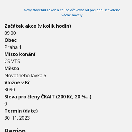
2
V
h
I
0
Nový stavební zákon a co lze očekávat od poslední schválené
G
u
2
A
věcné novely
C
3
E
-
Začátek akce (v kolik hodin)
3
09:00
0
Obec
.
Praha 1
1
1
Místo konání
.
ČS VTS
2
Město
0
Novotného lávka 5
2
3
Vložné v Kč
3090
Sleva pro členy ČKAIT (200 Kč, 20 %…)
0
Termín (date)
30. 11. 2023
Region