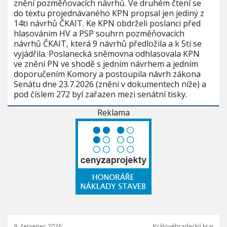
znění pozměňovacích návrhů. Ve druhém čtení se
do textu projednávaného KPN propsal jen jediný z
14ti návrhů ČKAIT. Ke KPN obdrželi poslanci před
hlasováním HV a PSP souhrn pozměňovacích
návrhů ČKAIT, která 9 návrhů předložila a k 5ti se
vyjádřila. Poslanecká sněmovna odhlasovala KPN
ve znění PN ve shodě s jedním návrhem a jedním
doporučením Komory a postoupila návrh zákona
Senátu dne 23.7.2026 (znění v dokumentech níže) a
pod číslem 272 byl zařazen mezi senátní tisky.
Reklama
9. červenec 2026
Královéhradecký kraj