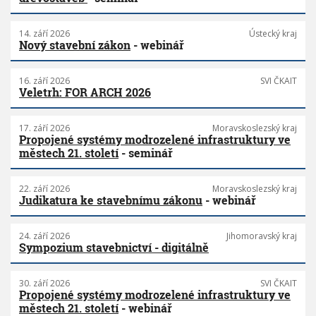
14. září 2026
Ústecký kraj
Nový stavební zákon
- webinář
16. září 2026
SVI ČKAIT
Veletrh: FOR ARCH 2026
17. září 2026
Moravskoslezský kraj
Propojené systémy modrozelené infrastruktury ve
městech 21. století
- seminář
22. září 2026
Moravskoslezský kraj
Judikatura ke stavebnímu zákonu
- webinář
24. září 2026
Jihomoravský kraj
Sympozium stavebnictví - digitálně
30. září 2026
SVI ČKAIT
Propojené systémy modrozelené infrastruktury ve
městech 21. století
- webinář