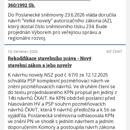
360/1992 Sb.
Do Poslanecké sněmovny 23.6.2026 vláda doručila
návrh "Velké novely" autorizačního zákona (AZ),
který dostal číslo sněmovního tisku 234. Bude
projednán Výborem pro veřejnou správu a
regionální rozvoj.
16. červenec 2026
SLP ČKAIT
Rekodifikace stavebního práva - Nový
stavební zákon a jeho novely
K návrhu novely NSZ pod č. 67/0 ze 12.12.2025
schválila PSP komplexní pozměňovací návrh ve
znění pozměňovacích návrhů. Ve druhém čtení se
do textu projednávaného KPN propsal jen jediný z
14ti návrhů ČKAIT. Ke KPN obdrželi poslanci před
hlasováním HV a PSP souhrn pozměňovacích
návrhů ČKAIT, která 9 návrhů předložila a k 5ti se
vyjádřila. Poslanecká sněmovna odhlasovala KPN
ve znění PN ve shodě s jedním návrhem a jedním
doporučením Komory a postoupila návrh zákona