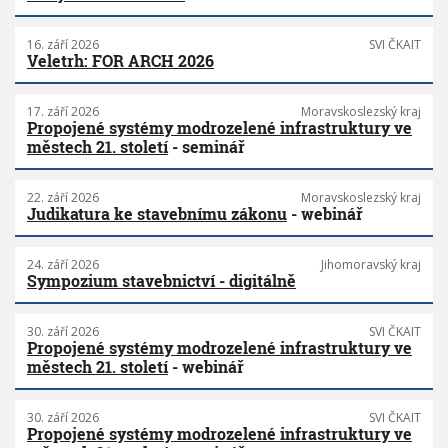
16. září 2026
SVI ČKAIT
Veletrh: FOR ARCH 2026
17. září 2026
Moravskoslezský kraj
Propojené systémy modrozelené infrastruktury ve
městech 21. století
- seminář
22. září 2026
Moravskoslezský kraj
Judikatura ke stavebnímu zákonu
- webinář
24. září 2026
Jihomoravský kraj
Sympozium stavebnictví - digitálně
30. září 2026
SVI ČKAIT
Propojené systémy modrozelené infrastruktury ve
městech 21. století
- webinář
30. září 2026
SVI ČKAIT
Propojené systémy modrozelené infrastruktury ve