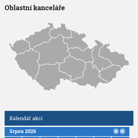
V
h
Oblastní kanceláře
I
G
u
A
C
E
Kalendář akcí
Srpen 2026
P